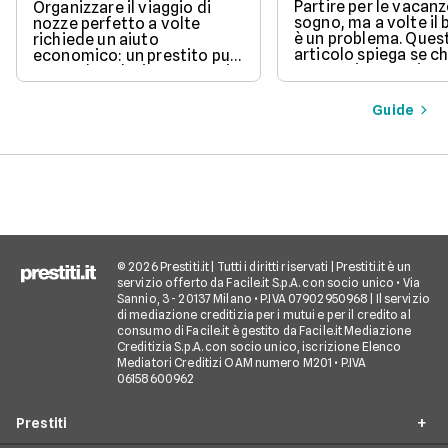
Partire per le vacanz
Organizzare il viaggio di
sogno, ma a volte il
nozze perfetto a volte
è un problema. Ques
richiede un aiuto
articolo spiega se c
economico: un prestito può
un prestito per viagg
essere la soluzione. Scopri
una buona idea, val
come funziona, quali tipi ci
vantaggi come la pos
sono e come richiederlo,
Guide
di partire subito e s
per trasformare il tuo sogno
come gli interessi d
in realtà senza stress.
pagare. Scopri quan
senso fare un presti
quali sono le alterna
goderti le vacanze 
debiti.
© 2026 Prestiti.it | Tutti i diritti riservati | Prestiti.it è un
servizio offerto da Facile.it S.p.A. con socio unico • Via
Sannio, 3 - 20137 Milano • P.IVA 07902950968 | Il servizio
di mediazione creditizia per i mutui e per il credito al
consumo di Facile.it è gestito da Facile.it Mediazione
Creditizia S.p.A. con socio unico, iscrizione Elenco
Mediatori Creditizi OAM numero M201 • P.IVA
06158600962
Prestiti