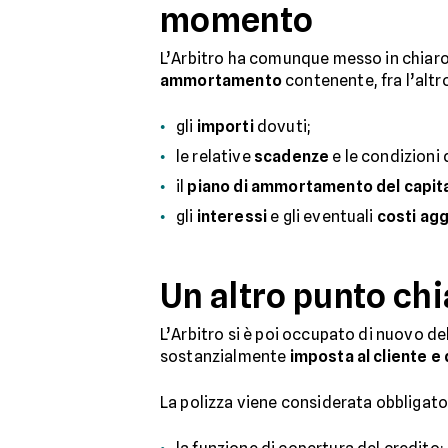
momento
L’Arbitro ha comunque messo in chiar
ammortamento
contenente, fra l’altr
gli
importi
dovuti;
le relative
scadenze
e le condizioni
il
piano di ammortamento del capit
gli
interessi
e gli eventuali
costi agg
Un altro punto chi
L’Arbitro si è poi occupato di nuovo 
sostanzialmente
imposta al cliente e 
La polizza viene considerata obbligato