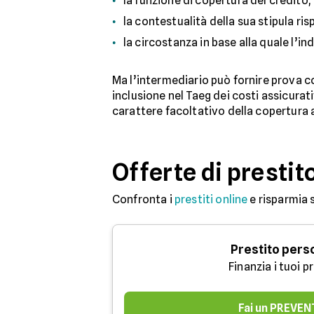
la funzione di copertura del credito;
la contestualità della sua stipula ris
la circostanza in base alla quale l’i
Ma l’intermediario può fornire prova co
inclusione nel Taeg dei costi assicurati
carattere facoltativo della copertura as
Offerte di prestit
Confronta i
prestiti online
e risparmia 
Prestito pers
Finanzia i tuoi p
Fai un PREVEN