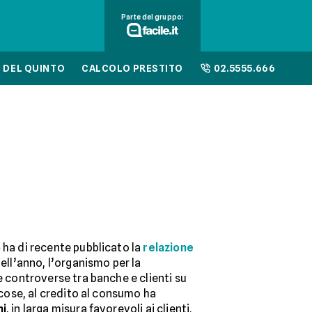
Parte del gruppo:
 DEL QUINTO
CALCOLO PRESTITO
02.5555.666
o
ha di recente pubblicato la
relazione
Nell’anno, l’organismo per la
le controverse tra banche e clienti su
e cose, al credito al consumo ha
ni
, in larga misura favorevoli ai clienti.