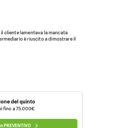
e il cliente lamentava la mancata
termediario è riuscito a dimostrare il
one del quinto
ni fino a 75.000€
 un PREVENTIVO