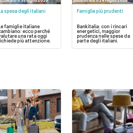
bblicato il 31 luglio 2026
pubblicato il 24 luglio 2026
La spesa degli italiani
Famiglie più prudenti
Le famiglie italiane
Bankitalia: con i rincari
cambiano: ecco perché
energetici, maggior
valutare una rata oggi
prudenza nelle spese da
richiede più attenzione.
parte degli italiani.