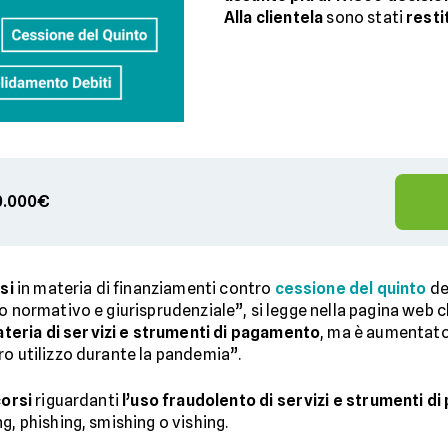
Alla clientela
sono stati
restit
00.000€
si
in materia di finanziamenti contro
cessione del quinto
del
o normativo e giurisprudenziale”, si legge nella pagina web 
materia di servizi e strumenti di pagamento
, ma è aumentato 
ro utilizzo durante la pandemia”.
corsi
riguardanti
l’uso fraudolento di servizi e strumenti 
g, phishing, smishing o vishing.