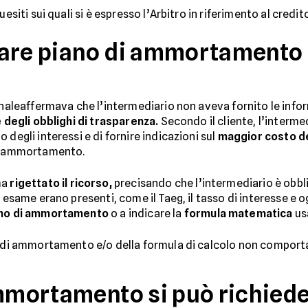
uesiti sui quali si è espresso l’Arbitro in riferimento al credi
are piano di ammortamento 
sonaleaffermava che l’intermediario non aveva fornito le info
 degli obblighi di trasparenza.
Secondo il cliente, l’interme
degli interessi e di fornire indicazioni sul
maggior costo d
di ammortamento.
ha
rigettato il ricorso,
precisando che l’intermediario è obbli
 esame erano presenti, come il Taeg, il tasso di interesse e o
iano di ammortamento
o a indicare la
formula matematica
usa
no di ammortamento e/o della formula di calcolo non comport
ammortamento si può richied