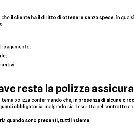
o che
il cliente ha il diritto di ottenere senza spese
, in qua
o:
 di pagamento;
ale
;
iuntivi.
ave resta la polizza assicura
del tema polizza confermando che,
in presenza di alcune circo
quindi obbligatoria
, malgrado sia descritta nel contratto c
ria
quando sono presenti, tutti insieme
: