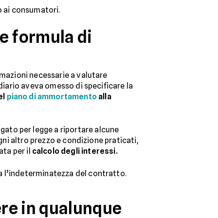
to ai consumatori.
e formula di
rmazioni necessarie a valutare
diario aveva omesso di specificare la
el
piano di ammortamento
alla
gato per legge a riportare alcune
gni altro prezzo e condizione praticati,
ta per il
calcolo degli interessi.
a l’indeterminatezza del contratto.
ere in qualunque