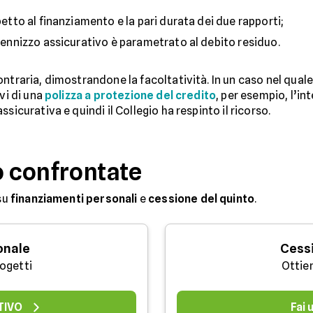
petto al finanziamento e la pari durata dei due rapporti;
ndennizzo assicurativo è parametrato al debito residuo.
ntraria, dimostrandone la facoltatività. In un caso nel qual
vi di una
polizza a protezione del credito
, per esempio, l’in
sicurativa e quindi il Collegio ha respinto il ricorso.
o confrontate
su
finanziamenti personali
e
cessione del quinto
.
onale
Cessi
rogetti
Ottie
TIVO
Fai