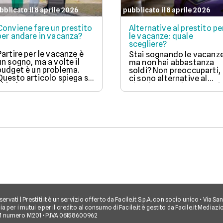
bblicato il 8 aprile 2026
pubblicato il 8 aprile 2026
Conviene fare un prestito
Alternative al prestito pe
per andare in vacanza?
le vacanze: quale
scegliere?
Partire per le vacanze è
Stai sognando le vacanz
un sogno, ma a volte il
ma non hai abbastanza
budget è un problema.
soldi? Non preoccuparti,
Questo articolo spiega se
ci sono alternative al
chiedere un prestito per
classico prestito! Scopri
viaggiare è una buona
come funzionano il "Pag
idea, valutando vantaggi
ora a rate" (BNPL), le
come la possibilità di
carte di credito e
partire subito e svantaggi
l'anticipo del TFR, con i
come gli interessi da
loro pro e contro, per
pagare. Scopri quando ha
scegliere l'opzione più
senso fare un prestito e
adatta al tuo portafoglio
quali sono le alternative
e goderti il viaggio senza
per goderti le vacanze
stress.
senza debiti.
ti riservati | Prestiti.it è un servizio offerto da Facile.it S.p.A. con socio unico • Via
a per i mutui e per il credito al consumo di Facile.it è gestito da Facile.it Mediaz
M numero M201 • P.IVA 06158600962