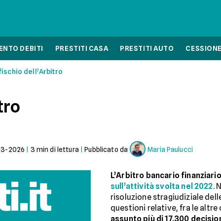
NTO DEBITI
PRESTITI CASA
PRESTITI AUTO
CESSIONE
 fischio dell’Arbitro
tro
03-2026
|
3
min di lettura
|
Pubblicato da
Maria Paulucci
L’Arbitro bancario finanziari
sull’attività svolta nel 2022
. 
risoluzione stragiudiziale del
questioni relative, fra le altr
assunto più di 17.300 decisio