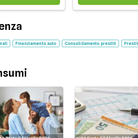
denza
nali
Finanziamento auto
Consolidamento prestiti
Presti
onsumi