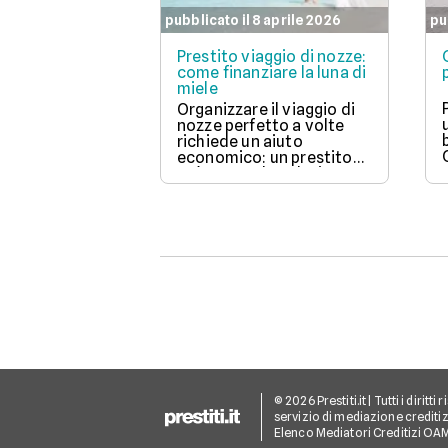
pubblicato il 8 aprile 2026
pu
Prestito viaggio di nozze:
come finanziare la luna di
miele
Organizzare il viaggio di
nozze perfetto a volte
richiede un aiuto
economico: un prestito
può essere la soluzione.
Scopri come funziona,
quali tipi ci sono e come
richiederlo, per
trasformare il tuo sogno
in realtà senza stress.
© 2026 Prestiti.it | Tutti i dirit
servizio di mediazione creditizi
Elenco Mediatori Creditizi OA