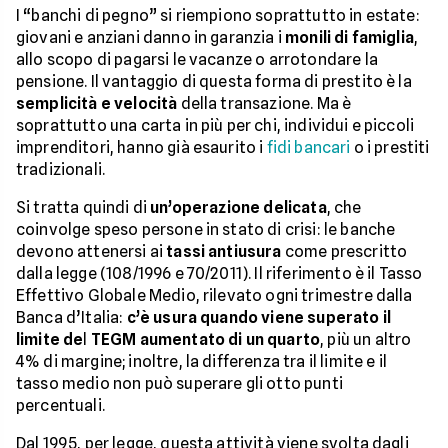
I “banchi di pegno” si riempiono soprattutto in estate:
giovani e anziani danno in garanzia i
monili di famiglia
,
allo scopo di pagarsi le vacanze o arrotondare la
pensione. Il vantaggio di questa forma di prestito è la
semplicità e velocità
della transazione. Ma è
soprattutto una carta in più per chi, individui e piccoli
imprenditori, hanno già esaurito i
fidi bancari
o i prestiti
tradizionali.
Si tratta quindi di
un’operazione delicata
, che
coinvolge speso persone in stato di crisi: le banche
devono attenersi ai
tassi antiusura
come prescritto
dalla legge (108/1996 e 70/2011). Il riferimento è il Tasso
Effettivo Globale Medio, rilevato ogni trimestre dalla
Banca d’Italia:
c’è usura quando viene superato il
limite de
l
TEGM aumentato di un quarto
, più un altro
4% di margine; inoltre, la differenza tra il limite e il
tasso medio non può superare gli otto punti
percentuali.
Dal 1995, per legge, questa attività viene svolta dagli