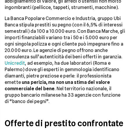
abbigliamento di valore, gli arredi o utensili non molto
ingombranti (pellicce, tappeti, strumenti, macchine).
La Banca Popolare Commercio e Industria, gruppo Ubi
Banca stipula prestiti su pegno (con il 6,5% di interessi
semestrali) da 100 a 10.000 euro. Con Banca Marche, gli
importi finanziabili variano tra i 50 e i 5.000 euro per
ogni singola polizza e ogni cliente può impegnare fino a
20.000 euro. Le agenzie di pegno offrono anche
consulenza sull’autenticità dei beni offerti in garanzia.
Unicredit
, ad esempio, ha due laboratori (Roma e
Palermo) dove gli esperti in gemmologia identificano
diamanti, pietre preziose e perle: il professionista
emette
una perizia, ma non una stima del valore
commerciale del bene
. Nel territorio nazionale, il
gruppo bancario milanese ha 33 agenzie con funzione
di “banco dei pegni”.
Offerte di prestito confrontate