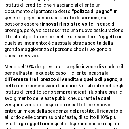
istituti di credito, che rilasciano al cliente un
documento al portatore detto “
polizza di pegno
”. In
genere, i pegni hanno una durata di
sei mesi
, ma
possono essere
rinnovati fino a tre volte
; in caso di
proroga, però, va sottoscritta una nuova assicurazione.
Il titolo al portatore permette di riscattare l’oggetto in
qualsiasi momento: è questa la strada scelta dalla
grande maggioranza di persone che si rivolgono a
questo servizio.
Meno del 10% dei prestatari sceglie invece di vendere il
bene all’asta: in questo caso, il cliente incassa la
differenza tra il prezzo di vendita e quello di pegno
, al
netto delle commissioni bancarie. Nei siti internet degli
istituti di credito sono sempre indicati i luoghi e orari di
svolgimento delle aste pubbliche, durante le quali
vengono venduti i pegni non riscattati né rinnovati
entro un mese dalla scadenza del prestito. Il ricavato è
al lordo delle commissioni d’asta, di solito il 10% più
Iva. Tra gli oggetti impegnabili figurano anche i capi di