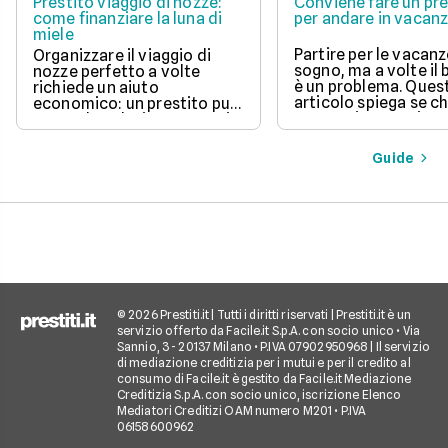
Prestito viaggio di nozze:
Conviene fare un pre
come finanziare la luna di
per andare in vacan
miele
Partire per le vacanz
Organizzare il viaggio di
sogno, ma a volte il
nozze perfetto a volte
è un problema. Ques
richiede un aiuto
articolo spiega se c
economico: un prestito può
un prestito per viagg
essere la soluzione. Scopri
una buona idea, val
come funziona, quali tipi ci
vantaggi come la pos
sono e come richiederlo,
Guide
di partire subito e s
per trasformare il tuo sogno
come gli interessi d
in realtà senza stress.
pagare. Scopri quan
senso fare un presti
quali sono le alterna
goderti le vacanze 
debiti.
© 2026 Prestiti.it | Tutti i diritti riservati | Prestiti.it è un
servizio offerto da Facile.it S.p.A. con socio unico • Via
Sannio, 3 - 20137 Milano • P.IVA 07902950968 | Il servizio
di mediazione creditizia per i mutui e per il credito al
consumo di Facile.it è gestito da Facile.it Mediazione
Creditizia S.p.A. con socio unico, iscrizione Elenco
Mediatori Creditizi OAM numero M201 • P.IVA
06158600962