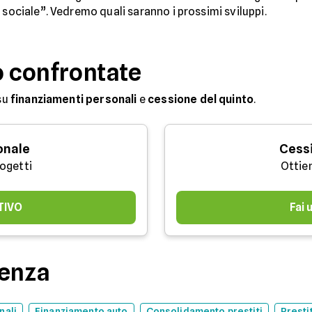
 sociale”. Vedremo quali saranno i prossimi sviluppi.
o confrontate
su
finanziamenti personali
e
cessione del quinto
.
onale
Cessi
rogetti
Ottie
TIVO
Fai
denza
nali
Finanziamento auto
Consolidamento prestiti
Presti