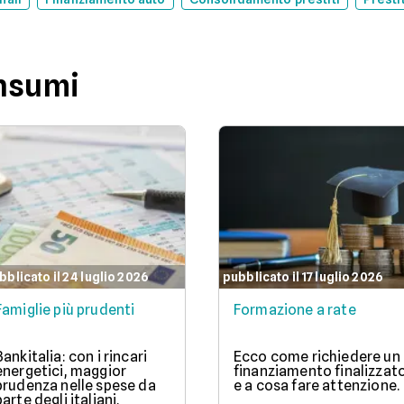
onsumi
bblicato il 24 luglio 2026
pubblicato il 17 luglio 2026
Famiglie più prudenti
Formazione a rate
Bankitalia: con i rincari
Ecco come richiedere un
energetici, maggior
finanziamento finalizzat
prudenza nelle spese da
e a cosa fare attenzione.
parte degli italiani.