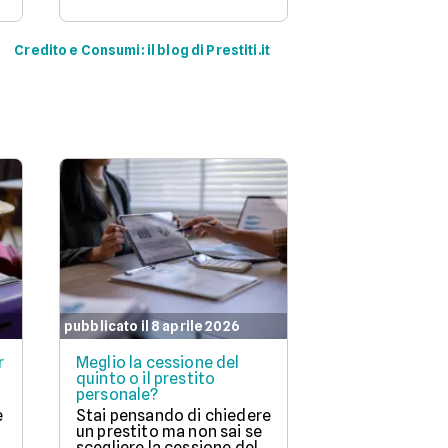
Credito e Consumi: il blog di Prestiti.it
pubblicato il 8 aprile 2026
pubblicato il 7 ap
r
Meglio la cessione del
Cessione del 
quinto o il prestito
dipendenti pr
personale?
ottenerla
e
Stai pensando di chiedere
La cessione de
un prestito ma non sai se
un prestito sp
scegliere la cessione del
chi ha un lavo