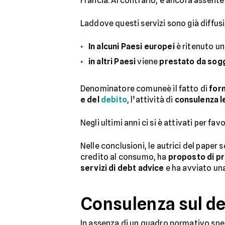
Francia. Al contrario, è ancora assente 
Laddove questi servizi sono già diffusi
In alcuni Paesi europei
è ritenuto u
in altri Paesi
viene
prestato da sogg
Denominatore comuneè il fatto di
forn
e del
debito
, l’attività di
consulenza l
Negli ultimi anni ci si è attivati per fa
Nelle conclusioni, le autrici del paper
credito al consumo, ha
proposto di p
servizi di debt advice
e ha avviato una
Consulenza sul de
In assenza di un quadro normativo spec