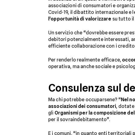
associazioni di consumatori e organizz
Covid-19, il dibattito internazionale e
l’opportunità di valorizzare
su tutto il
Un servizio che “dovrebbe essere pre
debitori potenzialmente interessati, an
efficiente collaborazione con i creditor
Per renderlo realmente efficace,
occor
operativa, ma anche sociale e psicolog
Consulenza sul deb
Ma chi potrebbe occuparsene? “
Nel n
associazioni dei consumatori
, dotate
gli
Organismi per la composizione del
per il sovraindebitamento”.
E i comuni, “in quanto enti territoriali 