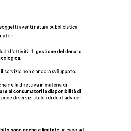
soggetti aventi natura pubblicistica;
matori.
ude l’attività di
gestione del denaro
sicologica
.
i il servizio non è ancora sviluppato.
one della direttiva in materia di
are ai consumatori la disponibilità di
one di servizi stabili di debt advice”.
ebito sono poche e limitate,
in capo ad