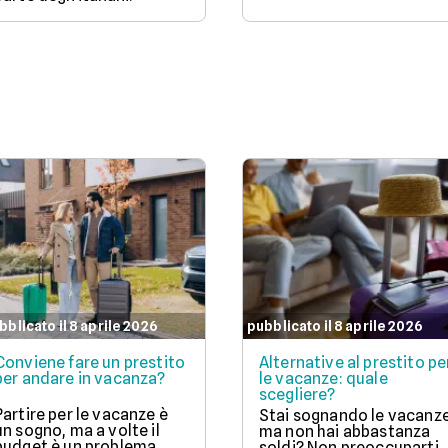
bblicato il 8 aprile 2026
pubblicato il 8 aprile 2026
Conviene fare un prestito
Alternative al prestito pe
per andare in vacanza?
le vacanze: quale
scegliere?
Partire per le vacanze è
Stai sognando le vacanz
un sogno, ma a volte il
ma non hai abbastanza
budget è un problema.
soldi? Non preoccuparti,