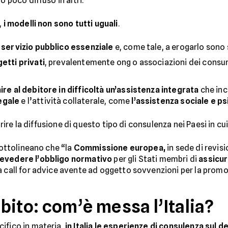
o poco diffuso in altri.
,
i modelli non sono tutti uguali
.
n
servizio pubblico essenziale
e, come tale, a erogarlo sono 
etti privati
, prevalentemente ong o associazioni dei consu
ire al debitore in difficoltà un’assistenza integrata
che incl
egale
e l’attività collaterale, come
l’assistenza sociale e p
vorire la diffusione di questo tipo di consulenza nei Paesi in cu
 sottolineano che “la
Commissione europea,
in sede di revisi
revedere l’obbligo normativo
per gli Stati membri di
assicur
 call for advice avente ad oggetto sovvenzioni per la promozi
bito: com’è messa l’Italia?
ifico in materia,
in Italia le esperienze di consulenza sul d