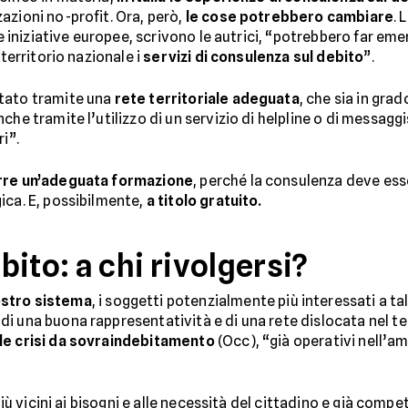
azioni no-profit. Ora, però,
le cose potrebbero cambiare
. 
 le iniziative europee, scrivono le autrici, “potrebbero far e
 territorio nazionale i
servizi di consulenza sul debito
”.
stato tramite una
rete territoriale adeguata
, che sia in grad
che tramite l’utilizzo di un servizio di helpline o di messag
i”.
re un’adeguata formazione
, perché la consulenza deve ess
ica. E, possibilmente,
a titolo gratuito.
ito: a chi rivolgersi?
ostro sistema
, i soggetti potenzialmente più interessati a t
 di una buona rappresentatività e di una rete dislocata nel te
le crisi da sovraindebitamento
(Occ), “già operativi nell’a
più vicini ai bisogni e alle necessità del cittadino e già compete