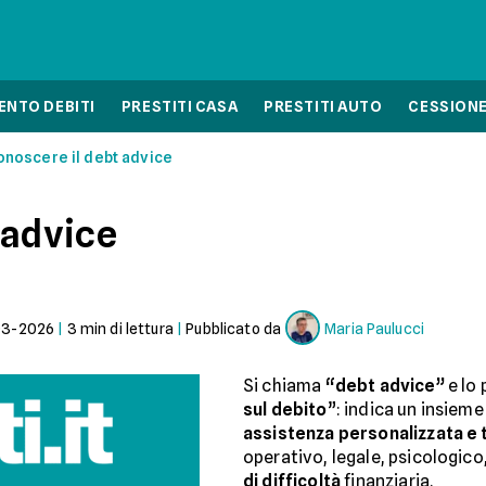
NTO DEBITI
PRESTITI CASA
PRESTITI AUTO
CESSIONE
onoscere il debt advice
 advice
03-2026
|
3
min di lettura
|
Pubblicato da
Maria Paulucci
Si chiama
“debt advice”
e lo
sul debito
”: indica un insieme
assistenza personalizzata e 
operativo, legale, psicologico
di difficoltà
finanziaria.