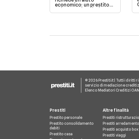
economico: un prestito
può essere la soluzione.
Scopri come funziona,
quali tipi ci sono e come
richiederlo, per
trasformare il tuo sogno
in realtà senza stress.
© 2026 Prestiti.it | Tutti i dirit
servizio di mediazione creditizi
Elenco Mediatori Creditizi OA
Prestiti
Altre finalità
Prestito personale
Prestiti ristrutturazi
Prestito consolidamento
Prestiti arredament
debiti
Prestiti acquisto box
Prestito casa
Prestiti viaggi