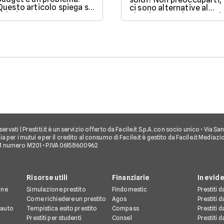
Questo articolo spiega se
ci sono alternative al
chiedere un prestito per
classico prestito! Scopri
viaggiare è una buona
come funzionano il "Pag
idea, valutando vantaggi
ora a rate" (BNPL), le
come la possibilità di
carte di credito e
partire subito e svantaggi
l'anticipo del TFR, con i
come gli interessi da
loro pro e contro, per
pagare. Scopri quando ha
scegliere l'opzione più
senso fare un prestito e
adatta al tuo portafoglio
quali sono le alternative
e goderti il viaggio senza
per goderti le vacanze
stress.
senza debiti.
ti riservati | Prestiti.it è un servizio offerto da Facile.it S.p.A. con socio unico • Via
a per i mutui e per il credito al consumo di Facile.it è gestito da Facile.it Mediaz
M numero M201 • P.IVA 06158600962
Risorse utili
Finanziarie
In evid
one
Simulazione prestito
Findomestic
Prestiti 
o
Come richiedere un prestito
Agos
Prestiti 
 auto
Tempistica esito prestito
Compass
Prestiti 
Prestiti per studenti
Consel
Prestiti 