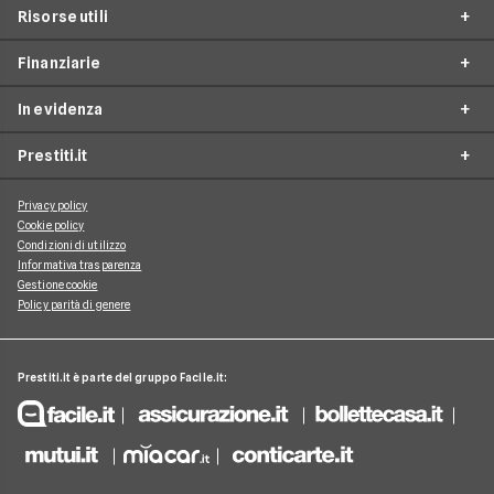
Risorse utili
Prestito consolidamento debiti
Prestiti ristrutturazione
Prestito casa
Finanziarie
Prestiti arredamento
Simulazione prestito
Finanziamento auto
Prestiti acquisto box auto
In evidenza
Come richiedere un prestito
Findomestic
Finanziamento moto
Prestiti viaggi
Tempistica esito prestito
Prestiti.it
Agos
Finanziamento camper
Prestiti da 1000 euro
Prestiti matrimonio
Prestiti per studenti
Compass
Prestiti veicoli commerciali
Prestiti da 2000 euro
Prestiti corsi di formazione
Privacy policy
Guide
Prestiti per aprire attività
Cookie policy
Consel
Cessione del quinto online
Prestiti da 3000 euro
Condizioni di utilizzo
Glossario
Prestiti per pensionati
UniCredit
Prestiti veloci
Informativa trasparenza
Prestiti da 5000 euro
News
Gestione cookie
Cofidis
Piccoli prestiti
Policy parità di genere
Prestiti da 10000 euro
Blog
Santander
Prestito aziendale
Prestiti da 15000 euro
Chi siamo
ING
Preventivo prestito
Prestiti.it è parte del gruppo Facile.it:
Prestiti da 20000 euro
Come funziona Prestiti.it
Intesa Sanpaolo
Prestiti da 25000 euro
Reclami
Younited Credit
Prestiti da 30000 euro
Lavora con noi
Pitagora
Prestiti da 40000 euro