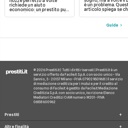
sogno, ma a volte il
nozze perfetto a volte
è un problema. Ques
richiede un aiuto
articolo spiega se c
economico: un prestito può
un prestito per viagg
essere la soluzione. Scopri
una buona idea, val
come funziona, quali tipi ci
vantaggi come la pos
sono e come richiederlo,
Guide
di partire subito e s
per trasformare il tuo sogno
come gli interessi d
in realtà senza stress.
pagare. Scopri quan
senso fare un presti
quali sono le alterna
goderti le vacanze 
debiti.
© 2026 Prestiti.it | Tutti i diritti riservati | Prestiti.it è un
servizio offerto da Facile.it S.p.A. con socio unico • Via
Sannio, 3 - 20137 Milano • P.IVA 07902950968 | Il servizio
di mediazione creditizia per i mutui e per il credito al
consumo di Facile.it è gestito da Facile.it Mediazione
Creditizia S.p.A. con socio unico, iscrizione Elenco
Mediatori Creditizi OAM numero M201 • P.IVA
06158600962
Prestiti
Altre finalità