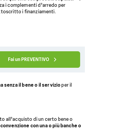
za i complementi d’arredo per
toscritto i finanziamenti.
Fai un PREVENTIVO
 senza il bene o il servizio
per il
to all’acquisto di un certo bene o
a
convenzione con una o più banche o