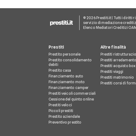
© 2026 Prestiti.it | Tutti i dirit
servizio di mediazione creditizi
Elenco Mediatori Creditizi OA
Prestiti
Altre finalità
Prestito personale
Prestiti ristrutturazi
Prestito consolidamento
Prestiti arredament
debiti
Prestiti acquisto box
Prestito casa
Prestiti viaggi
Finanziamento auto
Prestiti matrimonio
Finanziamento moto
Prestiti corsi di for
Finanziamento camper
Prestiti veicoli commerciali
Cessione del quinto online
Prestiti veloci
Piccoli prestiti
Prestito aziendale
Preventivo prestito