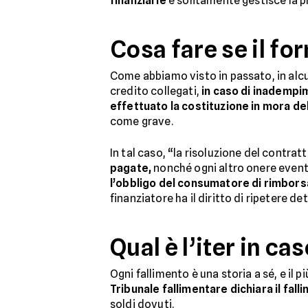
finanziarie
e solitamente gestisce la p
Cosa fare se il fo
Come abbiamo visto in passato, in alcun
credito collegati,
in caso di inadempi
effettuato la costituzione in mora de
come grave.
In tal caso, “la risoluzione del contra
pagate,
nonché ogni altro onere eventu
l’obbligo del consumatore di rimborsa
finanziatore ha il diritto di ripetere d
Qual è l’iter in ca
Ogni fallimento è una storia a sé, e il 
Tribunale fallimentare dichiara il fall
soldi dovuti.