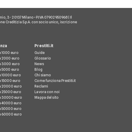
 Sannio, 3 - 20137 Milano • P.IVA 07902950968 | Il
ione Creditizia S.p.A. con socio unico, iscrizione
enza
Prestiti.it
da 1000 euro
Guide
da 2000 euro
Glossario
da 3000 euro
News
da 5000 euro
Blog
da 10000 euro
Chi siamo
da 15000 euro
Come funziona Prestiti.it
da 20000 euro
Reclami
da 25000 euro
Lavora con noi
da 30000 euro
Mappa del sito
da 40000 euro
da 50000 euro
da 60000 euro