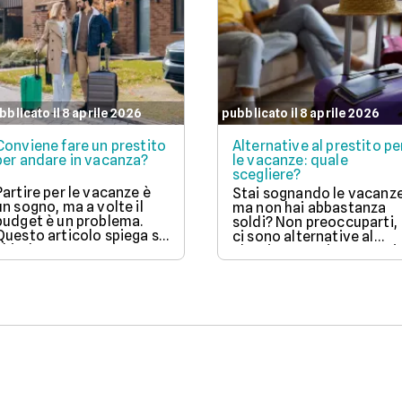
bblicato il 8 aprile 2026
pubblicato il 8 aprile 2026
Conviene fare un prestito
Alternative al prestito pe
per andare in vacanza?
le vacanze: quale
scegliere?
Partire per le vacanze è
Stai sognando le vacanz
un sogno, ma a volte il
ma non hai abbastanza
budget è un problema.
soldi? Non preoccuparti,
Questo articolo spiega se
ci sono alternative al
chiedere un prestito per
classico prestito! Scopri
viaggiare è una buona
come funzionano il "Pag
idea, valutando vantaggi
ora a rate" (BNPL), le
come la possibilità di
carte di credito e
partire subito e svantaggi
l'anticipo del TFR, con i
come gli interessi da
loro pro e contro, per
pagare. Scopri quando ha
scegliere l'opzione più
senso fare un prestito e
adatta al tuo portafoglio
quali sono le alternative
e goderti il viaggio senza
per goderti le vacanze
stress.
senza debiti.