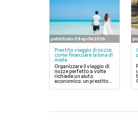
pubblicato il 8 aprile 2026
pu
Prestito viaggio di nozze:
come finanziare la luna di
miele
Organizzare il viaggio di
nozze perfetto a volte
richiede un aiuto
economico: un prestito
può essere la soluzione.
Scopri come funziona,
quali tipi ci sono e come
richiederlo, per
trasformare il tuo sogno
in realtà senza stress.