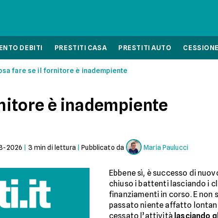
NTO DEBITI
PRESTITI CASA
PRESTITI AUTO
CESSIONE
sa fare se il fornitore è inadempiente
rnitore è inadempiente
3-2026
|
3
min di lettura
|
Pubblicato da
Maria Paulucci
Ebbene sì, è successo di nuovo
chiuso i battenti lasciando i c
finanziamenti in corso. E non s
passato niente affatto lonta
cessato l’attività
lasciando gl