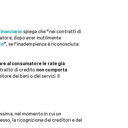
Finanziario
spiega che “nei contratti di
umatore, dopo aver inutilmente
to
”, se l’inadempienza è riconosciuta
are al consumatore le rate già
tratto di credito
non comporta
tore dei beni o dei servizi. Il
 massima, nel momento in cui un
 esso, la ricognizione dei creditori e dei