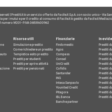
ti riservati | Prestiti.it è un servizio offerto da Facile.it S.p.A. con socio unico • Via
a per i mutui e per il credito al consumo di Facile.it è gestito da Facile.it Mediaz
M numero M201 • P.IVA 06158600962
Risorse utili
Finanziarie
In evid
one
Simulazione prestito
Findomestic
Prestiti 
o
Come richiedere un prestito
Agos
Prestiti 
 auto
Tempistica esito prestito
Compass
Prestiti 
Prestiti per studenti
Consel
Prestiti 
Prestiti per aprire attività
UniCredit
Prestiti 
mazione
Prestiti per pensionati
Cofidis
Prestiti 
Santander
Prestiti 
ING
Prestiti 
Intesa Sanpaolo
Prestiti 
Younited Credit
Prestiti 
Pitagora
Prestiti 
IBL Banca
Prestiti 
Banche partner