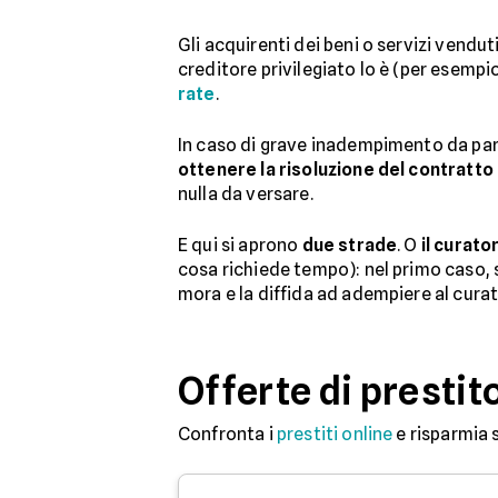
Gli acquirenti dei beni o servizi vendut
creditore privilegiato lo è (per esempi
rate
.
In caso di grave inadempimento da parte
ottenere la risoluzione del contratto 
nulla da versare.
E qui si aprono
due strade
. O
il curato
cosa richiede tempo): nel primo caso, s
mora e la diffida ad adempiere al curat
Offerte di prestit
Confronta i
prestiti online
e risparmia 