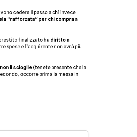
devono cedere il passo a chi invece
ela “rafforzata” per chi compra a
prestito finalizzato ha
diritto a
altre spese e l’acquirente non avrà più
non li scioglie
(tenete presente che la
 secondo, occorre prima la messa in