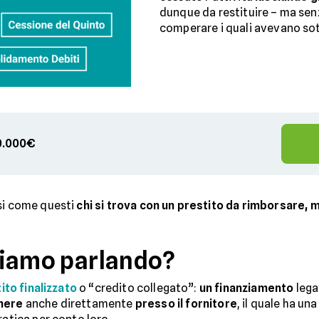
dunque da restituire – ma sen
comperare i quali avevano sot
00.000€
asi come questi
chi si trova con un prestito da rimborsare, ma
stiamo parlando?
ito finalizzato
o “credito collegato”:
un finanziamento
lega
nere
anche direttamente
presso il fornitore
, il quale ha un