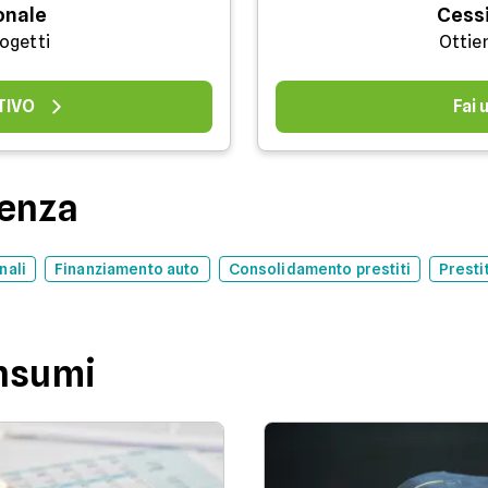
onale
Cessi
rogetti
Ottie
TIVO
Fai
denza
nali
Finanziamento auto
Consolidamento prestiti
Presti
onsumi