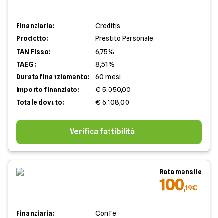
Finanziaria:
Creditis
Prodotto:
Prestito Personale
TAN Fisso:
6,75%
TAEG:
8,51%
Durata finanziamento:
60 mesi
Importo finanziato:
€ 5.050,00
Totale dovuto:
€ 6.108,00
Verifica fattibilità
Rata mensile
100
,19€
Finanziaria:
ConTe