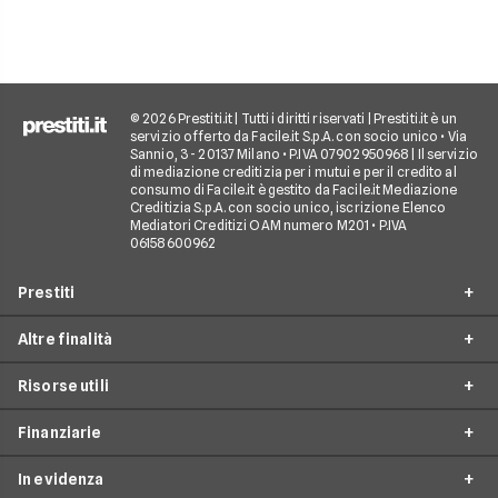
© 2026 Prestiti.it | Tutti i diritti riservati | Prestiti.it è un
servizio offerto da Facile.it S.p.A. con socio unico • Via
Sannio, 3 - 20137 Milano • P.IVA 07902950968 | Il servizio
di mediazione creditizia per i mutui e per il credito al
consumo di Facile.it è gestito da Facile.it Mediazione
Creditizia S.p.A. con socio unico, iscrizione Elenco
Mediatori Creditizi OAM numero M201 • P.IVA
06158600962
Prestiti
Altre finalità
Prestito personale
Risorse utili
Prestito consolidamento debiti
Prestiti ristrutturazione
Prestito casa
Finanziarie
Prestiti arredamento
Simulazione prestito
Finanziamento auto
Prestiti acquisto box auto
In evidenza
Come richiedere un prestito
Findomestic
Finanziamento moto