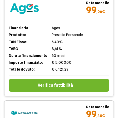
Rata mensile
99
,06€
Finanziaria:
Agos
Prodotto:
Prestito Personale
TAN Fisso:
6,40%
TAEG:
8,61%
Durata finanziamento:
60 mesi
Importo finanziato:
€ 5.000,00
Totale dovuto:
€ 6.121,29
Verifica fattibilità
Rata mensile
99
,40€