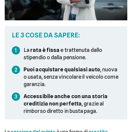
LE 3 COSE DA SAPERE:
La
rata è fissa
e trattenuta dallo
1
stipendio o dalla pensione.
Puoi acquistare qualsiasi auto
, nuova
2
o usata, senza vincolare il veicolo come
garanzia.
Accessibile anche con una storia
3
creditizia non perfetta
, grazie al
rimborso diretto in busta paga.
La
cessione del quinto
è una forma di
prestito