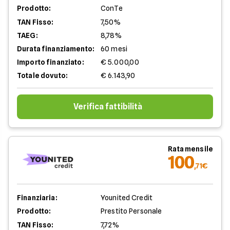
Prodotto:
ConTe
TAN Fisso:
7,50%
TAEG:
8,78%
Durata finanziamento:
60 mesi
Importo finanziato:
€ 5.000,00
Totale dovuto:
€ 6.143,90
Verifica fattibilità
Rata mensile
100
,71€
Finanziaria:
Younited Credit
Prodotto:
Prestito Personale
TAN Fisso:
7,72%