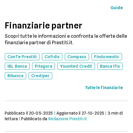
una buona idea, val
come funziona, quali tipi ci
vantaggi come la pos
sono e come richiederlo,
Guide
di partire subito e s
per trasformare il tuo sogno
come gli interessi d
in realtà senza stress.
pagare. Scopri quan
Finanziarie partner
senso fare un presti
quali sono le alterna
goderti le vacanze 
Scopri tutte le informazioni e confronta le offerte delle
debiti.
finanziarie partner di Prestiti.it.
ConTe Prestiti
Cofidis
Compass
Findomestic
IBL Banca
Pitagora
Younited Credit
Banca Ifis
Bibanca
Crediper
Tutte le finanziarie
Pubblicato il
20-05-2025
|
Aggiornato il
27-10-2025
|
3
min di
lettura
|
Pubblicato da
Redazione Prestiti.it