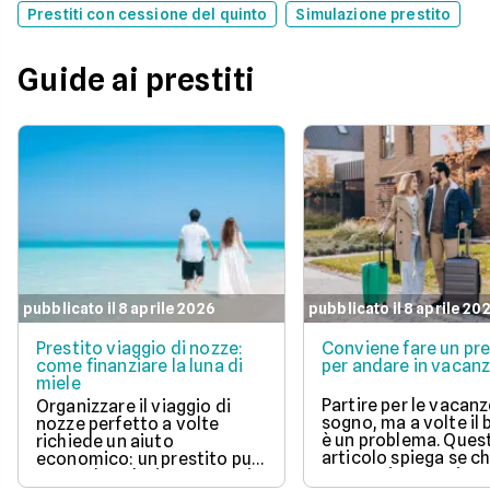
Prestiti con cessione del quinto
Simulazione prestito
Guide ai prestiti
pubblicato il 8 aprile 2026
pubblicato il 8 aprile 20
Prestito viaggio di nozze:
Conviene fare un pre
come finanziare la luna di
per andare in vacan
miele
Partire per le vacanz
Organizzare il viaggio di
sogno, ma a volte il
nozze perfetto a volte
è un problema. Ques
richiede un aiuto
articolo spiega se c
economico: un prestito può
un prestito per viagg
essere la soluzione. Scopri