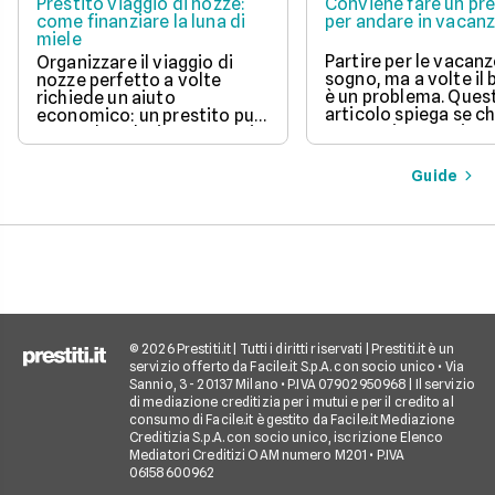
Prestito viaggio di nozze:
Conviene fare un pre
come finanziare la luna di
per andare in vacan
miele
Partire per le vacanz
Organizzare il viaggio di
sogno, ma a volte il
nozze perfetto a volte
è un problema. Ques
richiede un aiuto
articolo spiega se c
economico: un prestito può
un prestito per viagg
essere la soluzione. Scopri
una buona idea, val
come funziona, quali tipi ci
vantaggi come la pos
sono e come richiederlo,
Guide
di partire subito e s
per trasformare il tuo sogno
come gli interessi d
in realtà senza stress.
pagare. Scopri quan
senso fare un presti
quali sono le alterna
goderti le vacanze 
debiti.
© 2026 Prestiti.it | Tutti i diritti riservati | Prestiti.it è un
servizio offerto da Facile.it S.p.A. con socio unico • Via
Sannio, 3 - 20137 Milano • P.IVA 07902950968 | Il servizio
di mediazione creditizia per i mutui e per il credito al
consumo di Facile.it è gestito da Facile.it Mediazione
Creditizia S.p.A. con socio unico, iscrizione Elenco
Mediatori Creditizi OAM numero M201 • P.IVA
06158600962