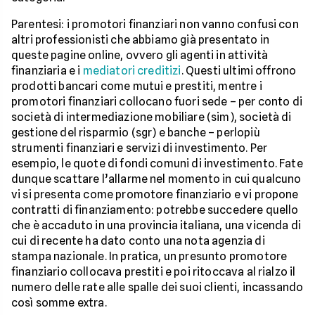
Parentesi: i promotori finanziari non vanno confusi con
altri professionisti che abbiamo già presentato in
queste pagine online, ovvero gli agenti in attività
finanziaria e i
mediatori creditizi
. Questi ultimi offrono
prodotti bancari come mutui e prestiti, mentre i
promotori finanziari collocano fuori sede – per conto di
società di intermediazione mobiliare (sim), società di
gestione del risparmio (sgr) e banche – perlopiù
strumenti finanziari e servizi di investimento. Per
esempio, le quote di fondi comuni di investimento. Fate
dunque scattare l’allarme nel momento in cui qualcuno
vi si presenta come promotore finanziario e vi propone
contratti di finanziamento: potrebbe succedere quello
che è accaduto in una provincia italiana, una vicenda di
cui di recente ha dato conto una nota agenzia di
stampa nazionale. In pratica, un presunto promotore
finanziario collocava prestiti e poi ritoccava al rialzo il
numero delle rate alle spalle dei suoi clienti, incassando
così somme extra.