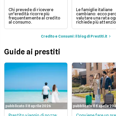
Chi prevede di ricevere
Le famiglie italiane
un’eredità ricorre più
cambiano: ecco per
frequentemente al credito
valutare una rata og
al consumo.
richiede più attenzio
Credito e Consumi: il blog di Prestiti.it
Guide ai prestiti
pubblicato il 8 aprile 2026
pubblicato il 8 aprile 20
Prestito viaggio di nozze:
Conviene fare un pre