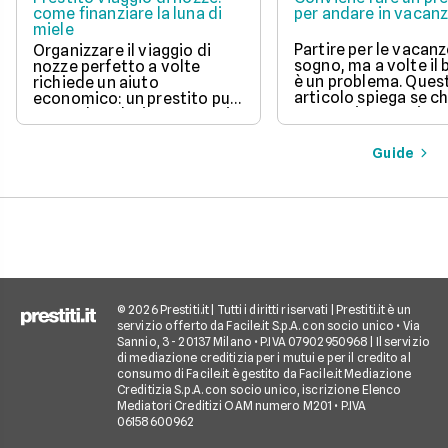
come finanziare la luna di
per andare in vacan
miele
Partire per le vacanz
Organizzare il viaggio di
sogno, ma a volte il
nozze perfetto a volte
è un problema. Ques
richiede un aiuto
articolo spiega se c
economico: un prestito può
un prestito per viagg
essere la soluzione. Scopri
una buona idea, val
come funziona, quali tipi ci
vantaggi come la pos
sono e come richiederlo,
Guide
di partire subito e s
per trasformare il tuo sogno
come gli interessi d
in realtà senza stress.
pagare. Scopri quan
senso fare un presti
quali sono le alterna
goderti le vacanze 
debiti.
© 2026 Prestiti.it | Tutti i diritti riservati | Prestiti.it è un
servizio offerto da Facile.it S.p.A. con socio unico • Via
Sannio, 3 - 20137 Milano • P.IVA 07902950968 | Il servizio
di mediazione creditizia per i mutui e per il credito al
consumo di Facile.it è gestito da Facile.it Mediazione
Creditizia S.p.A. con socio unico, iscrizione Elenco
Mediatori Creditizi OAM numero M201 • P.IVA
06158600962