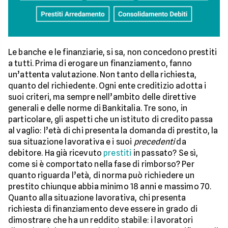
Le banche e le finanziarie, si sa, non concedono prestiti
a tutti. Prima di erogare un finanziamento, fanno
un’attenta valutazione. Non tanto della richiesta,
quanto del richiedente. Ogni ente creditizio adotta i
suoi criteri, ma sempre nell’ambito delle direttive
generali e delle norme di Bankitalia. Tre sono, in
particolare, gli aspetti che un istituto di credito passa
al vaglio: l’età di chi presenta la domanda di prestito, la
sua situazione lavorativa e i suoi
precedenti
da
debitore. Ha già ricevuto
prestiti
in passato? Se sì,
come si è comportato nella fase di rimborso? Per
quanto riguarda l’età, di norma può richiedere un
prestito chiunque abbia minimo 18 anni e massimo 70.
Quanto alla situazione lavorativa, chi presenta
richiesta di finanziamento deve essere in grado di
dimostrare che ha un reddito stabile: i lavoratori