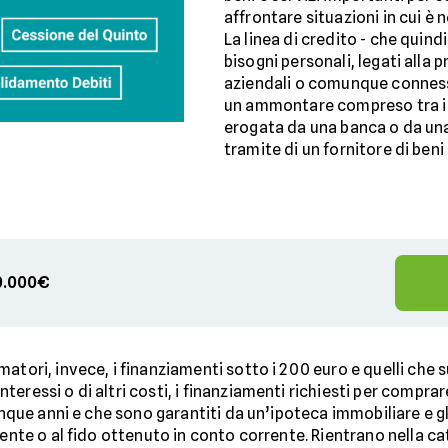
affrontare situazioni in cui è 
La linea di credito - che quin
bisogni personali, legati alla p
aziendali o comunque connessi
un ammontare compreso tra i 2
erogata da una banca o da una 
tramite di un fornitore di ben
00.000€
atori, invece, i finanziamenti sotto i 200 euro e quelli che s
eressi o di altri costi, i finanziamenti richiesti per comprar
cinque anni e che sono garantiti da un’ipoteca immobiliare e 
rente o al fido ottenuto in conto corrente. Rientrano nella c