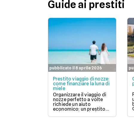
Guide ai prestiti
pubblicato il 8 aprile 2026
pu
Prestito viaggio di nozze:
come finanziare la luna di
miele
Organizzare il viaggio di
nozze perfetto a volte
richiede un aiuto
economico: un prestito
può essere la soluzione.
Scopri come funziona,
quali tipi ci sono e come
richiederlo, per
trasformare il tuo sogno