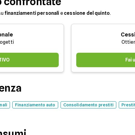
o confrontate
su
finanziamenti personali
e
cessione del quinto
.
onale
Cessi
rogetti
Ottie
TIVO
Fai
denza
nali
Finanziamento auto
Consolidamento prestiti
Presti
onsumi