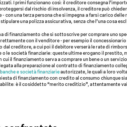
inalizzati. I primi funzionano così: il creditore consegna l’impor
r proteggersi dal rischio di insolvenza, il creditore può chie
- con una terza persona che si impegna a farsi carico delle ra
i stipulare una polizza assicurativa, senza che l’una cosa escl
a di finanziamento che si sottoscrive per comprare uno spec
irettamente con il venditore - per esempio il concessionario 
 creditore, a cui poi il debitore verserà le rate di rimborso.
 o le società finanziarie: queste ultime erogano il prestito, m
n cui il finanziamento serva a comprare un bene o un servizio,
legata alla preparazione al contratto di finanziamento collegat
a
banche e società finanziarie
autorizzate, le quali a loro volt
hiesta di finanziamento con credito al consumo chiunque sia 
bilite: è il cosiddetto “merito creditizio”, attentamente va