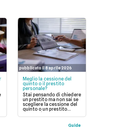
pubblicato il 8 aprile 2026
pubblicato il 7 ap
r
Meglio la cessione del
Cessione del 
quinto o il prestito
dipendenti pr
personale?
ottenerla
e
Stai pensando di chiedere
La cessione de
un prestito ma non sai se
un prestito sp
scegliere la cessione del
chi ha un lavo
quinto o un prestito
stipendio fiss
personale? Questo
mese, viene to
a
articolo ti spiega le
piccola parte 
differenze principali tra
stipendio, così
Guide
queste due opzioni, come
dimentica di p
funzionano e a chi sono
ottenerlo, bi