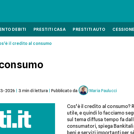
NTO DEBITI
PRESTITI CASA
PRESTITI AUTO
CESSIONE
s’è il credito al consumo
al consumo
03-2026
|
3
min di lettura
|
Pubblicato da
Maria Paulucci
Cos’è il credito al consumo? 
utile, e quindi lo facciamo se
sul tema diffusa tempo fa dalla
consumatori, spiega Bankitali
beni e servizi importanti per sè