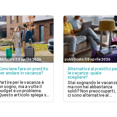
bblicato il 8 aprile 2026
pubblicato il 8 aprile 2026
Conviene fare un prestito
Alternative al prestito pe
per andare in vacanza?
le vacanze: quale
scegliere?
Partire per le vacanze è
Stai sognando le vacanz
un sogno, ma a volte il
ma non hai abbastanza
budget è un problema.
soldi? Non preoccuparti,
Questo articolo spiega se
ci sono alternative al
chiedere un prestito per
classico prestito! Scopri
viaggiare è una buona
come funzionano il "Pag
idea, valutando vantaggi
ora a rate" (BNPL), le
come la possibilità di
carte di credito e
partire subito e svantaggi
l'anticipo del TFR, con i