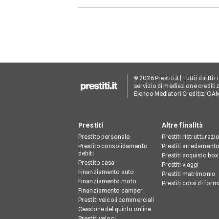
in realtà senza stress.
© 2026 Prestiti.it | Tutti i dirit
servizio di mediazione creditizi
Elenco Mediatori Creditizi OA
Prestiti
Altre finalità
Prestito personale
Prestiti ristrutturazi
Prestito consolidamento
Prestiti arredament
debiti
Prestiti acquisto box
Prestito casa
Prestiti viaggi
Finanziamento auto
Prestiti matrimonio
Finanziamento moto
Prestiti corsi di for
Finanziamento camper
Prestiti veicoli commerciali
Cessione del quinto online
Prestiti veloci