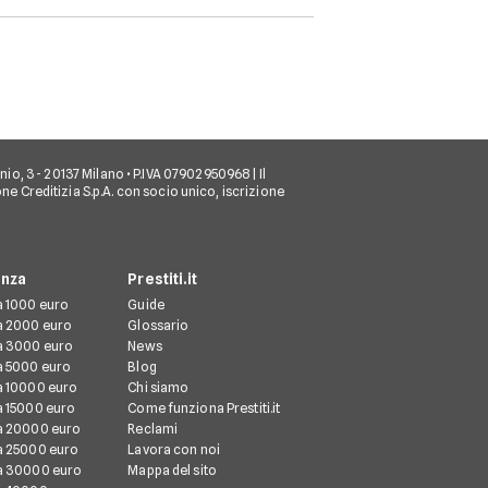
più adatte. Scopri quale
un contratto 
tipo di finanziamento è il
indeterminato
migliore per te in base al
per cui si lav
tuo lavoro, alle tue
essere abbas
esigenze e alla tua
grande e stabi
situazione economica.
 Sannio, 3 - 20137 Milano • P.IVA 07902950968 | Il
ione Creditizia S.p.A. con socio unico, iscrizione
enza
Prestiti.it
da 1000 euro
Guide
da 2000 euro
Glossario
da 3000 euro
News
da 5000 euro
Blog
da 10000 euro
Chi siamo
da 15000 euro
Come funziona Prestiti.it
da 20000 euro
Reclami
da 25000 euro
Lavora con noi
da 30000 euro
Mappa del sito