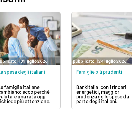
bblicato il 31 luglio 2026
pubblicato il 24 luglio 2026
La spesa degli italiani
Famiglie più prudenti
Le famiglie italiane
Bankitalia: con i rincari
cambiano: ecco perché
energetici, maggior
valutare una rata oggi
prudenza nelle spese da
richiede più attenzione.
parte degli italiani.