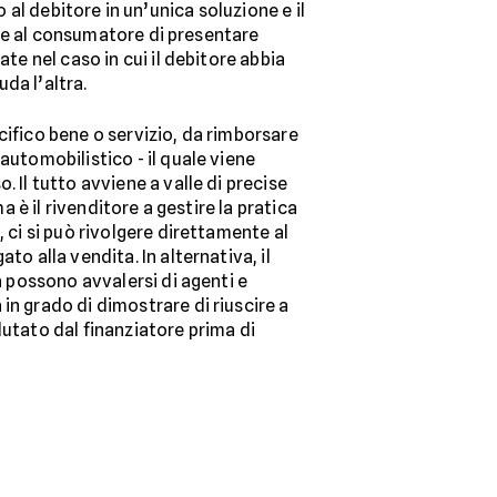
to al debitore in un’unica soluzione e il
dere al consumatore di presentare
te nel caso in cui il debitore abbia
uda l’altra.
ifico bene o servizio, da rimborsare
automobilistico - il quale viene
 Il tutto avviene a valle di precise
a è il rivenditore a gestire la pratica
 ci si può rivolgere direttamente al
o alla vendita. In alternativa, il
a possono avvalersi di agenti e
in grado di dimostrare di riuscire a
lutato dal finanziatore prima di