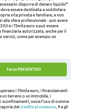
necessario disporre di denaro liquido”.
di deve essere destinata a soddisfare
ropria vita privata e familiare, e non
 alla sfera professionale - può avere
00 e i 75mila euro e può essere
finanziaria autorizzata, anche per il
i o servizi, come per esempio un
Fai un PREVENTIVO
uperano i 75mila euro, i finanziamenti
e un terreno o un immobile, i
gli sconfinamenti, ossia l’uso di somme
ategoria del
credito al consumo
, fra gli