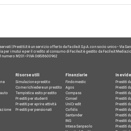
come gli interessi da
loro pro e contro, per
pagare. Scopri quando ha
scegliere l'opzione più
senso fare un prestito e
adatta al tuo portafoglio
quali sono le alternative
e goderti il viaggio senza
per goderti le vacanze
stress.
senza debiti.
ti riservati | Prestiti.it è un servizio offerto da Facile.it S.p.A. con socio unico • Via
a per i mutui e per il credito al consumo di Facile.it è gestito da Facile.it Mediaz
M numero M201 • P.IVA 06158600962
Risorse utili
Finanziarie
In evid
one
Simulazione prestito
Findomestic
Prestiti 
o
Come richiedere un prestito
Agos
Prestiti 
 auto
Tempistica esito prestito
Compass
Prestiti 
Prestiti per studenti
Consel
Prestiti 
Prestiti per aprire attività
UniCredit
Prestiti 
mazione
Prestiti per pensionati
Cofidis
Prestiti 
Santander
Prestiti 
ING
Prestiti 
Intesa Sanpaolo
Prestiti 