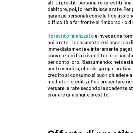
altri, i prestiti personali e i prestiti f
debitore, poi, lo restituisce a rate. Pe
garanzie personali come la fideiussione 
difficoltà a far fronte al rimborso - o d
Il
prestito finalizzato
è invece una form
poi a rate. Il consumatore si accorda d
immediatamente e interamente pagato dal
convenzioni fra i rivenditori e le banche
per conto loro. Riassumendo: nei casi i
punto vendita, che sbriga ogni pratica 
credito al consumo si può richiedere 
mediatori creditizi. Può presentare ric
versare le rate secondo le scadenze sta
erogare qualunque prestito.