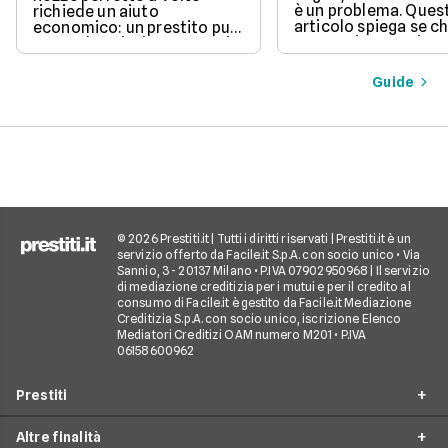
è un problema. Ques
richiede un aiuto
articolo spiega se c
economico: un prestito può
un prestito per viagg
essere la soluzione. Scopri
una buona idea, val
come funziona, quali tipi ci
vantaggi come la pos
sono e come richiederlo,
Guide
di partire subito e s
per trasformare il tuo sogno
come gli interessi d
in realtà senza stress.
pagare. Scopri quan
senso fare un presti
quali sono le alterna
goderti le vacanze 
debiti.
© 2026 Prestiti.it | Tutti i diritti riservati | Prestiti.it è un
servizio offerto da Facile.it S.p.A. con socio unico • Via
Sannio, 3 - 20137 Milano • P.IVA 07902950968 | Il servizio
di mediazione creditizia per i mutui e per il credito al
consumo di Facile.it è gestito da Facile.it Mediazione
Creditizia S.p.A. con socio unico, iscrizione Elenco
Mediatori Creditizi OAM numero M201 • P.IVA
06158600962
Prestiti
Altre finalità