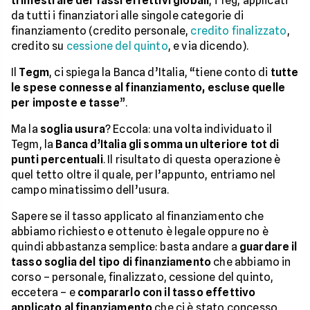
trimestrale dei Tassi effettivi globali
, i Teg, applicati
da tutti i finanziatori alle singole categorie di
finanziamento (credito personale,
credito finalizzato
,
credito su
cessione del quinto
, e via dicendo).
Il
Tegm
, ci spiega la Banca d’Italia, “tiene conto di
tutte
le spese connesse al finanziamento, escluse quelle
per imposte e tasse
”.
Ma la
soglia usura
? Eccola: una volta individuato il
Tegm, la
Banca d’Italia gli somma un ulteriore tot di
punti percentuali
. Il risultato di questa operazione è
quel tetto oltre il quale, per l’appunto, entriamo nel
campo minatissimo dell’usura.
Sapere se il tasso applicato al finanziamento che
abbiamo richiesto e ottenuto è legale oppure no è
quindi abbastanza semplice: basta andare a
guardare il
tasso soglia del tipo di finanziamento
che abbiamo in
corso – personale, finalizzato, cessione del quinto,
eccetera – e
compararlo con il tasso effettivo
applicato al finanziamento
che ci è stato concesso.