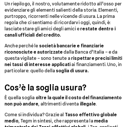
Un riepilogo, il nostro, volutamente ridotto all’osso per
evidenziare gli elementi salienti della storia. Elementi,
purtroppo, ricorrenti nelle vicende di usura. La prima
regola che ci sentiamo di ricordarvi oggi, quindi, è:
lasciate stare gli amici degli amici e
restate dentro i
canali ufficiali del credito.
Anche perché le
società bancarie e finanziarie
riconosciute e autorizzate
dalla Banca d’Italia – e da
questa vigilate – sono tenute a
rispettare precisi limiti
nei tassi di interesse applicati
ai finanziamenti. Uno, in
particolare: quello della
soglia di usura.
Cos’è la soglia usura?
È quella soglia
oltre la quale il costo del finanziamento
non può andare
, altrimenti diventa
illegale
.
Come si individua? Grazie al
Tasso effettivo globale
medio
, Tegm in sintesi, che rappresenta la
media