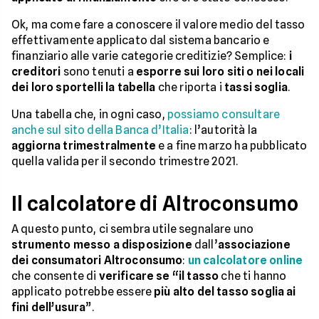
Ok, ma come fare a conoscere il valore medio del tasso
effettivamente applicato dal sistema bancario e
finanziario alle varie categorie creditizie? Semplice:
i
creditori
sono tenuti a
esporre sui loro siti o nei locali
dei loro sportelli la tabella
che riporta i
tassi soglia
.
Una tabella che, in ogni caso,
possiamo consultare
anche sul sito della Banca d’Italia
: l’autorità la
aggiorna trimestralmente
e a fine marzo ha pubblicato
quella valida per il secondo trimestre 2021.
Il calcolatore di Altroconsumo
A questo punto, ci sembra utile segnalare uno
strumento messo a disposizione
dall’
associazione
dei consumatori Altroconsumo
:
un calcolatore online
che consente di
verificare se “il tasso
che ti hanno
applicato potrebbe essere
più alto del tasso soglia ai
fini dell’usura
”.