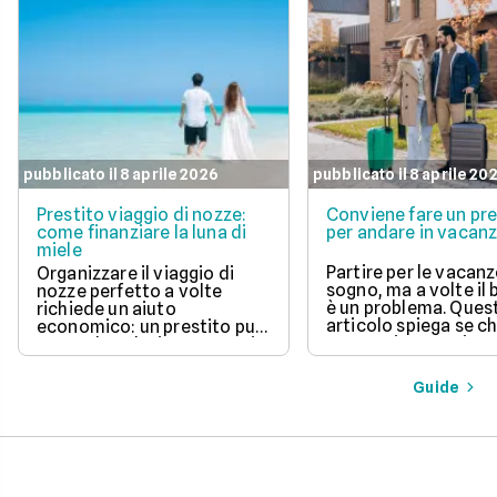
pubblicato il 8 aprile 2026
pubblicato il 8 aprile 20
Prestito viaggio di nozze:
Conviene fare un pre
come finanziare la luna di
per andare in vacan
miele
Partire per le vacanz
Organizzare il viaggio di
sogno, ma a volte il
nozze perfetto a volte
è un problema. Ques
richiede un aiuto
articolo spiega se c
economico: un prestito può
un prestito per viagg
essere la soluzione. Scopri
una buona idea, val
come funziona, quali tipi ci
vantaggi come la pos
sono e come richiederlo,
Guide
di partire subito e s
per trasformare il tuo sogno
come gli interessi d
in realtà senza stress.
pagare. Scopri quan
senso fare un presti
quali sono le alterna
goderti le vacanze 