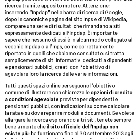
ricerca tramite apposito motore. Attenzione:
inserendo “Inpdap” nella barra di ricerca di Google,
dopo le canoniche pagine del sito Inps e di Wikipedia,
compare una serie di risultati che rimandano a siti
espressamente dedicati all’Inpdap. È importante
sapere che nessuno di essi è in alcun modo collegato al
vecchio Inpdap o all’Inps, come correttamente
riportato in quelli che abbiamo consultato: si tratta
semplicemente di siti informativi dedicati a dipendenti
e pensionati pubblici, creati con l’obiettivo di
agevolare loro la ricerca delle varie informazioni.
Tutti questi spazi online perseguono l’obiettivo
comune di illustrare con chiarezza le
opzioni di credito
a condizioni agevolate
previste per dipendenti e
pensionati pubblici, con indicazioni su come calcolare
la rata e su dove reperire moduli e documenti. Se volete
allargare la ricerca esplorando altri siti, tenete sempre
bene a mente che il
sito ufficiale dell’Inpdap non
esiste più
: ha funzionato fino al 30 settembre 2013 agli