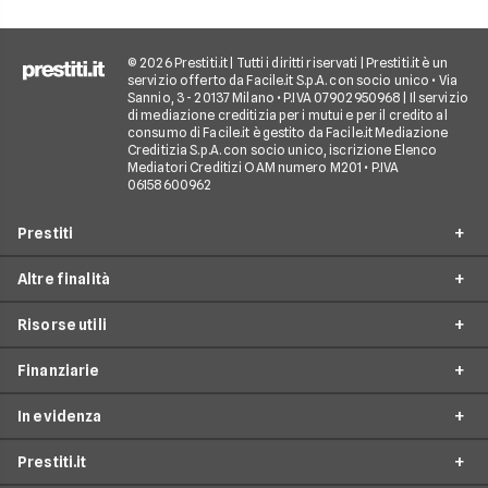
debiti.
© 2026 Prestiti.it | Tutti i diritti riservati | Prestiti.it è un
servizio offerto da Facile.it S.p.A. con socio unico • Via
Sannio, 3 - 20137 Milano • P.IVA 07902950968 | Il servizio
di mediazione creditizia per i mutui e per il credito al
consumo di Facile.it è gestito da Facile.it Mediazione
Creditizia S.p.A. con socio unico, iscrizione Elenco
Mediatori Creditizi OAM numero M201 • P.IVA
06158600962
Prestiti
Altre finalità
Prestito personale
Risorse utili
Prestito consolidamento debiti
Prestiti ristrutturazione
Prestito casa
Finanziarie
Prestiti arredamento
Simulazione prestito
Finanziamento auto
Prestiti acquisto box auto
In evidenza
Come richiedere un prestito
Findomestic
Finanziamento moto
Prestiti viaggi
Tempistica esito prestito
Prestiti.it
Agos
Finanziamento camper
Prestiti da 1000 euro
Prestiti matrimonio
Prestiti per studenti