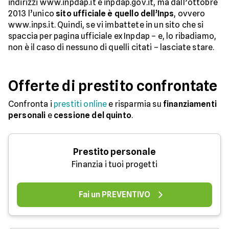
indirizzi www.inpdap.it e inpdap.gov.it, ma dall’ottobre
2013 l’unico
sito ufficiale è quello dell’Inps
, ovvero
www.inps.it. Quindi, se vi imbattete in un sito che si
spaccia per pagina ufficiale ex Inpdap – e, lo ribadiamo,
non è il caso di nessuno di quelli citati – lasciate stare.
Offerte di prestito confrontate
Confronta i
prestiti online
e risparmia su
finanziamenti
personali
e
cessione del quinto
.
Prestito personale
Finanzia i tuoi progetti
Fai un PREVENTIVO