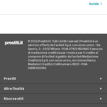
vantaggi come la pos
sono e come richiederlo,
Guide
di partire subito e s
per trasformare il tuo sogno
come gli interessi d
in realtà senza stress.
pagare. Scopri quan
senso fare un presti
quali sono le alterna
goderti le vacanze 
debiti.
© 2026 Prestiti.it | Tutti i diritti riservati | Prestiti.it è un
servizio offerto da Facile.it S.p.A. con socio unico • Via
Sannio, 3 - 20137 Milano • P.IVA 07902950968 | Il servizio
di mediazione creditizia per i mutui e per il credito al
consumo di Facile.it è gestito da Facile.it Mediazione
Creditizia S.p.A. con socio unico, iscrizione Elenco
Mediatori Creditizi OAM numero M201 • P.IVA
06158600962
Prestiti
Altre finalità
Prestito personale
Risorse utili
Prestito consolidamento debiti
Prestiti ristrutturazione
Prestito casa