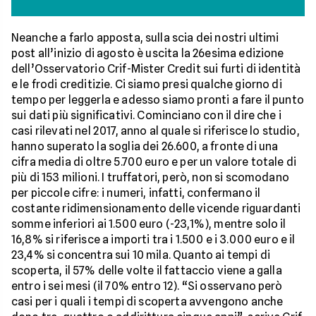
Neanche a farlo apposta, sulla scia dei nostri ultimi
post all’inizio di agosto è uscita la 26esima edizione
dell’Osservatorio Crif-Mister Credit sui furti di identità
e le frodi creditizie. Ci siamo presi qualche giorno di
tempo per leggerla e adesso siamo pronti a fare il punto
sui dati più significativi. Cominciano con il dire che i
casi rilevati nel 2017, anno al quale si riferisce lo studio,
hanno superato la soglia dei 26.600, a fronte di una
cifra media di oltre 5.700 euro e per un valore totale di
più di 153 milioni. I truffatori, però, non si scomodano
per piccole cifre: i numeri, infatti, confermano il
costante ridimensionamento delle vicende riguardanti
somme inferiori ai 1.500 euro (-23,1%), mentre solo il
16,8% si riferisce a importi tra i 1.500 e i 3.000 euro e il
23,4% si concentra sui 10 mila. Quanto ai tempi di
scoperta, il 57% delle volte il fattaccio viene a galla
entro i sei mesi (il 70% entro 12). “Si osservano però
casi per i quali i tempi di scoperta avvengono anche