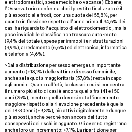
elettrodomestici, spese mediche o vacanze). Ebbene,
l’Osservatorio conferma che il prestito finalizzato è il
più esposto alle frodi, con una quota del 55,8%, per
quanto in flessione rispetto all’anno prima. Il 34,6% dei
casi ha riguardato l’acquisto di elettrodomestici, ma la
poco invidiabile classifica non trascura auto-moto
(9,4% del totale), spese per immobili e ristrutturazioni
(9,9%), arredamento (6,6%) ed elettronica, informatica
e telefonia (4,6%).
>Dalla distribuzione per sesso emerge un importante
aumento (+18,1%) delle vittime di sesso femminile,
anche se la quota maggioritaria (57,8%) resta in capo
agli uomini. Quanto all’età, la classe in cui si concentra
il numero più alto di casi è ancora quella fra i 41 e i 50
anni (25%), mentre quella dove si nota l’incremento
maggiore rispetto alla rilevazione precedente è quella
dei 18-30enni (+9,3%), più attivi digitalmente e dunque
più esposti, anche perché non ancora del tutto
consapevoli dei rischi in agguato. Gli over 60 registrano
anche loro un incremento: +7,1%. La ripartizione per