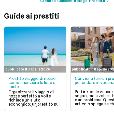
Credito e Consumi: il blog di Prestiti.it
Guide ai prestiti
pubblicato il 8 aprile 2026
pubblicato il 8 aprile 20
Prestito viaggio di nozze:
Conviene fare un pre
come finanziare la luna di
per andare in vacan
miele
Partire per le vacanz
Organizzare il viaggio di
sogno, ma a volte il
nozze perfetto a volte
è un problema. Ques
richiede un aiuto
articolo spiega se c
economico: un prestito può
un prestito per viagg
essere la soluzione. Scopri
una buona idea, val
come funziona, quali tipi ci