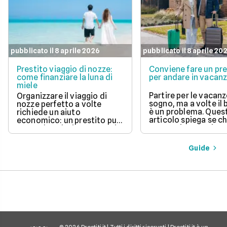
pubblicato il 8 aprile 2026
pubblicato il 8 aprile 20
Prestito viaggio di nozze:
Conviene fare un pre
come finanziare la luna di
per andare in vacan
miele
Partire per le vacanz
Organizzare il viaggio di
sogno, ma a volte il
nozze perfetto a volte
è un problema. Ques
richiede un aiuto
articolo spiega se c
economico: un prestito può
un prestito per viagg
essere la soluzione. Scopri
una buona idea, val
come funziona, quali tipi ci
vantaggi come la pos
sono e come richiederlo,
Guide
di partire subito e s
per trasformare il tuo sogno
come gli interessi d
in realtà senza stress.
pagare. Scopri quan
senso fare un presti
quali sono le alterna
goderti le vacanze 
debiti.