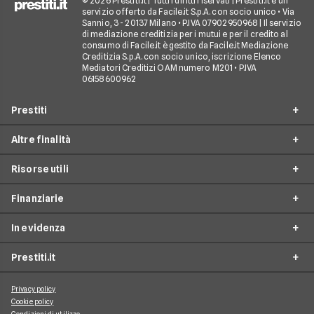
© 2026 Prestiti.it | Tutti i diritti riservati | Prestiti.it è un
servizio offerto da Facile.it S.p.A. con socio unico • Via
Sannio, 3 - 20137 Milano • P.IVA 07902950968 | Il servizio
di mediazione creditizia per i mutui e per il credito al
consumo di Facile.it è gestito da Facile.it Mediazione
Creditizia S.p.A. con socio unico, iscrizione Elenco
Mediatori Creditizi OAM numero M201 • P.IVA
06158600962
Prestiti
Altre finalità
Prestito personale
Risorse utili
Prestito consolidamento debiti
Prestiti ristrutturazione
Prestito casa
Finanziarie
Prestiti arredamento
Simulazione prestito
Finanziamento auto
Prestiti acquisto box auto
In evidenza
Come richiedere un prestito
Findomestic
Finanziamento moto
Prestiti viaggi
Tempistica esito prestito
Prestiti.it
Agos
Finanziamento camper
Prestiti da 1000 euro
Prestiti matrimonio
Prestiti per studenti
Compass
Prestiti veicoli commerciali
Prestiti da 2000 euro
Prestiti corsi di formazione
Privacy policy
Guide
Prestiti per aprire attività
Cookie policy
Consel
Cessione del quinto online
Prestiti da 3000 euro