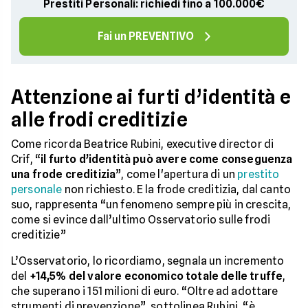
Prestiti Personali: richiedi fino a 100.000€
Fai un PREVENTIVO
Attenzione ai furti d’identità e
alle frodi creditizie
Come ricorda Beatrice Rubini, executive director di
Crif, “
il furto d’identità può avere come conseguenza
una frode creditizia
”, come l'apertura di un
prestito
personale
non richiesto. E la frode creditizia, dal canto
suo, rappresenta “un fenomeno sempre più in crescita,
come si evince dall’ultimo Osservatorio sulle frodi
creditizie”
L’Osservatorio, lo ricordiamo, segnala un incremento
del
+14,5% del valore economico totale delle truffe
,
che superano i 151 milioni di euro. “Oltre ad adottare
strumenti di prevenzione”, sottolinea Rubini, “è