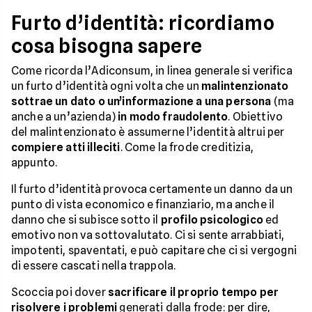
Furto d’identità: ricordiamo
cosa bisogna sapere
Come ricorda l’Adiconsum, in linea generale si verifica
un furto d’identità ogni volta che un
malintenzionato
sottrae un dato o un’informazione a una persona
(ma
anche a un’azienda)
in modo fraudolento
. Obiettivo
del malintenzionato è assumerne l’identità altrui per
compiere atti illeciti
. Come la frode creditizia,
appunto.
Il furto d’identità provoca certamente un danno da un
punto di vista economico e finanziario, ma anche il
danno che si subisce sotto il
profilo psicologico
ed
emotivo non va sottovalutato. Ci si sente arrabbiati,
impotenti, spaventati, e può capitare che ci si vergogni
di essere cascati nella trappola.
Scoccia poi dover
sacrificare il proprio tempo per
risolvere i problemi
generati dalla frode: per dire,