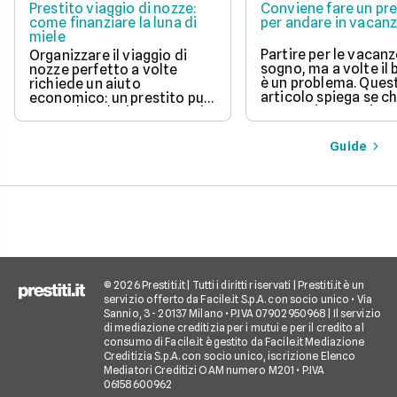
Prestito viaggio di nozze:
Conviene fare un pre
come finanziare la luna di
per andare in vacan
miele
Partire per le vacanz
Organizzare il viaggio di
sogno, ma a volte il
nozze perfetto a volte
è un problema. Ques
richiede un aiuto
articolo spiega se c
economico: un prestito può
un prestito per viagg
essere la soluzione. Scopri
una buona idea, val
come funziona, quali tipi ci
vantaggi come la pos
sono e come richiederlo,
Guide
di partire subito e s
per trasformare il tuo sogno
come gli interessi d
in realtà senza stress.
pagare. Scopri quan
senso fare un presti
quali sono le alterna
goderti le vacanze 
debiti.
© 2026 Prestiti.it | Tutti i diritti riservati | Prestiti.it è un
servizio offerto da Facile.it S.p.A. con socio unico • Via
Sannio, 3 - 20137 Milano • P.IVA 07902950968 | Il servizio
di mediazione creditizia per i mutui e per il credito al
consumo di Facile.it è gestito da Facile.it Mediazione
Creditizia S.p.A. con socio unico, iscrizione Elenco
Mediatori Creditizi OAM numero M201 • P.IVA
06158600962