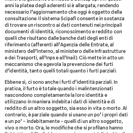
anni la platea degli aderenti si è allargata, rendendo
necessario l’aggiornamento che oggi è oggetto della
consultazione. Il sistema Scipafi consente in sostanza
di trovare un riscontro ai dati contenuti nei principali
documenti di identità, riconoscimento e reddito con
quelli che risultano dalle banche dati degli enti di
riferimento (afferenti all’Agenzia delle Entrate, al
ministero dell’Interno, al ministero delle Infrastrutture
e dei Trasporti, all’Inps e all’Inail). Ciò mette in atto un
meccanismo che agevola la prevenzione dei furti
d’identità, tanto quelli totali quanto i furti parziali.
Ebbene sì, ci sono anche i furti d’identità parziali. In
pratica, il furto è totale quando i malintenzionati
nascondono completamente la loro identità e
utilizzano in maniera indebita i dati di identità e di
reddito di un altro soggetto, sia esso in vita o morto. Al
contrario, è parziale quando si usano un po’ i propri dati
e un po’ – indebitamente – quelli di un altro soggetto,
vivo o morto. Ora, le modifiche che si profilano hanno