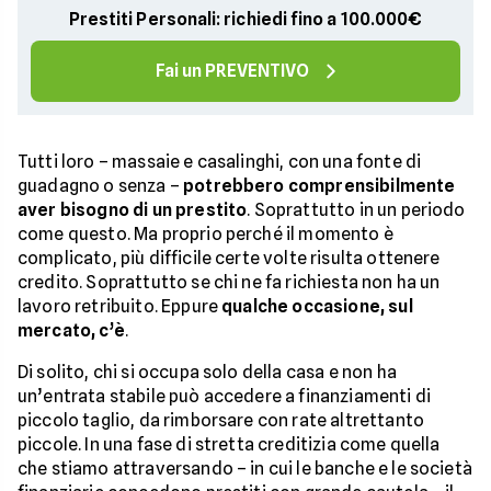
Prestiti Personali: richiedi fino a 100.000€
Fai un PREVENTIVO
Tutti loro – massaie e casalinghi, con una fonte di
guadagno o senza –
potrebbero comprensibilmente
aver bisogno di un prestito
. Soprattutto in un periodo
come questo. Ma proprio perché il momento è
complicato, più difficile certe volte risulta ottenere
credito. Soprattutto se chi ne fa richiesta non ha un
lavoro retribuito. Eppure
qualche occasione, sul
mercato, c’è
.
Di solito, chi si occupa solo della casa e non ha
un’entrata stabile può accedere a finanziamenti di
piccolo taglio, da rimborsare con rate altrettanto
piccole. In una fase di stretta creditizia come quella
che stiamo attraversando – in cui le banche e le società