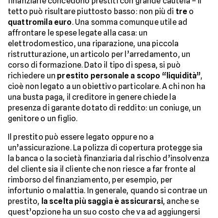
finanziarie concedono prestiti con grande cautela – il
tetto può risultare piuttosto basso: non più di
tre
o
quattromila euro
. Una somma comunque utile ad
affrontare le spese legate alla casa: un
elettrodomestico, una riparazione, una piccola
ristrutturazione, un articolo per l’arredamento, un
corso di formazione. Dato il tipo di spesa, si può
richiedere un
prestito personale a scopo “liquidità”
,
cioè non legato a un obiettivo particolare. A chi non ha
una busta paga, il creditore in genere chiede la
presenza di garante dotato di reddito: un coniuge, un
genitore o un figlio.
Il prestito può essere legato oppure no a
un’assicurazione. La polizza di copertura protegge sia
la banca o la società finanziaria dal rischio d’insolvenza
del cliente sia il cliente che non riesce a far fronte al
rimborso del finanziamento, per esempio, per
infortunio o malattia. In generale, quando si contrae un
prestito,
la scelta più saggia è assicurarsi
, anche se
quest’opzione ha un suo costo che va ad aggiungersi