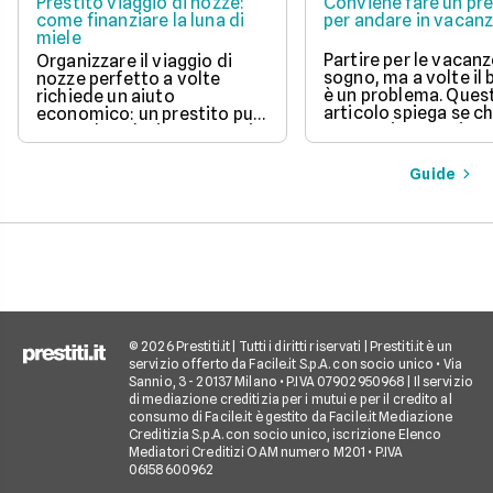
Prestito viaggio di nozze:
Conviene fare un pre
come finanziare la luna di
per andare in vacan
miele
Partire per le vacanz
Organizzare il viaggio di
sogno, ma a volte il
nozze perfetto a volte
è un problema. Ques
richiede un aiuto
articolo spiega se c
economico: un prestito può
un prestito per viagg
essere la soluzione. Scopri
una buona idea, val
come funziona, quali tipi ci
vantaggi come la pos
sono e come richiederlo,
Guide
di partire subito e s
per trasformare il tuo sogno
come gli interessi d
in realtà senza stress.
pagare. Scopri quan
senso fare un presti
quali sono le alterna
goderti le vacanze 
debiti.
© 2026 Prestiti.it | Tutti i diritti riservati | Prestiti.it è un
servizio offerto da Facile.it S.p.A. con socio unico • Via
Sannio, 3 - 20137 Milano • P.IVA 07902950968 | Il servizio
di mediazione creditizia per i mutui e per il credito al
consumo di Facile.it è gestito da Facile.it Mediazione
Creditizia S.p.A. con socio unico, iscrizione Elenco
Mediatori Creditizi OAM numero M201 • P.IVA
06158600962