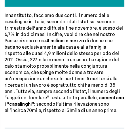
Innanzitutto, facciamo due conti. Il numero delle
casalinghe in Italia, secondo i dati Istat sul secondo
trimestre dell’anno diffusi a fine novembre, è sceso del
6,7% in dodici mesi. In cifre, vuol dire che nel nostro
Paese ci sono circa
4 milioni e mezzo
di donne che
badano esclusivamente alla casa e alla famiglia
rispetto alle quasi 4,9 milioni dello stesso periodo del
2011. Ossia, 327mila in meno in un anno. La ragione del
calo sta molto probabilmente nella congiuntura
economica, che spinge molte donne a trovare
un’occupazione anche solo part time. A mettersi alla
ricerca di un lavoro è soprattutto chi ha meno di 35
anni. Tuttavia, sempre secondo l’Istat, il numero degli
“angeli del focolare” resta alto. In parallelo,
aumentano
i “casalinghi”
: secondo l’ultima rilevazione sono
all’incirca 70mila, rispetto ai 51mila di un anno prima.