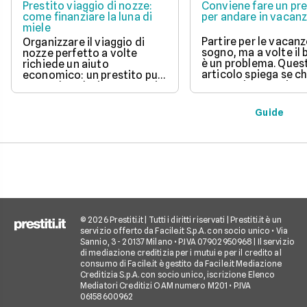
Prestito viaggio di nozze:
Conviene fare un pre
come finanziare la luna di
per andare in vacan
miele
Partire per le vacanz
Organizzare il viaggio di
sogno, ma a volte il
nozze perfetto a volte
è un problema. Ques
richiede un aiuto
articolo spiega se c
economico: un prestito può
un prestito per viagg
essere la soluzione. Scopri
una buona idea, val
come funziona, quali tipi ci
vantaggi come la pos
sono e come richiederlo,
Guide
di partire subito e s
per trasformare il tuo sogno
come gli interessi d
in realtà senza stress.
pagare. Scopri quan
senso fare un presti
quali sono le alterna
goderti le vacanze 
debiti.
© 2026 Prestiti.it | Tutti i diritti riservati | Prestiti.it è un
servizio offerto da Facile.it S.p.A. con socio unico • Via
Sannio, 3 - 20137 Milano • P.IVA 07902950968 | Il servizio
di mediazione creditizia per i mutui e per il credito al
consumo di Facile.it è gestito da Facile.it Mediazione
Creditizia S.p.A. con socio unico, iscrizione Elenco
Mediatori Creditizi OAM numero M201 • P.IVA
06158600962