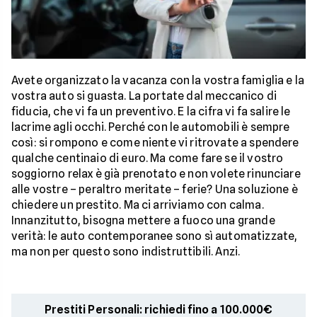
Avete organizzato la vacanza con la vostra famiglia e la
vostra auto si guasta. La portate dal meccanico di
fiducia, che vi fa un preventivo. E la cifra vi fa salire le
lacrime agli occhi. Perché con le automobili è sempre
così: si rompono e come niente vi ritrovate a spendere
qualche centinaio di euro. Ma come fare se il vostro
soggiorno relax è già prenotato e non volete rinunciare
alle vostre – peraltro meritate – ferie? Una soluzione è
chiedere un prestito. Ma ci arriviamo con calma.
Innanzitutto, bisogna mettere a fuoco una grande
verità: le auto contemporanee sono sì automatizzate,
ma non per questo sono indistruttibili. Anzi.
Prestiti Personali: richiedi fino a 100.000€