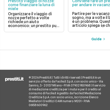
Prestito viaggio di nozze:
Conviene fare un pre
come finanziare la luna di
per andare in vacan
miele
Partire per le vacanz
Organizzare il viaggio di
sogno, ma a volte il
nozze perfetto a volte
è un problema. Ques
richiede un aiuto
articolo spiega se c
economico: un prestito può
un prestito per viagg
essere la soluzione. Scopri
una buona idea, val
come funziona, quali tipi ci
vantaggi come la pos
sono e come richiederlo,
Guide
di partire subito e s
per trasformare il tuo sogno
come gli interessi d
in realtà senza stress.
pagare. Scopri quan
senso fare un presti
quali sono le alterna
goderti le vacanze 
debiti.
© 2026 Prestiti.it | Tutti i diritti riservati | Prestiti.it è un
servizio offerto da Facile.it S.p.A. con socio unico • Via
Sannio, 3 - 20137 Milano • P.IVA 07902950968 | Il servizio
di mediazione creditizia per i mutui e per il credito al
consumo di Facile.it è gestito da Facile.it Mediazione
Creditizia S.p.A. con socio unico, iscrizione Elenco
Mediatori Creditizi OAM numero M201 • P.IVA
06158600962