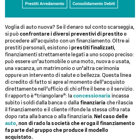
Voglia di auto nuova? Se il denaro sul conto scarseggia,
si può
confrontare i diversi preventivi di prestito
e
procedere all’acquisto con un finanziamento. Oltre ai
prestiti personali, esistono i
prestiti finalizzati
,
finanziamenti strettamente legati a uno scopo preciso:
può essere un’automobile o una moto, nuova o usata,
una vacanza, un matrimonio o un’altra cerimonia
oppure un intervento di salute o bellezza. Questa linea
di credito di fatto si apre al momento dell’acquisto
direttamente nell’ufficio di chi offre il bene o il servizio.
Il rapporto è “triangolare”: la
concessionaria
incassa
subito i soldi dalla banca o dalla
finanziaria
che rilascia
il finanziamento e il cliente rifonde la stessa cifra rata
dopo rata alla banca o alla finanziaria.
Nel caso delle
auto
,
non di rado la società che eroga il finanziamento
fa parte del gruppo che produce il modello
acquistato.