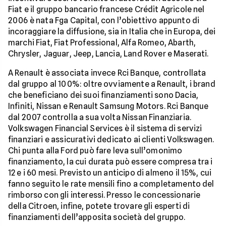
Fiat e il gruppo bancario francese Crédit Agricole nel
2006 è nata Fga Capital, con l’obiettivo appunto di
incoraggiare la diffusione, sia in Italia che in Europa, dei
marchi Fiat, Fiat Professional, Alfa Romeo, Abarth,
Chrysler, Jaguar, Jeep, Lancia, Land Rover e Maserati.
A Renault è associata invece Rci Banque, controllata
dal gruppo al 100%: oltre ovviamente a Renault, i brand
che beneficiano dei suoi finanziamenti sono Dacia,
Infiniti, Nissan e Renault Samsung Motors. Rci Banque
dal 2007 controlla a sua volta Nissan Finanziaria.
Volkswagen Financial Services è il sistema di servizi
finanziari e assicurativi dedicato ai clienti Volkswagen.
Chi punta alla Ford può fare leva sull’omonimo
finanziamento, la cui durata può essere compresa tra i
12 e i 60 mesi. Previsto un anticipo di almeno il 15%, cui
fanno seguito le rate mensili fino a completamento del
rimborso con gli interessi. Presso le concessionarie
della Citroen, infine, potete trovare gli esperti di
finanziamenti dell’apposita società del gruppo.