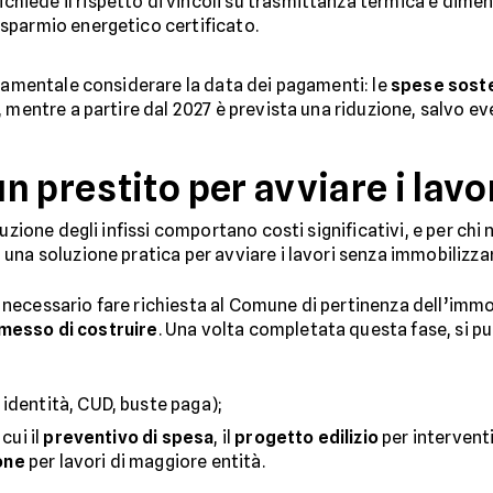
chiede il rispetto di vincoli su trasmittanza termica e dimens
isparmio energetico certificato.
ndamentale considerare la data dei pagamenti: le
spese soste
, mentre a partire dal 2027 è prevista una riduzione, salvo e
 prestito per avviare i lavo
uzione degli infissi comportano costi significativi, e per chi
una soluzione pratica per avviare i lavori senza immobilizzare
, è necessario fare richiesta al Comune di pertinenza dell’im
messo di costruire
. Una volta completata questa fase, si pu
identità, CUD, buste paga);
cui il
preventivo di spesa
, il
progetto edilizio
per interventi
one
per lavori di maggiore entità.