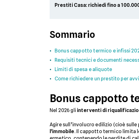
Prestiti Casa: richiedi fino a 100.0
Sommario
Bonus cappotto termico e infissi 20
Requisiti tecnici e documenti neces
Limiti di spesa e aliquote
Come richiedere un prestito per avvia
Bonus cappotto te
Nel 2026 gli
interventi di riqualificaz
Agire sull’involucro edilizio (cioè sull
l’immobile
. Il cappotto termico limita 
ermetico, contenendo le perdite di cal