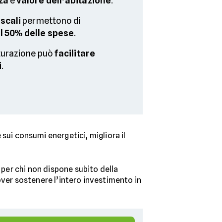
za
e
valore dell’abitazione
.
scali
permettono di
l 50% delle spese
.
tturazione può
facilitare
i
.
sui consumi energetici, migliora il
 per chi non dispone subito della
over sostenere l’intero investimento in