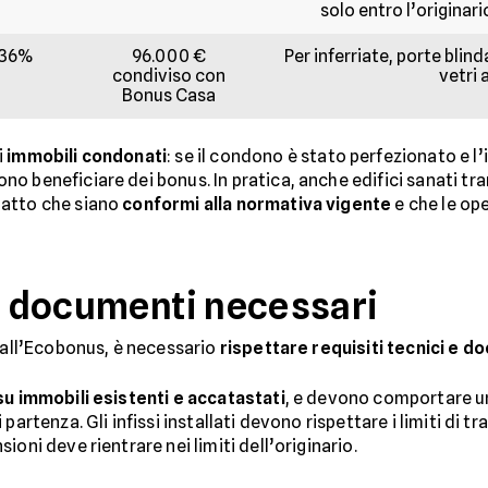
solo entro l’originar
36%
96.000 €
Per inferriate, porte blind
condiviso con
vetri
Bonus Casa
i
immobili condonati
: se il condono è stato perfezionato e 
o beneficiare dei bonus. In pratica, anche edifici sanati tr
 patto che siano
conformi alla normativa vigente
e che le ope
 e documenti necessari
e all’Ecobonus, è necessario
rispettare requisiti tecnici e d
su immobili esistenti e accatastati
, e devono comportare 
 partenza. Gli infissi installati devono rispettare i limiti di 
oni deve rientrare nei limiti dell’originario.