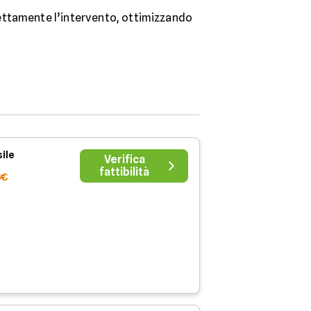
rettamente l’intervento, ottimizzando
ile
Verifica
fattibilità
5€