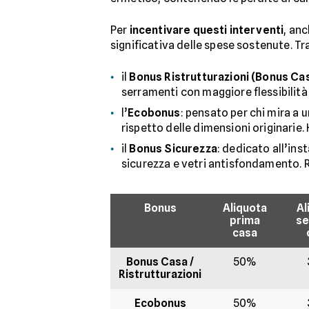
Per
incentivare questi interventi
, an
significativa delle spese sostenute. Tra
il
Bonus Ristrutturazioni (Bonus Ca
serramenti con maggiore flessibilità 
l’
Ecobonus
: pensato per chi mira a u
rispetto delle dimensioni originarie.
il
Bonus Sicurezza
: dedicato all’ins
sicurezza e vetri antisfondamento. 
Bonus
Aliquota
Al
prima
se
casa
Bonus Casa /
50%
Ristrutturazioni
Ecobonus
50%