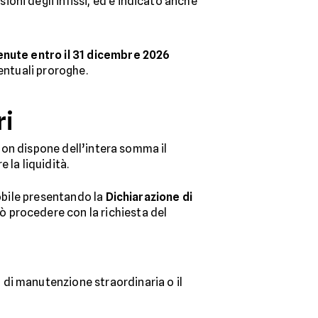
ioni degli infissi, ed è indicato anche
nute entro il 31 dicembre 2026
ventuali proroghe.
ri
 non dispone dell’intera somma il
 la liquidità.
mobile presentando la
Dichiarazione di
ò procedere con la richiesta del
 di manutenzione straordinaria o il