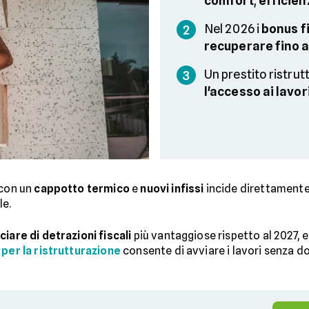
comfort
,
efficien
Nel 2026 i
bonus fi
2
recuperare fino a
Un prestito ristru
3
l'accesso ai lavor
 con un
cappotto termico
e
nuovi infissi
incide direttamente 
le.
ciare di detrazioni fiscali
più vantaggiose rispetto al 2027, e
per la ristrutturazione
consente di avviare i lavori senza d