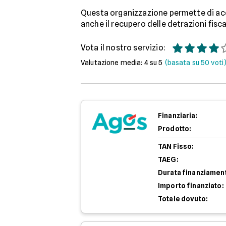
Questa organizzazione permette di acc
anche il recupero delle detrazioni fiscal
Vota il nostro servizio:
Valutazione media:
4
su 5
(basata su
50
voti
Finanziaria:
Prodotto:
TAN Fisso:
TAEG:
Durata finanziamen
Importo finanziato:
Totale dovuto: