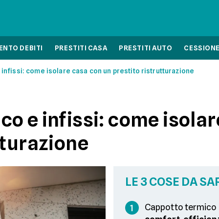
NTO DEBITI
PRESTITI CASA
PRESTITI AUTO
CESSIONE
infissi: come isolare casa con un prestito ristrutturazione
o e infissi: come isola
tturazione
LE 3 COSE DA SA
Cappotto termico e
1