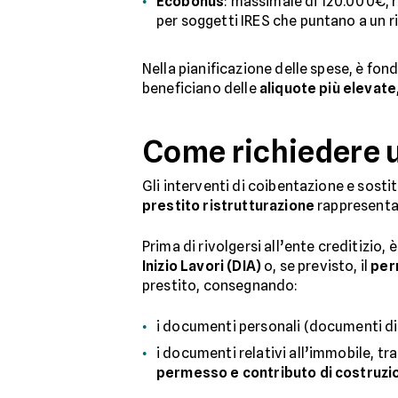
Ecobonus
: massimale di 120.000€, ri
per soggetti IRES che puntano a un r
Nella pianificazione delle spese, è fo
beneficiano delle
aliquote più elevate
Come richiedere un
Gli interventi di coibentazione e sostit
prestito ristrutturazione
rappresenta 
Prima di rivolgersi all’ente creditizio
Inizio Lavori (DIA)
o, se previsto, il
per
prestito, consegnando:
i documenti personali (documenti di 
i documenti relativi all’immobile, tra 
permesso e contributo di costruzi