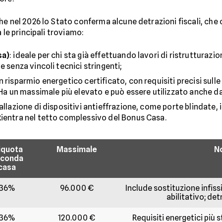
che nel 2026 lo Stato conferma alcune detrazioni fiscali, ch
 le principali troviamo:
sa)
: ideale per chi sta già effettuando lavori di ristrutturazio
e senza vincoli tecnici stringenti;
n risparmio energetico certificato, con requisiti precisi sulle
 Ha un massimale più elevato e può essere utilizzato anche da
tallazione di dispositivi antieffrazione, come porte blindate, i
Rientra nel tetto complessivo del Bonus Casa.
iquota
Massimale
No
conda
casa
36%
96.000 €
Include sostituzione infissi;
abilitativo; de
36%
120.000 €
Requisiti energetici più 