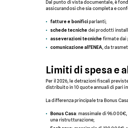
Dal punto di vista documentale, è fo
assicurandosi che sia completa e conf
fatture e bonifici
parlanti;
schede tecniche
dei prodotti install
asseverazioni tecniche
firmate dai 
comunicazione all’ENEA
, da trasmet
Limiti di spesa e 
Per il 2026, le detrazioni fiscali previst
distribuito in 10 quote annuali di pari 
La differenza principale tra Bonus Casa
Bonus Casa
: massimale di 96.000€, f
una ristrutturazione;