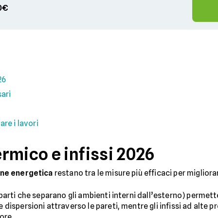
00€
26
sari
re i lavori
rmico e infissi 2026
ione energetica
restano tra le misure più efficaci per migliorar
e parti che separano gli ambienti interni dall’esterno) permett
le dispersioni attraverso le pareti, mentre gli infissi ad alte p
ore.