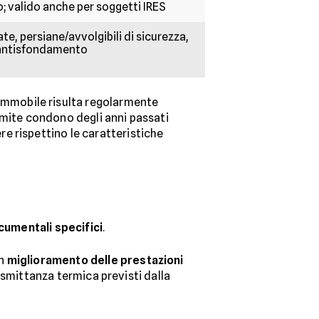
io; valido anche per soggetti IRES
ate, persiane/avvolgibili di sicurezza,
 antisfondamento
l’immobile risulta regolarmente
amite condono degli anni passati
re rispettino le caratteristiche
ocumentali specifici
.
un
miglioramento delle prestazioni
trasmittanza termica previsti dalla