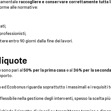
ndamentale
raccogliere e conservare correttamente tutta 
orme alle normative:
ati;
professionisti;
tere entro 90 giorni dalla fine dei lavori.
aliquote
e sono pari al
50% per la prima casa
e al
36% per la second
importo.
 ed Ecobonus riguarda soprattutto i massimali e i requisiti t
lessibile nella gestione degli interventi, spesso la scelta pi