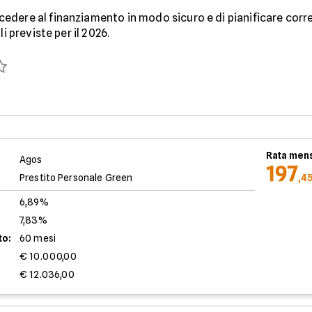
edere al finanziamento in modo sicuro e di pianificare cor
i previste per il 2026.
)
Rata mens
Agos
197
Prestito Personale Green
,4
6,89%
7,83%
to:
60 mesi
€ 10.000,00
€ 12.036,00