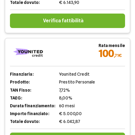
Totale dovuto:
€ 6.143,90
Verifica fattibilità
Rata mensile
100
,71€
Finanziaria:
Younited Credit
Prodotto:
Prestito Personale
TAN Fisso:
7,72%
TAEG:
8,00%
Durata finanziamento:
60 mesi
Importo finanziato:
€ 5.000,00
Totale dovuto:
€ 6.042,87