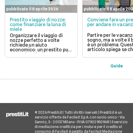
pubblicato il 8 aprile 2026
pubblicato il 8 aprile 20
Prestito viaggio di nozze:
Conviene fare un pre
come finanziare la luna di
per andare in vacan
miele
Partire per le vacanz
Organizzare il viaggio di
sogno, ma a volte il
nozze perfetto a volte
è un problema. Ques
richiede un aiuto
articolo spiega se c
economico: un prestito può
un prestito per viagg
essere la soluzione. Scopri
una buona idea, val
come funziona, quali tipi ci
vantaggi come la pos
sono e come richiederlo,
Guide
di partire subito e s
per trasformare il tuo sogno
come gli interessi d
in realtà senza stress.
pagare. Scopri quan
senso fare un presti
quali sono le alterna
goderti le vacanze 
debiti.
© 2026 Prestiti.it | Tutti i diritti riservati | Prestiti.it è un
servizio offerto da Facile.it S.p.A. con socio unico • Via
Sannio, 3 - 20137 Milano • P.IVA 07902950968 | Il servizio
di mediazione creditizia per i mutui e per il credito al
consumo di Facile.it è gestito da Facile.it Mediazione