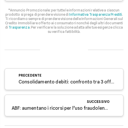
*Annuncio Promozionale: per tutte le informazioni relative a ciascun
prodotto si prega di prendere visione di
Informativa Trasparenza Prestiti
.
Ti ricordiamo sempre di prendere visione delle Informazioni Generali sul
Credito Immobiliare offerto ai consumatori nonché degli altri documenti
di
Trasparenza
. Per verificare la soluzione adatta alle tue esigenze clicca
su verifica fattibilità.
PRECEDENTE
Consolidamento debiti: confronto tra 3 offerte disponibili a giugno 2026
SUCCESSIVO
ABF: aumentano i ricorsi per l’uso fraudolento dei mezzi di pagamento