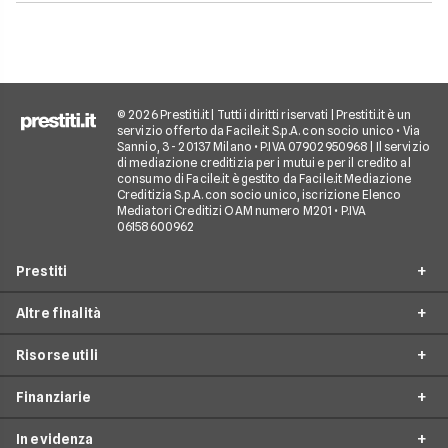
© 2026 Prestiti.it | Tutti i diritti riservati | Prestiti.it è un
servizio offerto da Facile.it S.p.A. con socio unico • Via
Sannio, 3 - 20137 Milano • P.IVA 07902950968 | Il servizio
di mediazione creditizia per i mutui e per il credito al
consumo di Facile.it è gestito da Facile.it Mediazione
Creditizia S.p.A. con socio unico, iscrizione Elenco
Mediatori Creditizi OAM numero M201 • P.IVA
06158600962
Prestiti
Altre finalità
Prestito personale
Risorse utili
Prestito consolidamento debiti
Prestiti ristrutturazione
Prestito casa
Finanziarie
Prestiti arredamento
Simulazione prestito
Finanziamento auto
Prestiti acquisto box auto
In evidenza
Come richiedere un prestito