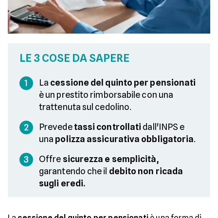
LE 3 COSE DA SAPERE
La
cessione del quinto per pensionati
1
è un prestito rimborsabile con una
trattenuta sul cedolino.
Prevede
tassi controllati
dall'INPS e
2
una
polizza assicurativa obbligatoria
.
Offre
sicurezza e semplicità,
3
garantendo che il
debito non ricada
sugli eredi.
La
cessione del quinto
per pensionati
è una forma di