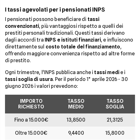
I tassi agevolati per i pensionati INPS
I pensionati possono beneficiare di
tassi
convenzionati
, più vantaggiosi rispetto a quelli dei
prestiti personali tradizionali. Questi tassi derivano
dagli accordi tra
INPS e istituti finanziari
, e influiscono
direttamente sul
costo totale del finanziamento
,
offrendo maggiore convenienza rispetto ad altre forme
di prestito.
Ogni trimestre, l'INPS pubblica anche i
tassi medi
e i
tassi soglia di usura
. Per il periodo 1° aprile 2026 - 30
giugno 2026 i valori prevedono:
IMPORTO
TASSO
TASSO
RICHIESTO
MEDIO
SOGLIA
Fino a 15.000€
13,8500
21,3125
Oltre 15.000€
9,4400
15,8000