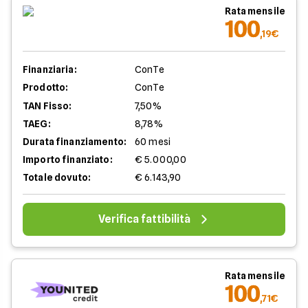
Rata mensile
100
,19€
Finanziaria:
ConTe
Prodotto:
ConTe
TAN Fisso:
7,50%
TAEG:
8,78%
Durata finanziamento:
60 mesi
Importo finanziato:
€ 5.000,00
Totale dovuto:
€ 6.143,90
Verifica fattibilità
Rata mensile
100
,71€