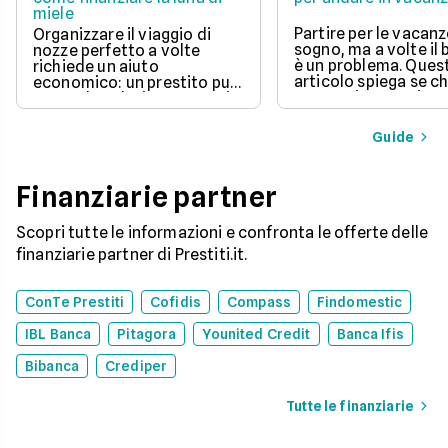
miele
Partire per le vacanz
Organizzare il viaggio di
sogno, ma a volte il
nozze perfetto a volte
è un problema. Ques
richiede un aiuto
articolo spiega se c
economico: un prestito può
un prestito per viagg
essere la soluzione. Scopri
una buona idea, val
come funziona, quali tipi ci
vantaggi come la pos
sono e come richiederlo,
Guide
di partire subito e s
per trasformare il tuo sogno
come gli interessi d
in realtà senza stress.
pagare. Scopri quan
Finanziarie partner
senso fare un presti
quali sono le alterna
goderti le vacanze 
Scopri tutte le informazioni e confronta le offerte delle
debiti.
finanziarie partner di Prestiti.it.
ConTe Prestiti
Cofidis
Compass
Findomestic
IBL Banca
Pitagora
Younited Credit
Banca Ifis
Bibanca
Crediper
Tutte le finanziarie