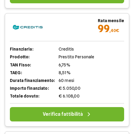
Rata mensile
99
,40€
Finanziaria:
Creditis
Prodotto:
Prestito Personale
TAN Fisso:
6,75%
TAEG:
8,51%
Durata finanziamento:
60 mesi
Importo finanziato:
€ 5.050,00
Totale dovuto:
€ 6.108,00
Verifica fattibilità