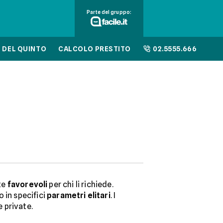
Parte del gruppo:
 DEL QUINTO
CALCOLO PRESTITO
02.5555.666
te
favorevoli
per chi li richiede.
 in specifici
parametri elitari
. I
e private.