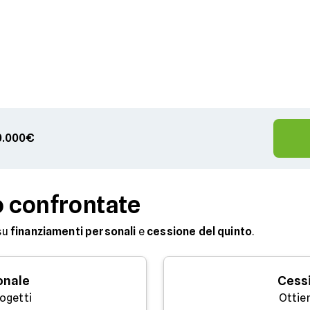
00.000€
o confrontate
su
finanziamenti personali
e
cessione del quinto
.
onale
Cessi
rogetti
Ottie