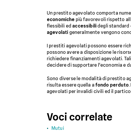
Un prestito agevolato comporta nume
economiche
più favorevoli rispetto al
flessibili ed
accessibili
degli standard 
agevolati
generalmente vengono conces
I prestiti agevolati possono essere ri
possono avere a disposizione le risors
richiedere finanziamenti agevolati. Tal
decidere di supportare l'economia e da
Sono diverse le modalità di prestito a
risulta essere quella a
fondo perduto
.
agevolati per invalidi civili ed il part
Voci correlate
Mutui