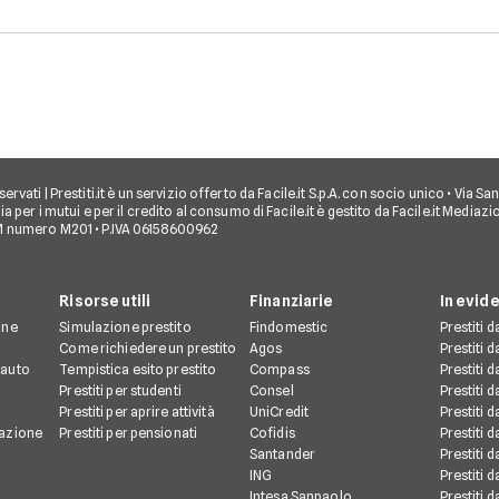
ti riservati | Prestiti.it è un servizio offerto da Facile.it S.p.A. con socio unico • Via
a per i mutui e per il credito al consumo di Facile.it è gestito da Facile.it Mediaz
M numero M201 • P.IVA 06158600962
Risorse utili
Finanziarie
In evid
one
Simulazione prestito
Findomestic
Prestiti 
o
Come richiedere un prestito
Agos
Prestiti 
 auto
Tempistica esito prestito
Compass
Prestiti 
Prestiti per studenti
Consel
Prestiti 
Prestiti per aprire attività
UniCredit
Prestiti 
mazione
Prestiti per pensionati
Cofidis
Prestiti 
Santander
Prestiti 
ING
Prestiti 
Intesa Sanpaolo
Prestiti 