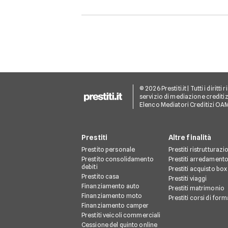
© 2026 Prestiti.it | Tutti i dirit
servizio di mediazione creditizi
Elenco Mediatori Creditizi OA
Prestiti
Altre finalità
Prestito personale
Prestiti ristrutturazi
Prestito consolidamento
Prestiti arredament
debiti
Prestiti acquisto box
Prestito casa
Prestiti viaggi
Finanziamento auto
Prestiti matrimonio
Finanziamento moto
Prestiti corsi di for
Finanziamento camper
Prestiti veicoli commerciali
Cessione del quinto online