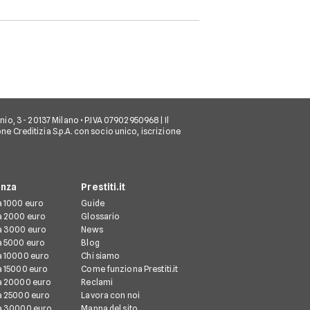
 Sannio, 3 - 20137 Milano • P.IVA 07902950968 | Il
ione Creditizia S.p.A. con socio unico, iscrizione
enza
Prestiti.it
da 1000 euro
Guide
da 2000 euro
Glossario
da 3000 euro
News
da 5000 euro
Blog
da 10000 euro
Chi siamo
da 15000 euro
Come funziona Prestiti.it
da 20000 euro
Reclami
da 25000 euro
Lavora con noi
da 30000 euro
Mappa del sito