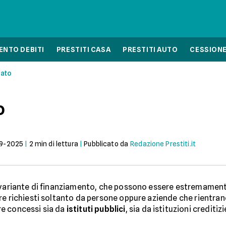
NTO DEBITI
PRESTITI CASA
PRESTITI AUTO
CESSIONE
lato
o
9-2025
|
2
min di lettura
|
Pubblicato da
Redazione Prestiti.it
variante di finanziamento, che possono essere estremamen
re richiesti soltanto da persone oppure aziende che rientrano
e concessi sia da
istituti pubblici
, sia da istituzioni creditizi