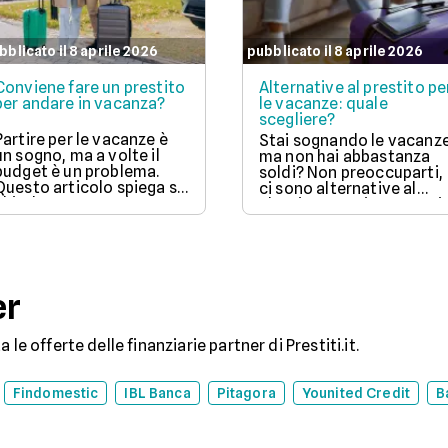
bblicato il 8 aprile 2026
pubblicato il 8 aprile 2026
Conviene fare un prestito
Alternative al prestito pe
per andare in vacanza?
le vacanze: quale
scegliere?
Partire per le vacanze è
Stai sognando le vacanz
un sogno, ma a volte il
ma non hai abbastanza
budget è un problema.
soldi? Non preoccuparti,
Questo articolo spiega se
ci sono alternative al
chiedere un prestito per
classico prestito! Scopri
viaggiare è una buona
come funzionano il "Pag
idea, valutando vantaggi
ora a rate" (BNPL), le
come la possibilità di
carte di credito e
partire subito e svantaggi
l'anticipo del TFR, con i
come gli interessi da
loro pro e contro, per
er
pagare. Scopri quando ha
scegliere l'opzione più
senso fare un prestito e
adatta al tuo portafoglio
quali sono le alternative
e goderti il viaggio senza
le offerte delle finanziarie partner di Prestiti.it.
per goderti le vacanze
stress.
senza debiti.
Findomestic
IBL Banca
Pitagora
Younited Credit
B