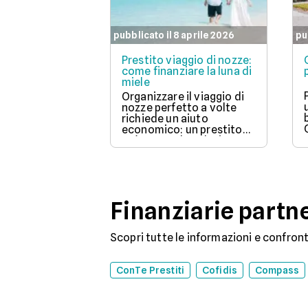
pubblicato il 8 aprile 2026
pu
Prestito viaggio di nozze:
come finanziare la luna di
miele
Organizzare il viaggio di
nozze perfetto a volte
richiede un aiuto
economico: un prestito
può essere la soluzione.
Scopri come funziona,
quali tipi ci sono e come
richiederlo, per
trasformare il tuo sogno
in realtà senza stress.
Finanziarie partn
Scopri tutte le informazioni e confronta 
ConTe Prestiti
Cofidis
Compass