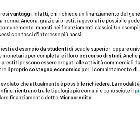
rosi
vantaggi
. Infatti, chi richiede un finanziamento del ge
la norma. Ancora, grazie ai prestiti agevolati è possibile gode
comunemente imposti nei finanziamenti classici. Un esempio 
si con tassi d'interesse più bassi.
chiesti ad esempio da
studenti
di scuole superiori oppure univ
e monetarie per completare il loro
percorso di studi
. Anche
i prestiti possono essere erogati alle attività commerciali d
re il proprio
sostegno economico
per il completamento di 
gevolato che attualmente è possibile richiedere. La modalità 
 Infine, rientrano tra le tipologie più comuni e conosciute il
pr
icolare finanziamento detto
Microcredito
.