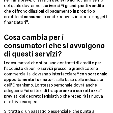
Per farla breve, ci sarà un
Registro ad hoc
all’interno
del quale dovranno
iscriversi “i grandi punti vendita
che offrono dilazioni di pagamento in proprio o
credito al consumo
, tramite convenzioni con i soggetti
finanziatori”.
Cosa cambia per i
consumatori che si avvalgono
di questi servizi?
I consumatori che stipulano contratti di credito per
l’acquisto di beni o servizi presso le grandi catene
commerciali si dovranno interfacciare
“con personale
appositamente formato”
, sulla base delle indicazioni
dell’Organismo. Lo stesso personale dovrà anche
adeguarsi
“ai criteri di trasparenza e correttezza”
previsti dal decreto legislativo che recepirà la nuova
direttiva europea.
Si tratta di un passaggio essenziale, che punta a