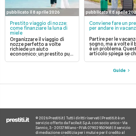
pubblicato il 8 aprile 2026
pubblicato il 8 aprile 20
Prestito viaggio di nozze:
Conviene fare un pre
come finanziare la luna di
per andare in vacan
miele
Partire per le vacanz
Organizzare il viaggio di
sogno, ma a volte il
nozze perfetto a volte
è un problema. Ques
richiede un aiuto
articolo spiega se c
economico: un prestito può
un prestito per viagg
essere la soluzione. Scopri
una buona idea, val
come funziona, quali tipi ci
vantaggi come la pos
sono e come richiederlo,
Guide
di partire subito e s
per trasformare il tuo sogno
come gli interessi d
in realtà senza stress.
pagare. Scopri quan
senso fare un presti
quali sono le alterna
goderti le vacanze 
debiti.
© 2026 Prestiti.it | Tutti i diritti riservati | Prestiti.it è un
servizio offerto da Facile.it S.p.A. con socio unico • Via
Sannio, 3 - 20137 Milano • P.IVA 07902950968 | Il servizio
di mediazione creditizia per i mutui e per il credito al