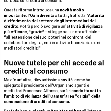
europea sul credito al consumo.
Questa riforma introduce una
novità molto
importante
: l’
Oam diventa
a tutti gli effetti l’
Autorità
di riferimento del settore degli intermediari del
credito
. Potrà perciò svolgere un’
attività di vigilanza
più efficace
, “grazie” – si legge nella nota ufficiale –
“all’estensione dei suoi poteri nei confronti dei
collaboratori degli agenti in attività finanziaria e dei
mediatori creditizi”.
Nuove tutele per chi accede al
credito al consumo
Ma c’è un’altra, rilevantissima
novità
: come ha
spiegato il presidente dell’Organismo agenti e
mediatori Francesco Alfonso, sarà
ricondotta sotto
l’ambito di vigilanza dell’Oam un’area “grigia” della
concessione di crediti al consumo.