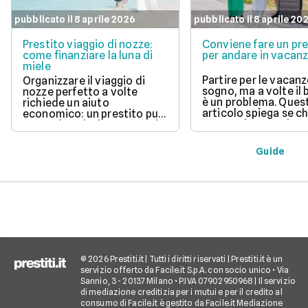
pubblicato il 8 aprile 2026
pubblicato il 8 aprile 20
Prestito viaggio di nozze:
Conviene fare un pre
come finanziare la luna di
per andare in vacan
miele
Partire per le vacanz
Organizzare il viaggio di
sogno, ma a volte il
nozze perfetto a volte
è un problema. Ques
richiede un aiuto
articolo spiega se c
economico: un prestito può
un prestito per viagg
essere la soluzione. Scopri
una buona idea, val
come funziona, quali tipi ci
vantaggi come la pos
sono e come richiederlo,
Guide
di partire subito e s
per trasformare il tuo sogno
come gli interessi d
in realtà senza stress.
pagare. Scopri quan
senso fare un presti
quali sono le alterna
goderti le vacanze 
debiti.
© 2026 Prestiti.it | Tutti i diritti riservati | Prestiti.it è un
servizio offerto da Facile.it S.p.A. con socio unico • Via
Sannio, 3 - 20137 Milano • P.IVA 07902950968 | Il servizio
di mediazione creditizia per i mutui e per il credito al
consumo di Facile.it è gestito da Facile.it Mediazione