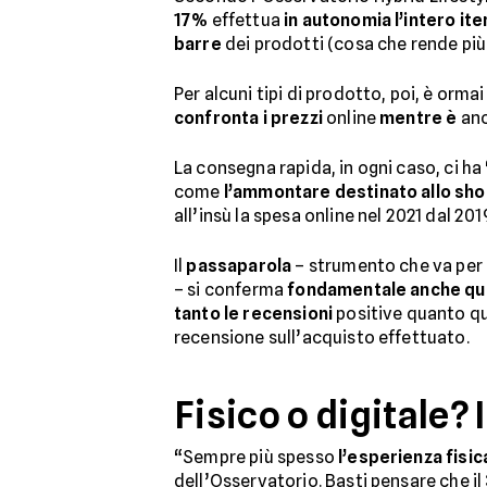
17%
effettua
in autonomia l’intero ite
barre
dei prodotti (cosa che rende più 
Per alcuni tipi di prodotto, poi, è orm
confronta i prezzi
online
mentre è
an
La consegna rapida, in ogni caso, ci ha
come
l’ammontare destinato allo sho
all’insù la spesa online nel 2021 dal 201
Il
passaparola
– strumento che va per 
– si conferma
fondamentale anche qua
tanto le recensioni
positive quanto qu
recensione sull’acquisto effettuato.
Fisico o digitale? 
“Sempre più spesso
l’esperienza fisic
dell’Osservatorio. Basti pensare che il