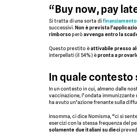
“Buy now, pay lat
Si tratta di una sorta di
finanziamento
successivi.
Non è prevista l’applicazio
rimborso
però
avvenga entro la scad
Questo prestito è
attivabile presso al
interpellati (il 54%) è
pronta a provarl
In quale contesto 
In un contesto in cui, almeno dalle no
vaccinazione, l’ondata immunizzante di
ha avuto un’azione frenante sulla diff
Insomma, ci dice Nomisma, “ci si sente p
esercizi con la stessa frequenza del pe
solamente due italiani su dieci
preve