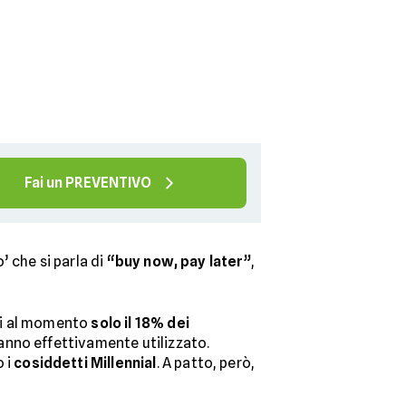
Fai un PREVENTIVO
’ che si parla di
“buy now, pay later”
,
ui al momento
solo il 18% dei
hanno effettivamente utilizzato.
o i
cosiddetti Millennial
. A patto, però,