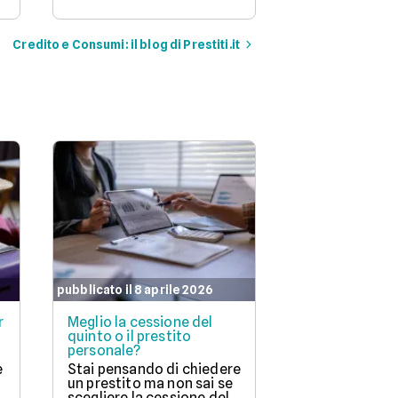
Credito e Consumi: il blog di Prestiti.it
pubblicato il 8 aprile 2026
pubblicato il 7 ap
r
Meglio la cessione del
Cessione del 
quinto o il prestito
dipendenti pr
personale?
ottenerla
e
Stai pensando di chiedere
La cessione de
un prestito ma non sai se
un prestito sp
scegliere la cessione del
chi ha un lavo