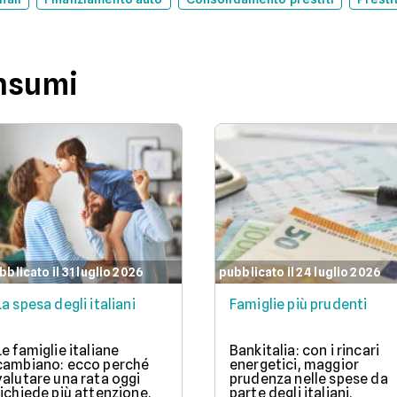
onsumi
bblicato il 31 luglio 2026
pubblicato il 24 luglio 2026
La spesa degli italiani
Famiglie più prudenti
Le famiglie italiane
Bankitalia: con i rincari
cambiano: ecco perché
energetici, maggior
valutare una rata oggi
prudenza nelle spese da
richiede più attenzione.
parte degli italiani.