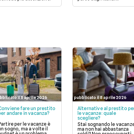
bblicato il 8 aprile 2026
pubblicato il 8 aprile 2026
Conviene fare un prestito
Alternative al prestito pe
per andare in vacanza?
le vacanze: quale
scegliere?
Partire per le vacanze è
Stai sognando le vacanz
un sogno, ma a volte il
ma non hai abbastanza
budget è un problema.
soldi? Non preoccuparti,