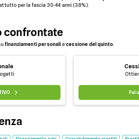
attutto per la fascia 30-44 anni (38%).
o confrontate
su
finanziamenti personali
e
cessione del quinto
.
onale
Cessi
rogetti
Ottie
TIVO
Fai
denza
nali
Finanziamento auto
Consolidamento prestiti
Presti