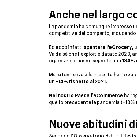
Anche nel largo c
La pandemia ha comunque impresso 
competitive del comparto, inducendo i
Ed ecco infatti
spuntare l’eGrocery,
u
Va da sé che l’exploit è datato 2020, a
organizzata hanno segnato un
+134% r
Ma la tendenza alla crescita ha trova
un +14% rispetto al 2021.
Nel nostro Paese l’eCommerce
ha ra
quello precedente la pandemia (+18% ne
Nuove abitudini d
Secondo l’Osservatorio Hybrid Lifestyl