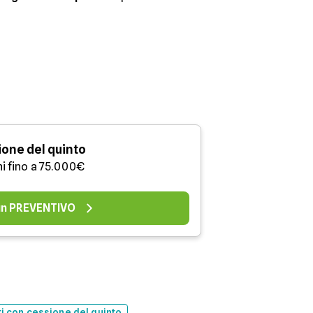
one del quinto
ni fino a 75.000€
 un PREVENTIVO
ti con cessione del quinto