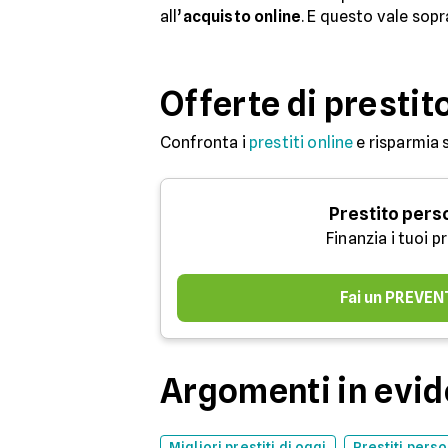
all’
acquisto online
. E questo vale sopr
Offerte di prestit
Confronta i
prestiti online
e risparmia 
Prestito pers
Finanzia i tuoi p
Fai un PREVEN
Argomenti in evi
Migliori prestiti di oggi
Prestiti perso