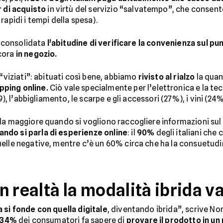
r di acquisto
in virtù del servizio “salvatempo”, che consent
rapidi i tempi della spesa).
ai consolidata
l’abitudine di verificare la convenienza sul pu
cora
in negozio.
 “viziati”: abituati così bene, abbiamo
rivisto al rialzo
la quan
pping online.
Ciò vale specialmente per l’elettronica e la te
9), l’abbigliamento, le scarpe e gli accessori (27%), i vini (24
la maggiore quando si vogliono raccogliere informazioni sul 
ndo si parla di esperienze online
: il
90%
degli italiani che
elle negative, mentre c’è un 60% circa che ha la consuetudin
In realtà la modalità ibrida 
a si fonde con quella digitale
, diventando ibrida”, scrive N
34%
dei consumatori fa sapere di
provare il prodotto in un