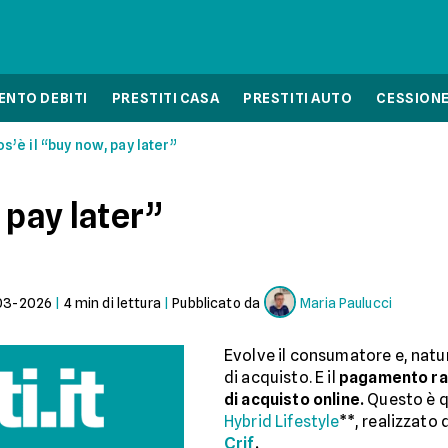
NTO DEBITI
PRESTITI CASA
PRESTITI AUTO
CESSIONE
s’è il “buy now, pay later”
 pay later”
03-2026
|
4
min di lettura
|
Pubblicato da
Maria Paulucci
Evolve il consumatore e, nat
di acquisto. E il
pagamento ra
di acquisto online.
Questo è q
Hybrid Lifestyle
**, realizzato
Crif
.