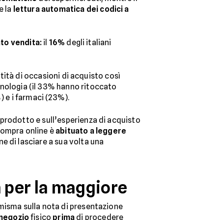
e la
lettura automatica dei codici a
nto vendita:
il
16%
degli italiani
tità di occasioni di acquisto così
cnologia (il 33% hanno ritoccato
%) e i farmaci (23%).
prodotto e sull’esperienza di acquisto
 compra online è
abituato a leggere
e di lasciare a sua volta una
va per la maggiore
omisma sulla nota di presentazione
 negozio
fisico
prima
di procedere