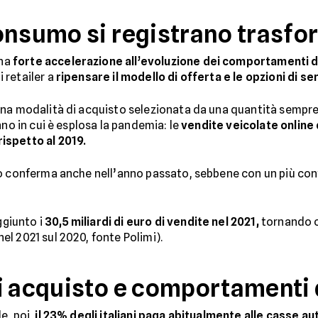
onsumo si registrano trasfo
una
forte accelerazione all’evoluzione dei comportamenti 
 retailer a
ripensare il modello di offerta e le opzioni di se
na modalità di acquisto selezionata da una quantità sempre 
nno in cui è esplosa la pandemia: le
vendite veicolate online 
ispetto al 2019.
to conferma anche nell’anno passato, sebbene con un più co
ggiunto i
30,5 miliardi di euro di vendite nel 2021,
tornando co
l 2021 sul 2020, fonte Polimi).
i acquisto e comportamenti d
e, poi,
il 23% degli italiani paga abitualmente alle casse a