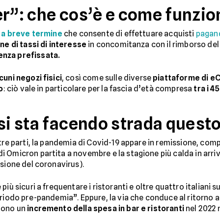
er”: che cos’è e come funzio
 a breve termine
che consente di effettuare acquisti
pagand
ne di tassi di interesse
in concomitanza con il rimborso del
enza prefissata.
cuni negozi fisici
, così come sulle diverse
piattaforme di 
o
: ciò vale in particolare per la fascia d’età compresa
tra i 45
si sta facendo strada questo
stre parti, la pandemia di Covid-19 appare in remissione, com
 Omicron partita a novembre e la stagione più calda in arrivo
usione del coronavirus).
iù sicuri a frequentare i ristoranti e oltre quattro italiani su
riodo pre-pandemia”. Eppure, la via che conduce al ritorno a
dono un
incremento della spesa in bar e ristoranti
nel 2022 r