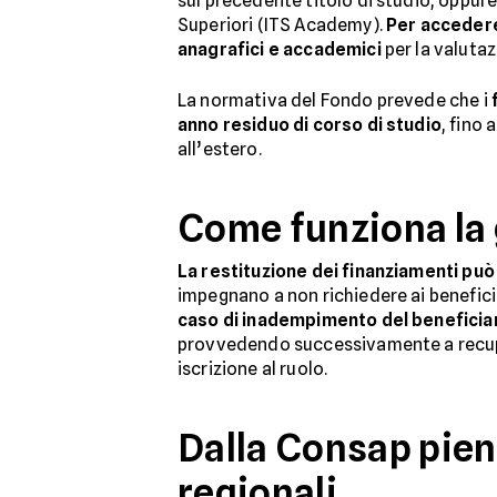
sul precedente titolo di studio, oppure 
Superiori (ITS Academy).
Per accedere
anagrafici e accademici
per la valutaz
La normativa del Fondo prevede che i
anno residuo di corso di studio
, fino
all’estero.
Come funziona la 
La restituzione dei finanziamenti può 
impegnano a non richiedere ai beneficia
caso di inadempimento del beneficiar
provvedendo successivamente a recupe
iscrizione al ruolo.
Dalla Consap pien
regionali