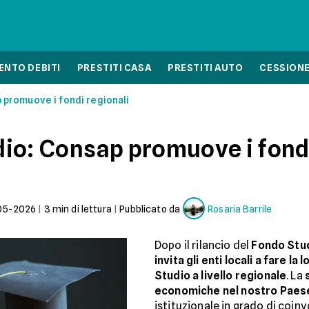
NTO DEBITI
PRESTITI CASA
PRESTITI AUTO
CESSIONE
p promuove i fondi regionali
udio: Consap promuove i fond
05-2026
|
3
min di lettura
|
Pubblicato da
Rosaria Barrile
Dopo il rilancio del
Fondo Stu
invita gli enti locali a fare l
Studio a livello regionale
. La
economiche nel nostro Paes
istituzionale in grado di coinv