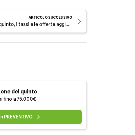
ARTICOLO
SUCCESSIVO
Prestiti con cessione del quinto, i tassi e le offerte aggiornate a maggio 2026
one del quinto
ni fino a 75.000€
 un PREVENTIVO