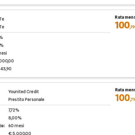
Rata mens
Te
100
Te
,1
0%
8%
mesi
.000,00
143,90
Rata mens
Younited Credit
100
Prestito Personale
,7
7,72%
8,00%
to:
60 mesi
€ 5.000,00