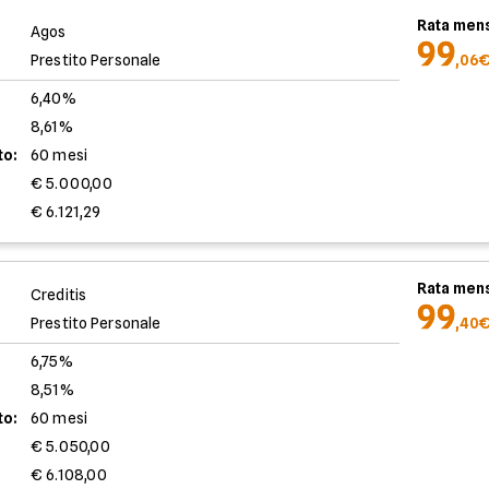
Rata mens
Agos
99
Prestito Personale
,06
6,40%
8,61%
to:
60 mesi
€ 5.000,00
€ 6.121,29
Rata mens
Creditis
99
Prestito Personale
,40
6,75%
8,51%
to:
60 mesi
€ 5.050,00
€ 6.108,00