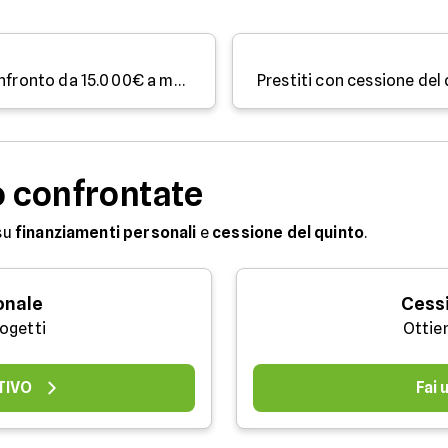
Prestito casa 2026: offerte a confronto da 15.000€ a maggio
o confrontate
su
finanziamenti personali
e
cessione del quinto
.
onale
Cessi
rogetti
Ottie
TIVO
Fai