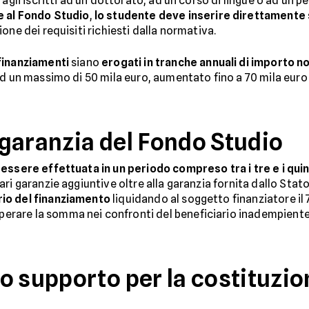
agli iscritti ad un dottorato, ad un corso di lingue o ad un pe
 al Fondo Studio
,
lo studente deve inserire direttamente 
ione dei requisiti richiesti dalla normativa.
finanziamenti
siano
erogati in tranche annuali di importo n
 ad un massimo di 50 mila euro, aumentato fino a 70 mila euro 
garanzia del Fondo Studio
essere effettuata in un periodo compreso tra i tre e i quin
ri garanzie aggiuntive oltre alla garanzia fornita dallo Stat
io del finanziamento
liquidando al soggetto finanziatore il
rare la somma nei confronti del beneficiario inadempiente
o supporto per la costituzio