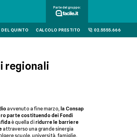
Parte del gruppo:
 DEL QUINTO
CALCOLO PRESTITO
02.5555.666
i regionali
dio
avvenuto a fine marzo,
la
Consap
a loro parte costituendo dei Fondi
sfida
è quella di
ridurre le barriere
e
attraverso una grande sinergia
olgere scuole, università, famiglie,