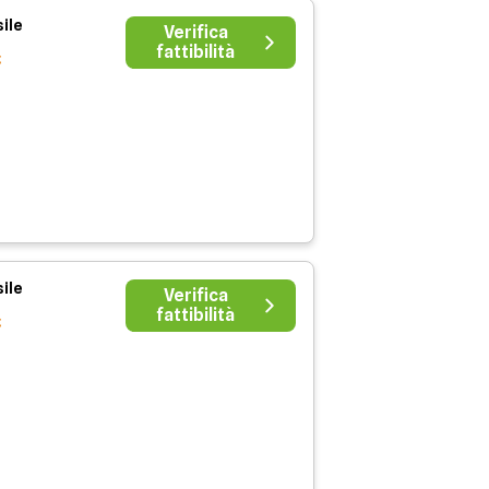
ile
Verifica
fattibilità
€
ile
Verifica
fattibilità
€