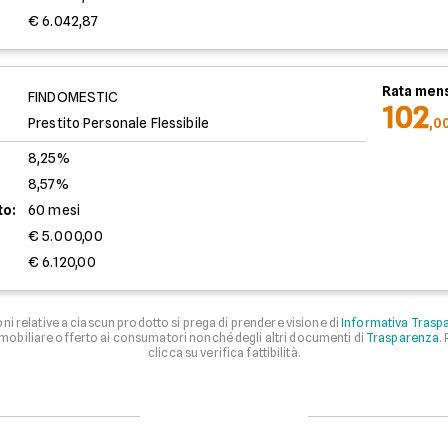
€ 6.042,87
Rata mens
FINDOMESTIC
102
Prestito Personale Flessibile
,0
8,25%
8,57%
to:
60 mesi
€ 5.000,00
€ 6.120,00
i relative a ciascun prodotto si prega di prendere visione di
Informativa Traspa
mmobiliare offerto ai consumatori nonché degli altri documenti di
Trasparenza
.
clicca su verifica fattibilità.