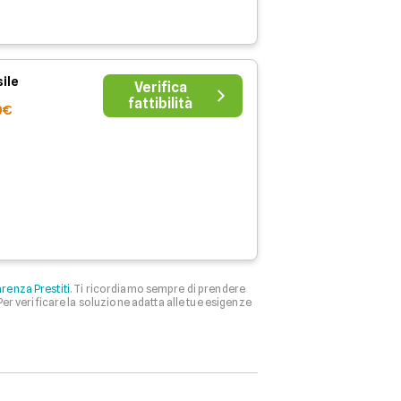
ile
Verifica
fattibilità
0€
renza Prestiti
. Ti ricordiamo sempre di prendere
 Per verificare la soluzione adatta alle tue esigenze