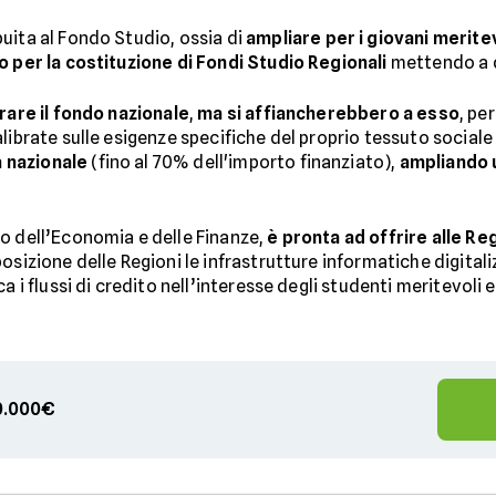
buita al Fondo Studio, ossia di
ampliare per i giovani merite
o per la costituzione di Fondi Studio Regionali
mettendo a d
grare il fondo nazionale
,
ma si affiancherebbero a esso
, pe
alibrate sulle esigenze specifiche del proprio tessuto socia
 nazionale
(fino al 70% dell'importo finanziato),
ampliando u
ro dell’Economia e delle Finanze,
è pronta ad offrire alle Re
sposizione delle Regioni le infrastrutture informatiche digital
a i flussi di credito nell’interesse degli studenti meritevoli 
00.000€