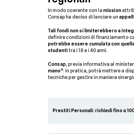
In modo coerente con la
mission
attri
Consap ha deciso di lanciare un
appell
Tali fondi non si limiterebbero a inte
definire condizioni di finanziamento c
potrebbe essere cumulata con quella
studenti
tra i 18 e i 40 anni.
Consap
, previa informativa al ministe
mano”
: in pratica, potrà mettere a di
tecniche per gestire in maniera sinergic
Prestiti Personali: richiedi fino a 1