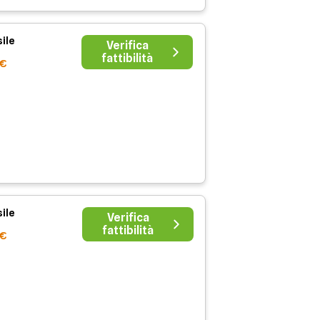
ile
Verifica
fattibilità
9€
ile
Verifica
fattibilità
1€