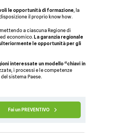
voli le opportunità di formazione
, la
isposizione il proprio know how.
rmettendo a ciascuna Regione di
le ed economico.
La garanzia regionale
lteriormente le opportunità per gli
gioni interessate un modello “chiavi in
izzate, i processi e le competenze
e del sistema Paese.
Fai un PREVENTIVO