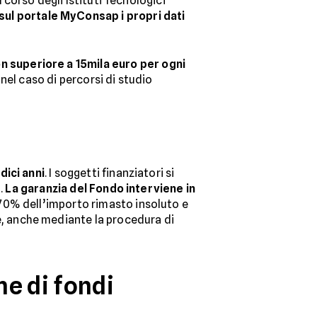
rcorso degli Istituti Tecnologici
sul portale MyConsap i propri dati
on superiore a 15mila euro per ogni
nel caso di percorsi di studio
dici anni
. I soggetti finanziatori si
o.
La garanzia del Fondo interviene in
 70% dell’importo rimasto insoluto e
, anche mediante la procedura di
ne di fondi