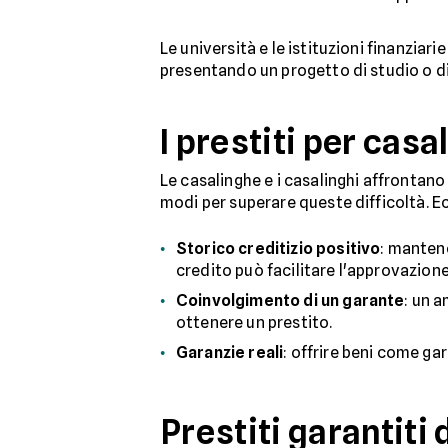
Le università e le istituzioni finanzia
presentando un progetto di studio o d
I prestiti per cas
Le casalinghe e i casalinghi affrontano 
modi per superare queste difficoltà. E
Storico creditizio positivo
: mantene
credito può facilitare l'approvazione
Coinvolgimento di un garante
: un 
ottenere un prestito.
Garanzie reali
: offrire beni come ga
Prestiti garantiti 