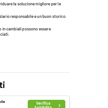
ividuare la soluzione migliore per le
iario responsabile e un buon storico
to in cambiali possono essere
ciati.
ti
ile
Verifica
fattibilità