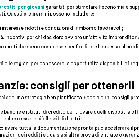
prestiti per giovani
garantiti per stimolare l'economia e supp
ati. Questi programmi possono includere:
di interesse ridotti e condizioni di rimborso favorevoli;
tà
: incentivi per chi desidera avviare un'attività imprenditori
urocratiche meno complesse per facilitare l'accesso al credi
o le regioni per conoscere le opportunità disponibili e i requi
anzie: consigli per ottenerli
hiede una strategia ben pianificata. Ecco alcuni consigli prat
e banche e istituti di credito per trovare quelli disposti a off
trebbero essere più flessibili di altri.
e
: avere tutta la documentazione pronta può accelerare il 
razioni dei redditi e qualsiasi altra prova di entrate o garanz