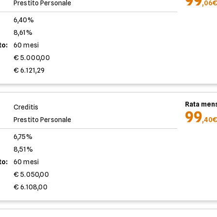
Prestito Personale
,06
6,40%
8,61%
to:
60 mesi
€ 5.000,00
€ 6.121,29
Rata mens
Creditis
99
Prestito Personale
,40
6,75%
8,51%
to:
60 mesi
€ 5.050,00
€ 6.108,00