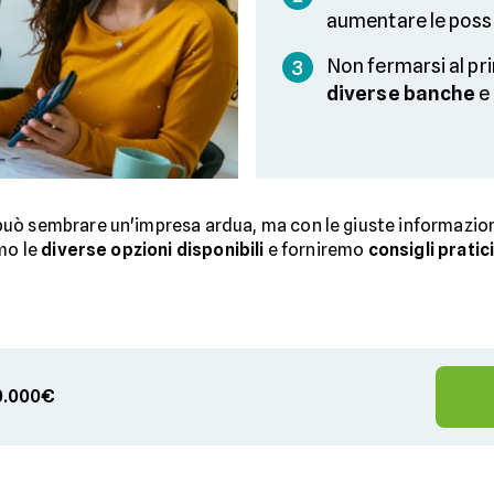
aumentare le possib
Non fermarsi al pr
3
diverse banche
e
uò sembrare un'impresa ardua, ma con le giuste informazioni 
emo le
diverse opzioni disponibili
e forniremo
consigli pratic
00.000€