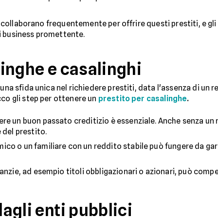
rie collaborano frequentemente per offrire questi prestiti, e 
i business promettente.
alinghe e casalinghi
una sfida unica nel richiedere prestiti, data l'assenza di un 
cco gli step per ottenere un
prestito per casalinghe
.
re un buon passato creditizio è essenziale. Anche senza un 
 del prestito.
amico o un familiare con un reddito stabile può fungere da ga
ranzie, ad esempio titoli obbligazionari o azionari, può compe
dagli enti pubblici