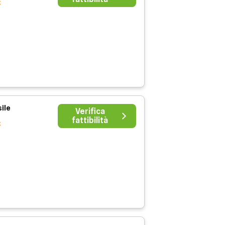
€
ile
Verifica
fattibilità
€