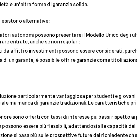
ietà è un'altra forma di garanzia solida.
, esistono alternative:
oratori autonomi possono presentare il Modello Unico degli ul
are entrate, anche se non regolari;
nti da affitti o investimenti possono essere considerati, pur
za di un garante, è possibile offrire garanzie come titoli azion
uzione particolarmente vantaggiosa per studenti e giovani i
ale ma manca di garanzie tradizionali. Le caratteristiche pri
'onore sono offerti con tassi di interesse più bassi rispetto ai
o possono essere più flessibili, adattandosi alle capacità del
azione si basa più sulle prospettive future del richiedente che