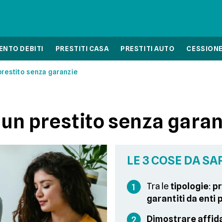
NTO DEBITI
PRESTITI CASA
PRESTITI AUTO
CESSIONE
restito senza garanzie
un prestito senza garan
LE 3 COSE DA SA
Tra le
tipologie
:
pr
1
garantiti da enti 
Dimostrare affida
2