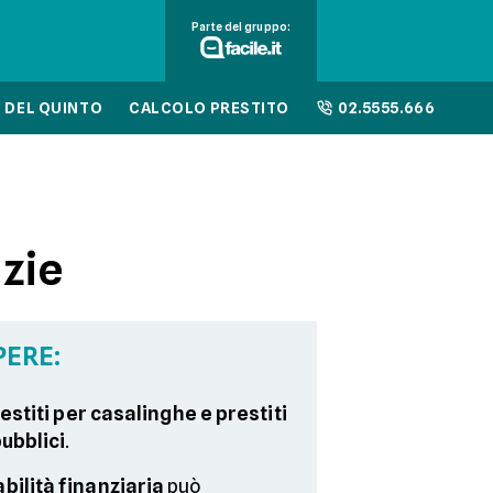
Parte del gruppo:
 DEL QUINTO
CALCOLO PRESTITO
02.5555.666
zie
PERE:
estiti per casalinghe e prestiti
pubblici
.
bilità
finanziaria
può