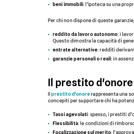
beni immobili
: l'ipoteca su una propr
Per chi non dispone di queste garanzie
reddito da lavoro autonomo
: i lav
Questo dimostra la capacità di gener
entrate alternative
: redditi deriva
garanzie personali o reali
: in assen
Il prestito d'onore
Il
prestito d'onore
rappresenta una sol
concepiti per supportare chi ha potenzi
Tassi agevolati
: spesso, i prestiti d
Flessibilità
: le condizioni di rimbors
Focalizzazione sul merito
: l'approv