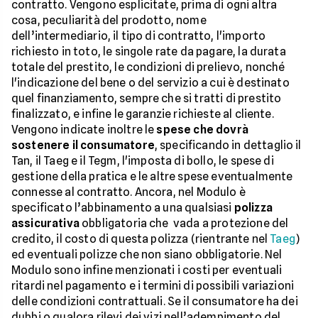
contratto. Vengono esplicitate, prima di ogni altra
cosa, peculiarità del prodotto, nome
dell’intermediario, il tipo di contratto, l'importo
richiesto in toto, le singole rate da pagare, la durata
totale del prestito, le condizioni di prelievo, nonché
l'indicazione del bene o del servizio a cui è destinato
quel finanziamento, sempre che si tratti di prestito
finalizzato, e infine le garanzie richieste al cliente.
Vengono indicate inoltre le
spese che dovrà
sostenere il consumatore
, specificando in dettaglio il
Tan, il Taeg e il Tegm, l'imposta di bollo, le spese di
gestione della pratica e le altre spese eventualmente
connesse al contratto. Ancora, nel Modulo è
specificato l’abbinamento a una qualsiasi
polizza
assicurativa
obbligatoria che vada a protezione del
credito, il costo di questa polizza (rientrante nel
Taeg
)
ed eventuali polizze che non siano obbligatorie. Nel
Modulo sono infine menzionati i costi per eventuali
ritardi nel pagamento e i termini di possibili variazioni
delle condizioni contrattuali. Se il consumatore ha dei
dubbi o qualora rilevi dei vizi nell’adempimento del