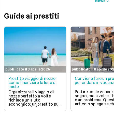
News
Guide ai prestiti
pubblicato il 8 aprile 2026
pubblicato il 8 aprile 20
Prestito viaggio di nozze:
Conviene fare un pre
come finanziare la luna di
per andare in vacan
miele
Partire per le vacanz
Organizzare il viaggio di
sogno, ma a volte il
nozze perfetto a volte
è un problema. Ques
richiede un aiuto
articolo spiega se c
economico: un prestito può
un prestito per viagg
essere la soluzione. Scopri
una buona idea, val
come funziona, quali tipi ci