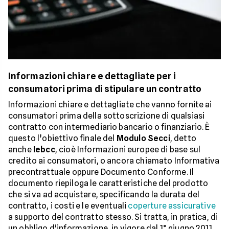
Informazioni chiare e dettagliate per i
consumatori prima di stipulare un contratto
Informazioni chiare e dettagliate che vanno fornite ai
consumatori prima della sottoscrizione di qualsiasi
contratto con intermediario bancario o finanziario. È
questo l’obiettivo finale del
Modulo Secci
, detto
anche
Iebcc
, cioè Informazioni europee di base sul
credito ai consumatori, o ancora chiamato Informativa
precontrattuale oppure Documento Conforme. Il
documento riepiloga le caratteristiche del prodotto
che si va ad acquistare, specificando la durata del
contratto, i costi e le eventuali
coperture assicurative
a supporto del contratto stesso. Si tratta, in pratica, di
un obbligo d'informazione, in vigore dal 1° giugno 2011,