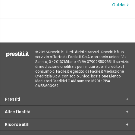
vantaggi come la pos
sono e come richiederlo,
Guide
di partire subito e s
per trasformare il tuo sogno
come gli interessi d
in realtà senza stress.
pagare. Scopri quan
senso fare un presti
quali sono le alterna
goderti le vacanze 
debiti.
© 2026 Prestiti.it | Tutti i diritti riservati | Prestiti.it è un
servizio offerto da Facile.it S.p.A. con socio unico • Via
Sannio, 3 - 20137 Milano • P.IVA 07902950968 | Il servizio
di mediazione creditizia per i mutui e per il credito al
consumo di Facile.it è gestito da Facile.it Mediazione
Creditizia S.p.A. con socio unico, iscrizione Elenco
Mediatori Creditizi OAM numero M201 • P.IVA
06158600962
Prestiti
Altre finalità
Prestito personale
Risorse utili
Prestito consolidamento debiti
Prestiti ristrutturazione
Prestito casa