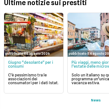
Ultime notizie sui prestiti
pubblicato il 6 agosto 2026
pubblicato il 4 agosto 2
Giugno "desolante" per i
Più viaggi, meno gior
consumi
l’estate delle micr
C'è pessimismo tra le
Solo un italiano su 
associazioni dei
programma un’unic
consumatori per i dati Istat.
vacanza estiva.
News