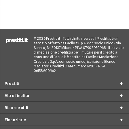
come gli interessi d
in realtà senza stress.
pagare. Scopri quan
senso fare un presti
quali sono le alterna
goderti le vacanze 
debiti.
© 2026 Prestiti.it | Tutti i diritti riservati | Prestiti.it è un
servizio offerto da Facile.it S.p.A. con socio unico • Via
Sannio, 3 - 20137 Milano • P.IVA 07902950968 | Il servizio
di mediazione creditizia per i mutui e per il credito al
consumo di Facile.it è gestito da Facile.it Mediazione
Creditizia S.p.A. con socio unico, iscrizione Elenco
Mediatori Creditizi OAM numero M201 • P.IVA
06158600962
Prestiti
Altre finalità
Prestito personale
Risorse utili
Prestito consolidamento debiti
Prestiti ristrutturazione
Prestito casa
Finanziarie
Prestiti arredamento
Simulazione prestito
Finanziamento auto