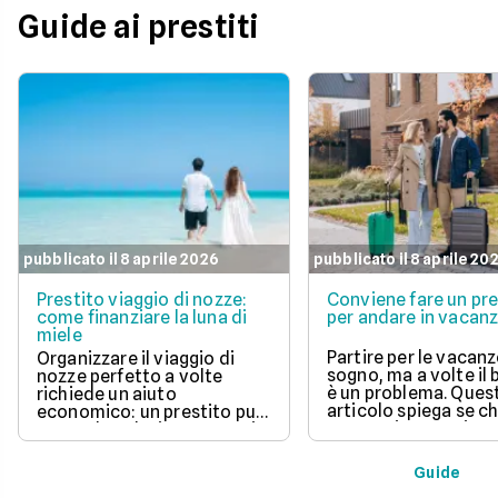
Guide ai prestiti
pubblicato il 8 aprile 2026
pubblicato il 8 aprile 20
Prestito viaggio di nozze:
Conviene fare un pre
come finanziare la luna di
per andare in vacan
miele
Partire per le vacanz
Organizzare il viaggio di
sogno, ma a volte il
nozze perfetto a volte
è un problema. Ques
richiede un aiuto
articolo spiega se c
economico: un prestito può
un prestito per viagg
essere la soluzione. Scopri
una buona idea, val
come funziona, quali tipi ci
vantaggi come la pos
sono e come richiederlo,
Guide
di partire subito e s
per trasformare il tuo sogno