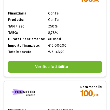
,19€
Finanziaria:
ConTe
Prodotto:
ConTe
TAN Fisso:
7,50%
TAEG:
8,78%
Durata finanziamento:
60 mesi
Importo finanziato:
€ 5.000,00
Totale dovuto:
€ 6.143,90
Verifica fattibilità
Rata mensile
100
,71€