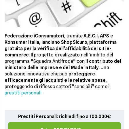
Federazione iConsumatori
, tramite
A.E.C.I. APS
e
Konsumer Italia
,
lanciano ShopSicuro
,
piattaforma
gratuita per la verifica dell’affidabilità dei siti e-
commerce
. Il progetto è realizzato nell’ambito del
programma “Squadra Antifrode” con il
contributo del
ministero delle Imprese e del Made in Italy
. Una
soluzione innovativa che può
proteggere
efficacemente gli acquisti e le relative spese
,
proteggendo di riflesso settori "sensibili" come i
prestiti personali
.
Prestiti Personali: richiedi fino a 100.000€