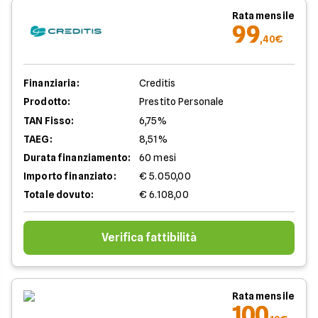
Rata mensile
99
,40€
Finanziaria:
Creditis
Prodotto:
Prestito Personale
TAN Fisso:
6,75%
TAEG:
8,51%
Durata finanziamento:
60 mesi
Importo finanziato:
€ 5.050,00
Totale dovuto:
€ 6.108,00
Verifica fattibilità
Rata mensile
100