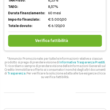
TAN Fisso:
8,25%
TAEG:
8,57%
Durata finanziamento:
60 mesi
Importo finanziato:
€ 5.000,00
Totale dovuto:
€ 6.120,00
Verifica fattibilità
*Annuncio Promozionale: per tutte le informazioni relative a ciascun
prodotto si prega di prendere visione di
Informativa Trasparenza Prestiti
.
Ti ricordiamo sempre di prendere visione delle Informazioni Generali sul
Credito Immobiliare offerto ai consumatori nonché degli altri documenti
di
Trasparenza
. Per verificare la soluzione adatta alle tue esigenze clicca
su verifica fattibilità.