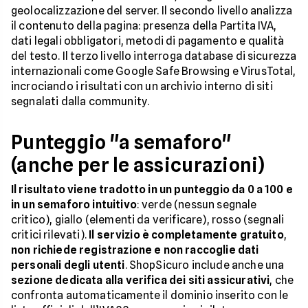
geolocalizzazione del server. Il secondo livello analizza
il contenuto della pagina: presenza della Partita IVA,
dati legali obbligatori, metodi di pagamento e qualità
del testo. Il terzo livello interroga database di sicurezza
internazionali come Google Safe Browsing e VirusTotal,
incrociando i risultati con un archivio interno di siti
segnalati dalla community.
Punteggio "a semaforo"
(anche per le assicurazioni)
Il risultato viene tradotto in un punteggio da 0 a 100 e
in un semaforo intuitivo
: verde (nessun segnale
critico), giallo (elementi da verificare), rosso (segnali
critici rilevati).
Il servizio è completamente gratuito
,
non richiede registrazione e non raccoglie dati
personali degli utenti
. ShopSicuro include anche una
sezione dedicata alla verifica dei siti assicurativi
, che
confronta automaticamente il dominio inserito con le