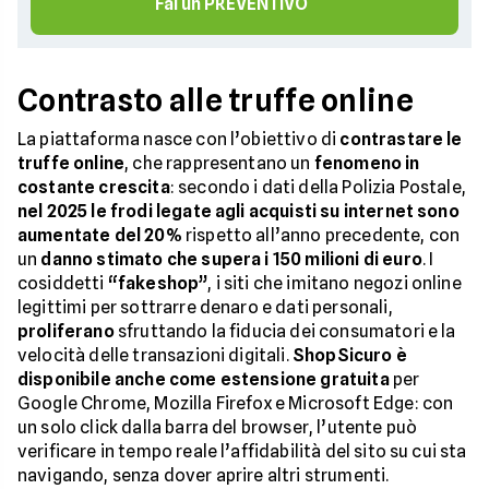
Fai un PREVENTIVO
Contrasto alle truffe online
La piattaforma nasce con l’obiettivo di
contrastare le
truffe online
, che rappresentano un
fenomeno in
costante crescita
: secondo i dati della Polizia Postale,
nel 2025 le frodi legate agli acquisti su internet sono
aumentate del 20%
rispetto all’anno precedente, con
un
danno stimato che supera i 150 milioni di euro
. I
cosiddetti
“fakeshop”
, i siti che imitano negozi online
legittimi per sottrarre denaro e dati personali,
proliferano
sfruttando la fiducia dei consumatori e la
velocità delle transazioni digitali.
ShopSicuro è
disponibile anche come estensione gratuita
per
Google Chrome, Mozilla Firefox e Microsoft Edge: con
un solo click dalla barra del browser, l’utente può
verificare in tempo reale l’affidabilità del sito su cui sta
navigando, senza dover aprire altri strumenti.