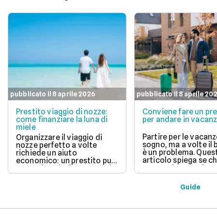
pubblicato il 8 aprile 2026
pubblicato il 8 aprile 20
Prestito viaggio di nozze:
Conviene fare un pre
come finanziare la luna di
per andare in vacan
miele
Partire per le vacanz
Organizzare il viaggio di
sogno, ma a volte il
nozze perfetto a volte
è un problema. Ques
richiede un aiuto
articolo spiega se c
economico: un prestito può
un prestito per viagg
essere la soluzione. Scopri
una buona idea, val
come funziona, quali tipi ci
vantaggi come la pos
sono e come richiederlo,
Guide
di partire subito e s
per trasformare il tuo sogno
come gli interessi d
in realtà senza stress.
pagare. Scopri quan
senso fare un presti