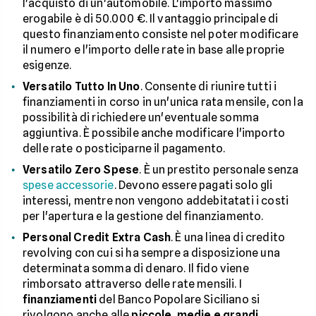
l'acquisto di un'automobile. L'importo massimo
erogabile è di 50.000 €. Il vantaggio principale di
questo finanziamento consiste nel poter modificare
il numero e l'importo delle rate in base alle proprie
esigenze.
Versatilo Tutto In Uno
. Consente di riunire tutti i
finanziamenti in corso in un'unica rata mensile, con la
possibilità di richiedere un'eventuale somma
aggiuntiva. È possibile anche modificare l'importo
delle rate o posticiparne il pagamento.
Versatilo Zero Spese
. È un prestito personale senza
spese accessorie
. Devono essere pagati solo gli
interessi, mentre non vengono addebitatati i costi
per l'apertura e la gestione del finanziamento.
Personal Credit Extra Cash
. È una linea di credito
revolving con cui si ha sempre a disposizione una
determinata somma di denaro. Il fido viene
rimborsato attraverso delle rate mensili. I
finanziamenti
del Banco Popolare Siciliano si
rivolgono anche alle
piccole
,
medie e grandi