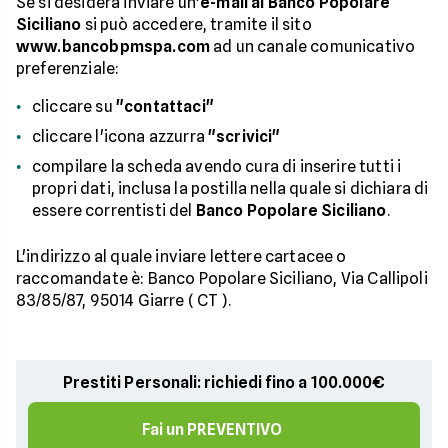
Se si desidera inviare un'
e-mail al Banco Popolare
Siciliano
si può accedere, tramite il sito
www.bancobpmspa.com
ad un canale comunicativo
preferenziale:
cliccare su
"contattaci"
cliccare l'icona azzurra
"scrivici"
compilare la scheda avendo cura di inserire tutti i
propri dati, inclusa la postilla nella quale si dichiara di
essere correntisti del
Banco Popolare Siciliano
.
L'indirizzo al quale inviare lettere cartacee o
raccomandate è: Banco Popolare Siciliano, Via Callipoli
83/85/87, 95014 Giarre ( CT ).
Prestiti Personali: richiedi fino a 100.000€
Fai un PREVENTIVO