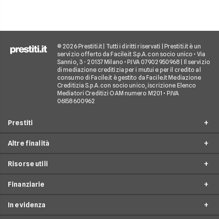
quali sono le alterna
goderti le vacanze 
debiti.
© 2026 Prestiti.it | Tutti i diritti riservati | Prestiti.it è un
servizio offerto da Facile.it S.p.A. con socio unico • Via
Sannio, 3 - 20137 Milano • P.IVA 07902950968 | Il servizio
di mediazione creditizia per i mutui e per il credito al
consumo di Facile.it è gestito da Facile.it Mediazione
Creditizia S.p.A. con socio unico, iscrizione Elenco
Mediatori Creditizi OAM numero M201 • P.IVA
06158600962
Prestiti
Altre finalità
Prestito personale
Risorse utili
Prestito consolidamento debiti
Prestiti ristrutturazione
Prestito casa
Finanziarie
Prestiti arredamento
Simulazione prestito
Finanziamento auto
Prestiti acquisto box auto
In evidenza
Come richiedere un prestito
Findomestic
Finanziamento moto
Prestiti viaggi