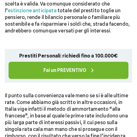
scelta è valida. Va comunque considerato che
l’
estinzione anticipata
totale del prestito toglie un
pensiero, rende il bilancio personale o familiare più
sostenibile e fa risparmiare i soldi che, strada facendo,
andrebbero comunque versati per gli interessi.
Prestiti Personali: richiedi fino a 100.000€
Fai un PREVENTIVO
Il punto sulla convenienza vale meno se si è alle ultime
rate. Come abbiamo già scritto in altre occasioni, in
Italia vige infatti il metodo di ammortamento “alla
francese”, in base al quale le prime rate includono una
più larga parte di interessi passivi, il cui peso sulla
singola rata cala man mano che si prosegue con il
rimborso, con il risultato che verso la fine l’incidenza