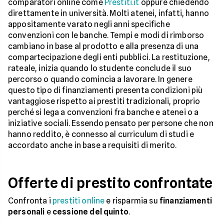
comparatori online come
Prestiti.it
oppure chiedendo
direttamente in università. Molti atenei, infatti, hanno
appositamente varato negli anni specifiche
convenzioni con le banche. Tempi e modi di rimborso
cambiano in base al prodotto e alla presenza di una
compartecipazione degli enti pubblici. La restituzione,
rateale, inizia quando lo studente conclude il suo
percorso o quando comincia a lavorare. In genere
questo tipo di finanziamenti presenta condizioni più
vantaggiose rispetto ai prestiti tradizionali, proprio
perché si lega a convenzioni fra banche e atenei o a
iniziative sociali. Essendo pensato per persone che non
hanno reddito, è connesso al curriculum di studi e
accordato anche in base a requisiti di merito.
Offerte di prestito confrontate
Confronta i
prestiti online
e risparmia su
finanziamenti
personali
e
cessione del quinto
.