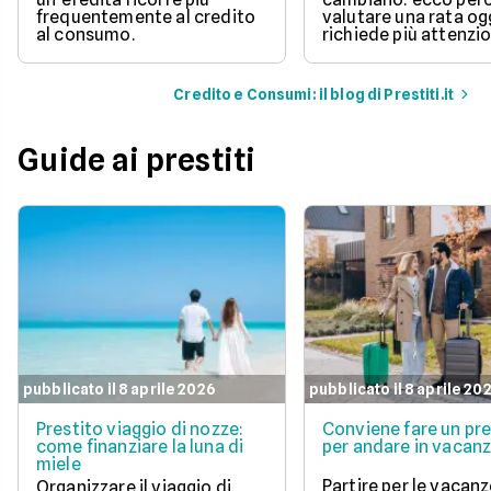
frequentemente al credito
valutare una rata og
al consumo.
richiede più attenzio
Credito e Consumi: il blog di Prestiti.it
Guide ai prestiti
pubblicato il 8 aprile 2026
pubblicato il 8 aprile 20
Prestito viaggio di nozze:
Conviene fare un pre
come finanziare la luna di
per andare in vacan
miele
Partire per le vacanz
Organizzare il viaggio di