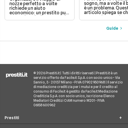
sogno, ma a volte il
nozze perfetto a volte
è un problema. Ques
richiede un aiuto
articolo spiega se c
economico: un prestito può
un prestito per viagg
essere la soluzione. Scopri
una buona idea, val
come funziona, quali tipi ci
vantaggi come la pos
sono e come richiederlo,
Guide
di partire subito e s
per trasformare il tuo sogno
come gli interessi d
in realtà senza stress.
pagare. Scopri quan
senso fare un presti
quali sono le alterna
goderti le vacanze 
debiti.
© 2026 Prestiti.it | Tutti i diritti riservati | Prestiti.it è un
servizio offerto da Facile.it S.p.A. con socio unico • Via
Sannio, 3 - 20137 Milano • P.IVA 07902950968 | Il servizio
di mediazione creditizia per i mutui e per il credito al
consumo di Facile.it è gestito da Facile.it Mediazione
Creditizia S.p.A. con socio unico, iscrizione Elenco
Mediatori Creditizi OAM numero M201 • P.IVA
06158600962
Prestiti