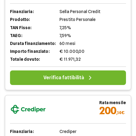
Finanziaria:
Sella Personal Credit
Prodotto:
Prestito Personale
TAN Fisso:
7,25%
TAEG:
7,59%
Durata finanziamento:
60 mesi
Importo finanziato:
€ 10.000,00
Totale dovuto:
€ 11.971,32
Verifica fattibilità
Rata mensile
200
,14€
Finanziaria:
Crediper