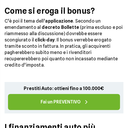
Come si eroga il bonus?
C’è poi il tema dell’
applicazione
. Secondo un
emendamento al
decreto Bollette
(prima escluso e poi
riammesso alla discussione) dovrebbe essere
scongiurato il
click-day
. Il bonus verrebbe erogato
tramite sconto in fattura. In pratica, gli acquirenti
pagherebbero subito meno e i rivenditori
recupererebbero poi quanto non incassato mediante
credito d’imposta.
Prestiti Auto: ottieni fino a 100.000€
Fai un PREVENTIVO
I finanziamenti auto più