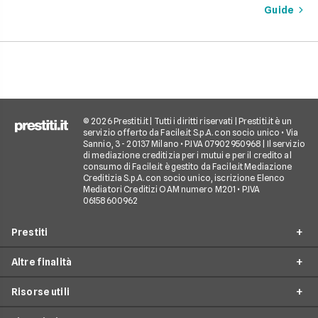
vantaggi come la pos
sono e come richiederlo,
Guide
di partire subito e s
per trasformare il tuo sogno
come gli interessi d
in realtà senza stress.
pagare. Scopri quan
senso fare un presti
quali sono le alterna
goderti le vacanze 
debiti.
© 2026 Prestiti.it | Tutti i diritti riservati | Prestiti.it è un
servizio offerto da Facile.it S.p.A. con socio unico • Via
Sannio, 3 - 20137 Milano • P.IVA 07902950968 | Il servizio
di mediazione creditizia per i mutui e per il credito al
consumo di Facile.it è gestito da Facile.it Mediazione
Creditizia S.p.A. con socio unico, iscrizione Elenco
Mediatori Creditizi OAM numero M201 • P.IVA
06158600962
Prestiti
Altre finalità
Prestito personale
Risorse utili
Prestito consolidamento debiti
Prestiti ristrutturazione
Prestito casa