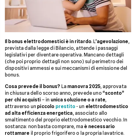
Il bonus elettrodomestici è in ritardo
. L’
agevolazione
,
prevista dalla legge di Bilancio, attende i passaggi
legislativi per diventare operativa. Mancano dettagli
(che poi proprio dettagli non sono) sul perimetro dei
dispositivi ammessi e sui meccanismi di emissione del
bonus.
Cosa prevede il bonus?
La
manovra 2025
, approvata
in chiusura dello scorso anno, prevede uno “
sconto
”
per chi acquisti
– in
unica soluzione o a rate
,
attraverso un
piccolo
prestito
- un
elettrodomestico
ad alta efficienza energetica
, associato allo
smaltimento del proprio elettrodomestico vecchio. In
sostanza: non basta comprare, ma
è necessario
rottamare
il proprio frigorifero o la propria lavatrice.