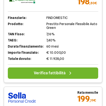
198
,80€
Finanziaria:
FINDOMESTIC
Prodotto:
Prestito Personale Flessibile Auto
Green
TAN Fisso:
7,16%
TAEG:
7,40%
Durata finanziamento:
60 mesi
Importo finanziato:
€ 10.000,00
Totale dovuto:
€ 11.928,00
Verifica fattibilità
Rata mensile
199
,19€