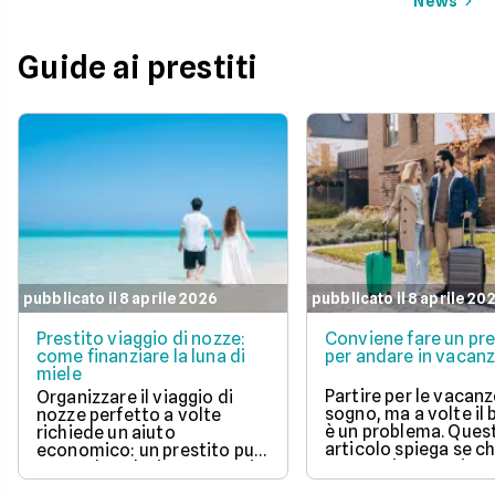
News
Guide ai prestiti
pubblicato il 8 aprile 2026
pubblicato il 8 aprile 20
Prestito viaggio di nozze:
Conviene fare un pre
come finanziare la luna di
per andare in vacan
miele
Partire per le vacanz
Organizzare il viaggio di
sogno, ma a volte il
nozze perfetto a volte
è un problema. Ques
richiede un aiuto
articolo spiega se c
economico: un prestito può
un prestito per viagg
essere la soluzione. Scopri
una buona idea, val
come funziona, quali tipi ci