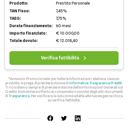
Prodotto:
Prestito Personale
TAN Fisso:
7,45%
TAEG:
7,75%
Durata finanziamento:
60 mesi
Importo finanziato:
€ 10.000,00
Totale dovuto:
€ 12.018,40
Verifica fattibilità
*Annuncio Promozionale: per tutte le informazioni relative a ciascun
prodotto si prega di prendere visione di
Informativa Trasparenza Prestiti
.
Ti ricordiamo sempre di prendere visione delle Informazioni Generali sul
Credito Immobiliare offerto ai consumatori nonché degli altri documenti
di
Trasparenza
. Per verificare la soluzione adatta alle tue esigenze clicca
su verifica fattibilità.