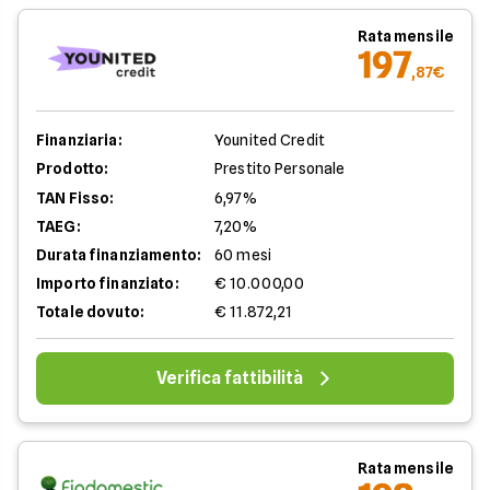
Rata mensile
197
,87€
Finanziaria:
Younited Credit
Prodotto:
Prestito Personale
TAN Fisso:
6,97%
TAEG:
7,20%
Durata finanziamento:
60 mesi
Importo finanziato:
€ 10.000,00
Totale dovuto:
€ 11.872,21
Verifica fattibilità
Rata mensile