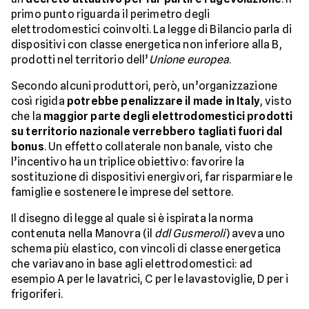
primo punto riguarda il perimetro degli
elettrodomestici coinvolti. La legge di Bilancio parla di
dispositivi con classe energetica non inferiore alla B,
prodotti nel territorio dell’
Unione europea
.
Secondo alcuni produttori, però, un’organizzazione
così rigida
potrebbe penalizzare il made in Italy
, visto
che la
maggior parte degli elettrodomestici prodotti
su territorio nazionale verrebbero tagliati fuori dal
bonus
. Un effetto collaterale non banale, visto che
l’incentivo ha un triplice obiettivo: favorire la
sostituzione di dispositivi energivori, far risparmiare le
famiglie e sostenere le imprese del settore.
Il disegno di legge al quale si è ispirata la norma
contenuta nella Manovra (il
ddl Gusmeroli
) aveva uno
schema più elastico, con vincoli di classe energetica
che variavano in base agli elettrodomestici: ad
esempio A per le lavatrici, C per le lavastoviglie, D per i
frigoriferi.