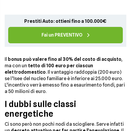
Prestiti Auto: ottieni fino a 100.000€
Fai un PREVENTIVO
Il
bonus può valere fino al 30% del costo di acquisto
,
ma con un
tetto di 100 euro per ciascun
elettrodomestico
. Il vantaggio raddoppia (200 euro)
se l’Isee del nucleo familiare è inferiore ai 25.000 euro.
L’incentivo verrà emesso fino a esaurimento fondi, pari
a 50 milioni di euro.
I dubbi sulle classi
energetiche
Ci sono però non pochi nodi da sciogliere. Serve infatti
un
decreto attuativo per far partire l’agevolazione
. Il