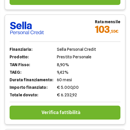
Rata mensile
103
,55€
Finanziaria:
Sella Personal Credit
Prodotto:
Prestito Personale
TAN Fisso:
8,90%
TAEG:
9,42%
Durata finanziamento:
60 mesi
Importo finanziato:
€ 5.000,00
Totale dovuto:
€ 6.232,92
Verifica fattibilità