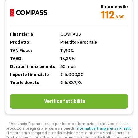
Rata mensile
112
,63€
Finanziaria:
COMPASS
Prodotto:
Prestito Personale
TAN Fisso:
11,90%
TAEG:
13,89%
Durata finanziamento:
60 mesi
Importo finanziato:
€ 5.000,00
Totale dovuto:
€ 6.832,73
Verifica fattibilità
*Annuncio Promozionale: per tutte le informazioni relative a ciascun
prodotto si prega di prendere visione di
Informativa Trasparenza Prestiti
.
Ti ricordiamo sempre di prendere visione delle Informazioni Generali sul
Credito Immobiliare offerto ai consumatori nonché degli altri documenti