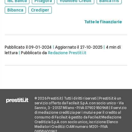
IBL Banca
Pitagora
Younited Credit
Banca Ifis
Bibanca
Crediper
Tutte le finanziarie
Pubblicato il
09-01-2024
|
Aggiornato il
27-10-2025
|
4
min di
lettura
|
Pubblicato da
Redazione Prestiti.it
© 2026 Prestiti.it | Tutti i diritti riservati | Prestiti.it è un
servizio offerto da Facile.it S.p.A. con socio unico • Via
Sannio, 3 - 20137 Milano • P.IVA 07902950968 | Il servizio
di mediazione creditizia per i mutui e per il credito al
consumo di Facile.it è gestito da Facile.it Mediazione
Creditizia S.p.A. con socio unico, iscrizione Elenco
Mediatori Creditizi OAM numero M201 • P.IVA
06158600962