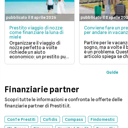
pubblicato il 8 aprile 2026
pubblicato il 8 aprile 20
Prestito viaggio di nozze:
Conviene fare un pre
come finanziare la luna di
per andare in vacan
miele
Partire per le vacanz
Organizzare il viaggio di
sogno, ma a volte il
nozze perfetto a volte
è un problema. Ques
richiede un aiuto
articolo spiega se c
economico: un prestito può
un prestito per viagg
essere la soluzione. Scopri
una buona idea, val
come funziona, quali tipi ci
vantaggi come la pos
sono e come richiederlo,
Guide
di partire subito e s
per trasformare il tuo sogno
come gli interessi d
in realtà senza stress.
pagare. Scopri quan
Finanziarie partner
senso fare un presti
quali sono le alterna
goderti le vacanze 
Scopri tutte le informazioni e confronta le offerte delle
debiti.
finanziarie partner di Prestiti.it.
ConTe Prestiti
Cofidis
Compass
Findomestic