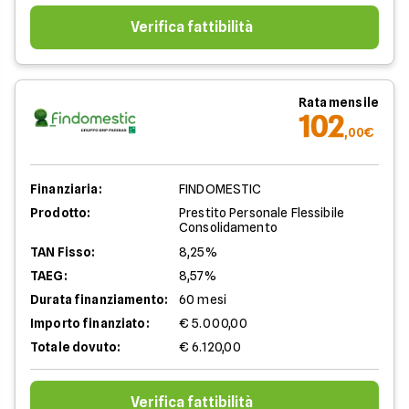
Verifica fattibilità
Rata mensile
102
,00€
Finanziaria:
FINDOMESTIC
Prodotto:
Prestito Personale Flessibile
Consolidamento
TAN Fisso:
8,25%
TAEG:
8,57%
Durata finanziamento:
60 mesi
Importo finanziato:
€ 5.000,00
Totale dovuto:
€ 6.120,00
Verifica fattibilità