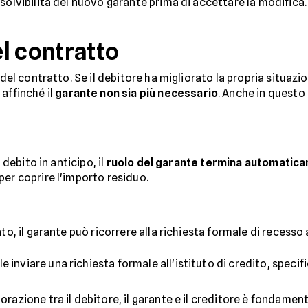
solvibilità del nuovo garante prima di accettare la modifica.
l contratto
 del contratto. Se il debitore ha migliorato la propria situazi
o
affinché il
garante non sia più necessario
. Anche in questo 
 debito in anticipo, il
ruolo del garante termina automatic
per coprire l'importo residuo.
ato, il garante può ricorrere alla richiesta formale di reces
le inviare una richiesta formale all'istituto di credito, speci
aborazione tra il debitore, il garante e il creditore è fondam