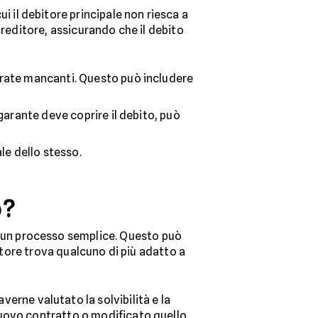
ui il debitore principale non riesca a
 creditore, assicurando che il debito
:
le rate mancanti. Questo può includere
 garante deve coprire il debito, può
ale dello stesso.
o?
è un processo semplice. Questo può
bitore trova qualcuno di più adatto a
erne valutato la solvibilità e la
nuovo contratto o modificato quello