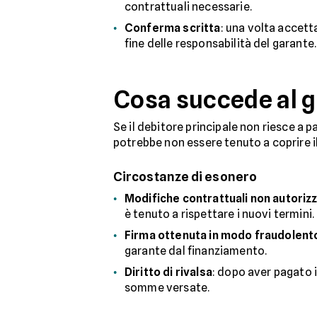
contrattuali necessarie.
Conferma scritta
: una volta accetta
fine delle responsabilità del garante.
Cosa succede al ga
Se il debitore principale non riesce a pa
potrebbe non essere tenuto a coprire il
Circostanze di esonero
Modifiche contrattuali non autoriz
è tenuto a rispettare i nuovi termini.
Firma ottenuta in modo fraudolent
garante dal finanziamento.
Diritto di rivalsa
: dopo aver pagato il
somme versate.