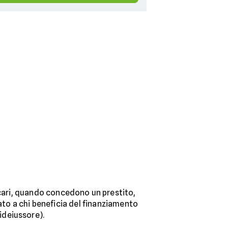
ncari, quando concedono un prestito,
to a chi beneficia del finanziamento
ideiussore).