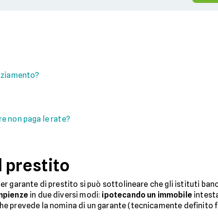
anziamento?
re non paga le rate?
l prestito
r garante di prestito si può sottolineare che gli istituti ba
empienze
in due diversi modi:
ipotecando un immobile
intesta
che prevede la nomina di un garante (tecnicamente definito f