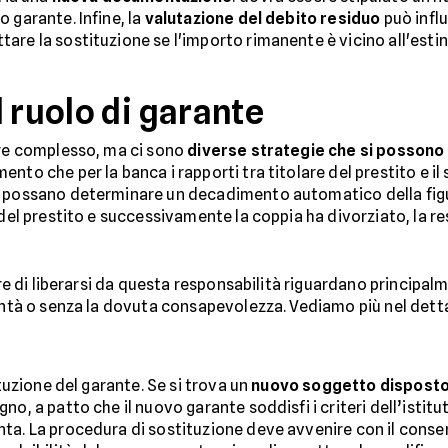
 garante. Infine, la
valutazione del debito residuo
può influ
are la sostituzione se l'importo rimanente è vicino all'estin
 ruolo di garante
ere complesso, ma ci sono
diverse strategie che si possono
to che per la banca i rapporti tra titolare del prestito e il 
e possano determinare un decadimento automatico della figur
 del prestito e successivamente la coppia ha divorziato, la r
ere di liberarsi da questa responsabilità riguardano principalm
ontà o senza la dovuta consapevolezza. Vediamo più nel dettag
ituzione del garante. Se si trova un
nuovo soggetto disposto a
no, a patto che il nuovo garante soddisfi i criteri dell’istit
ta. La procedura di sostituzione deve avvenire con il consen