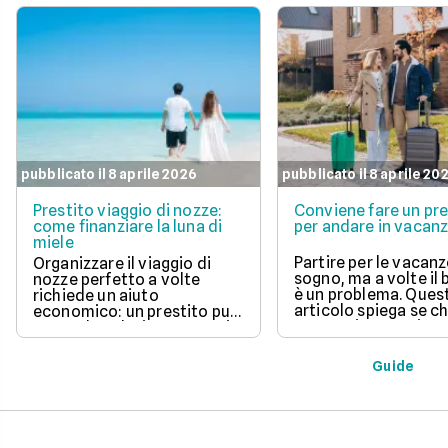
pubblicato il 8 aprile 2026
pubblicato il 8 aprile 20
Prestito viaggio di nozze:
Conviene fare un pre
come finanziare la luna di
per andare in vacan
miele
Partire per le vacanz
Organizzare il viaggio di
sogno, ma a volte il
nozze perfetto a volte
è un problema. Ques
richiede un aiuto
articolo spiega se c
economico: un prestito può
un prestito per viagg
essere la soluzione. Scopri
una buona idea, val
come funziona, quali tipi ci
vantaggi come la pos
sono e come richiederlo,
Guide
di partire subito e s
per trasformare il tuo sogno
come gli interessi d
in realtà senza stress.
pagare. Scopri quan
senso fare un presti
quali sono le alterna