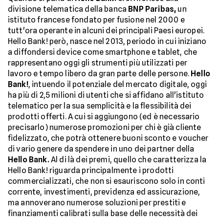
divisione telematica della banca
BNP Paribas,
un
istituto francese fondato per fusione nel 2000 e
tutt'ora operante in alcuni dei principali Paesi europei.
Hello Bank! però, nasce nel 2013, periodo in cui iniziano
a diffondersi device come smartphone e tablet, che
rappresentano oggi gli strumenti più utilizzati per
lavoro e tempo libero da gran parte delle persone.
Hello
Bank!
, intuendo il potenziale del mercato digitale, oggi
ha più di 2,5 milioni di utenti che si affidano all'istituto
telematico per la sua semplicità e la flessibilità dei
prodotti offerti. A cui si aggiungono (ed è necessario
precisarlo) numerose promozioni per chi è già cliente
fidelizzato, che potrà ottenere buoni sconto e voucher
di vario genere da spendere in uno dei partner della
Hello Bank.
Al di là dei premi, quello che caratterizza la
Hello Bank! riguarda principalmente i prodotti
commercializzati, che non si esauriscono solo in conti
corrente, investimenti, previdenza ed assicurazione,
ma annoverano numerose soluzioni per prestiti e
finanziamenti calibrati sulla base delle necessità dei