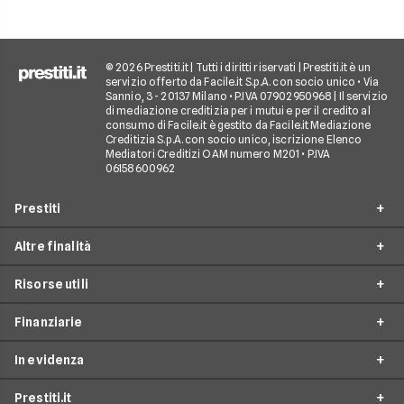
goderti le vacanze 
debiti.
© 2026 Prestiti.it | Tutti i diritti riservati | Prestiti.it è un
servizio offerto da Facile.it S.p.A. con socio unico • Via
Sannio, 3 - 20137 Milano • P.IVA 07902950968 | Il servizio
di mediazione creditizia per i mutui e per il credito al
consumo di Facile.it è gestito da Facile.it Mediazione
Creditizia S.p.A. con socio unico, iscrizione Elenco
Mediatori Creditizi OAM numero M201 • P.IVA
06158600962
Prestiti
Altre finalità
Prestito personale
Risorse utili
Prestito consolidamento debiti
Prestiti ristrutturazione
Prestito casa
Finanziarie
Prestiti arredamento
Simulazione prestito
Finanziamento auto
Prestiti acquisto box auto
In evidenza
Come richiedere un prestito
Findomestic
Finanziamento moto
Prestiti viaggi
Tempistica esito prestito
Prestiti.it
Agos
Finanziamento camper