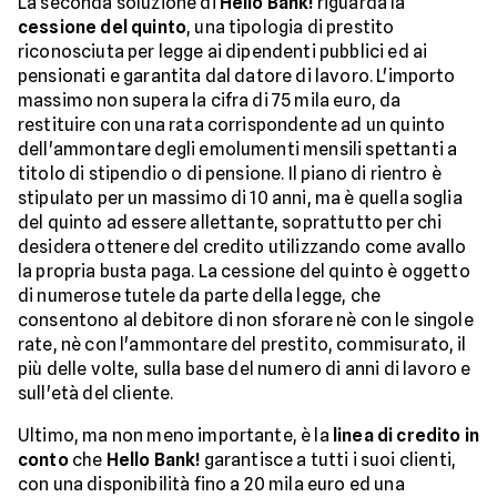
La seconda soluzione di
Hello Bank!
riguarda la
cessione del quinto
, una tipologia di prestito
riconosciuta per legge ai dipendenti pubblici ed ai
pensionati e garantita dal datore di lavoro. L'importo
massimo non supera la cifra di 75 mila euro, da
restituire con una rata corrispondente ad un quinto
dell'ammontare degli emolumenti mensili spettanti a
titolo di stipendio o di pensione. Il piano di rientro è
stipulato per un massimo di 10 anni, ma è quella soglia
del quinto ad essere allettante, soprattutto per chi
desidera ottenere del credito utilizzando come avallo
la propria busta paga. La cessione del quinto è oggetto
di numerose tutele da parte della legge, che
consentono al debitore di non sforare nè con le singole
rate, nè con l'ammontare del prestito, commisurato, il
più delle volte, sulla base del numero di anni di lavoro e
sull'età del cliente.
Ultimo, ma non meno importante, è la
linea di credito in
conto
che
Hello Bank!
garantisce a tutti i suoi clienti,
con una disponibilità fino a 20 mila euro ed una