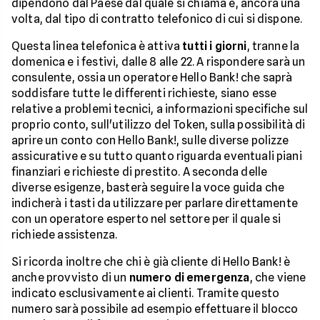
dipendono dal Paese dal quale si chiama e, ancora una
volta, dal tipo di contratto telefonico di cui si dispone.
Questa linea telefonica è attiva
tutti i giorni
, tranne la
domenica e i festivi, dalle 8 alle 22. A rispondere sarà un
consulente, ossia un operatore Hello Bank! che saprà
soddisfare tutte le differenti richieste, siano esse
relative a problemi tecnici, a informazioni specifiche sul
proprio conto, sull'utilizzo del Token, sulla possibilità di
aprire un conto con Hello Bank!, sulle diverse polizze
assicurative e su tutto quanto riguarda eventuali piani
finanziari e richieste di prestito. A seconda delle
diverse esigenze, basterà seguire la voce guida che
indicherà i tasti da utilizzare per parlare direttamente
con un operatore esperto nel settore per il quale si
richiede assistenza.
Si ricorda inoltre che chi è già cliente di Hello Bank! è
anche provvisto di un
numero di emergenza
, che viene
indicato esclusivamente ai clienti. Tramite questo
numero sarà possibile ad esempio effettuare il blocco