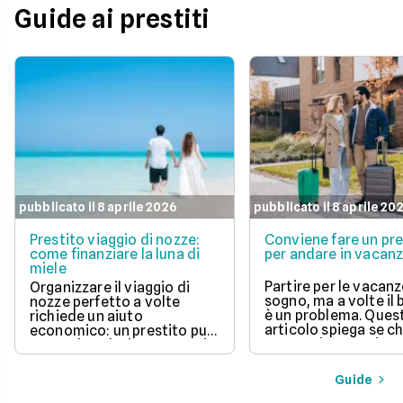
Guide ai prestiti
pubblicato il 8 aprile 2026
pubblicato il 8 aprile 20
Prestito viaggio di nozze:
Conviene fare un pre
come finanziare la luna di
per andare in vacan
miele
Partire per le vacanz
Organizzare il viaggio di
sogno, ma a volte il
nozze perfetto a volte
è un problema. Ques
richiede un aiuto
articolo spiega se c
economico: un prestito può
un prestito per viagg
essere la soluzione. Scopri
una buona idea, val
come funziona, quali tipi ci
vantaggi come la pos
sono e come richiederlo,
Guide
di partire subito e s
per trasformare il tuo sogno
come gli interessi d
in realtà senza stress.