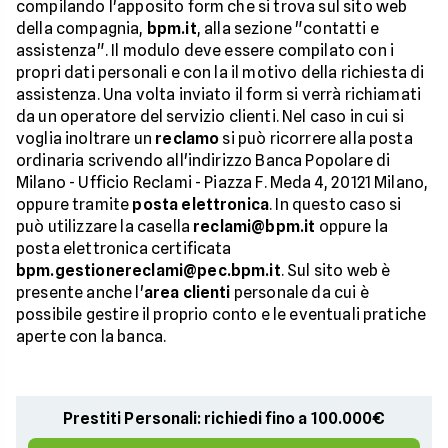
compilando l'apposito form che si trova sul sito web
della compagnia,
bpm.it
, alla sezione "contatti e
assistenza". Il modulo deve essere compilato con i
propri dati personali e con la il motivo della richiesta di
assistenza. Una volta inviato il form si verrà richiamati
da un operatore del servizio clienti. Nel caso in cui si
voglia inoltrare un
reclamo
si può ricorrere alla posta
ordinaria scrivendo all'indirizzo Banca Popolare di
Milano - Ufficio Reclami - Piazza F. Meda 4, 20121 Milano,
oppure tramite
posta elettronica
. In questo caso si
può utilizzare la casella
reclami@bpm.it
oppure la
posta elettronica certificata
bpm.gestionereclami@pec.bpm.it
. Sul sito web è
presente anche l'
area clienti
personale da cui è
possibile gestire il proprio conto e le eventuali pratiche
aperte con la banca.
Prestiti Personali: richiedi fino a 100.000€