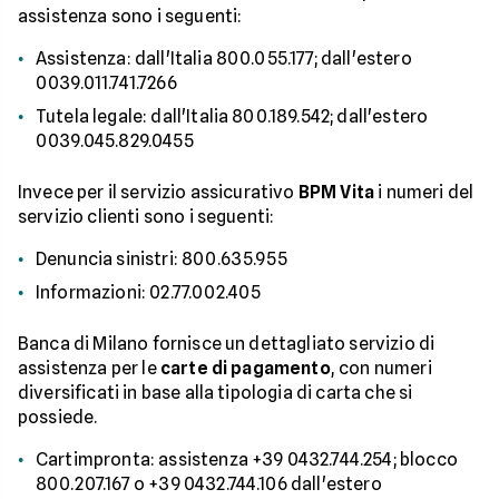
assistenza sono i seguenti:
Assistenza: dall'Italia 800.055.177; dall'estero
0039.011.741.7266
Tutela legale: dall'Italia 800.189.542; dall'estero
0039.045.829.0455
Invece per il servizio assicurativo
BPM Vita
i numeri del
servizio clienti sono i seguenti:
Denuncia sinistri: 800.635.955
Informazioni: 02.77.002.405
Banca di Milano fornisce un dettagliato servizio di
assistenza per le
carte di pagamento
, con numeri
diversificati in base alla tipologia di carta che si
possiede.
Cartimpronta: assistenza +39 0432.744.254; blocco
800.207.167 o +39 0432.744.106 dall'estero