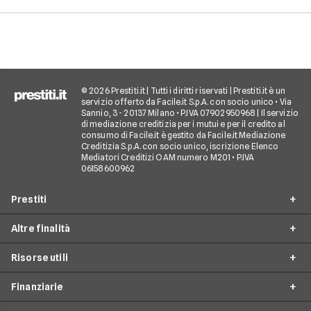
pagare. Scopri quan
senso fare un presti
quali sono le alterna
goderti le vacanze 
debiti.
© 2026 Prestiti.it | Tutti i diritti riservati | Prestiti.it è un
servizio offerto da Facile.it S.p.A. con socio unico • Via
Sannio, 3 - 20137 Milano • P.IVA 07902950968 | Il servizio
di mediazione creditizia per i mutui e per il credito al
consumo di Facile.it è gestito da Facile.it Mediazione
Creditizia S.p.A. con socio unico, iscrizione Elenco
Mediatori Creditizi OAM numero M201 • P.IVA
06158600962
Prestiti
Altre finalità
Prestito personale
Risorse utili
Prestito consolidamento debiti
Prestiti ristrutturazione
Prestito casa
Finanziarie
Prestiti arredamento
Simulazione prestito
Finanziamento auto
Prestiti acquisto box auto