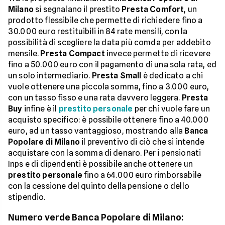
Milano
si segnalano il prestito
Presta Comfort
, un
prodotto flessibile che permette di richiedere fino a
30.000 euro restituibili in 84 rate mensili, con la
possibilità di scegliere la data più comda per addebito
mensile.
Presta Compact
invece permette di ricevere
fino a 50.000 euro con il pagamento di una sola rata, ed
un solo intermediario.
Presta Small
è dedicato a chi
vuole ottenere una piccola somma, fino a 3.000 euro,
con un tasso fisso e una rata davvero leggera.
Presta
Buy
infine è il
prestito personale
per chi vuole fare un
acquisto specifico: è possibile ottenere fino a 40.000
euro, ad un tasso vantaggioso, mostrando alla
Banca
Popolare di Milano
il preventivo di ciò che si intende
acquistare con la somma di denaro. Per i pensionati
Inps e di dipendenti è possibile anche ottenere un
prestito personale
fino a 64.000 euro rimborsabile
con la cessione del quinto della pensione o dello
stipendio.
Numero verde Banca Popolare di Milano: