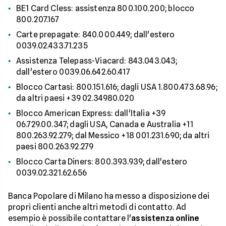
BE1 Card Cless: assistenza 800.100.200; blocco
800.207.167
Carte prepagate: 840.000.449; dall'estero
0039.02.433.71.235
Assistenza Telepass-Viacard: 843.043.043;
dall'estero 0039.06.642.60.417
Blocco Cartasi: 800.151.616; dagli USA 1.800.473.68.96;
da altri paesi +39 02.34980.020
Blocco American Express: dall'Italia +39
06.729.00.347; dagli USA, Canada e Australia +11
800.263.92.279; dal Messico +18 001.231.690; da altri
paesi 800.263.92.279
Blocco Carta Diners: 800.393.939; dall'estero
0039.02.321.62.656
Banca Popolare di Milano ha messo a disposizione dei
propri clienti anche altri metodi di contatto. Ad
esempio è possibile contattare l'
assistenza online