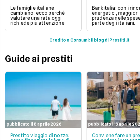
Le famiglie italiane
Bankitalia: con i rinc
cambiano: ecco perché
energetici, maggior
valutare una rata oggi
prudenza nelle spes
richiede più attenzione.
parte degli italiani.
Credito e Consumi: il blog di Prestiti.it
Guide ai prestiti
pubblicato il 8 aprile 2026
pubblicato il 8 aprile 20
Prestito viaggio di nozze:
Conviene fare un pre