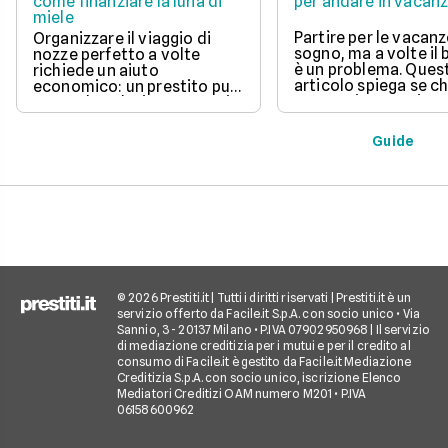
come finanziare la luna di
per andare in vacan
miele
Partire per le vacanz
Organizzare il viaggio di
sogno, ma a volte il
nozze perfetto a volte
è un problema. Ques
richiede un aiuto
articolo spiega se c
economico: un prestito può
un prestito per viagg
essere la soluzione. Scopri
una buona idea, val
come funziona, quali tipi ci
vantaggi come la pos
sono e come richiederlo,
Guide
di partire subito e s
per trasformare il tuo sogno
come gli interessi d
in realtà senza stress.
pagare. Scopri quan
senso fare un presti
quali sono le alterna
goderti le vacanze 
debiti.
© 2026 Prestiti.it | Tutti i diritti riservati | Prestiti.it è un
servizio offerto da Facile.it S.p.A. con socio unico • Via
Sannio, 3 - 20137 Milano • P.IVA 07902950968 | Il servizio
di mediazione creditizia per i mutui e per il credito al
consumo di Facile.it è gestito da Facile.it Mediazione
Creditizia S.p.A. con socio unico, iscrizione Elenco
Mediatori Creditizi OAM numero M201 • P.IVA
06158600962